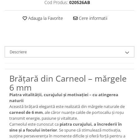
Set bijuterii
Cod Produs:
020526AB
Inel
Brățară de gleznă
Adauga la Favorite
Cere informatii
Brățară
Bijuterii aliaj metalic
Colier / Pandantiv
Cercei
Descriere
Brățară
Broșă
Mărgele / talisman
Brățară din Carneol – mărgele
Accesorii păr
6 mm
Bijuterii din Floarea de colț
Piatra vitalității, curajului și motivației – cu atingerea
Colier / Pandantiv
naturii
Această brățară elegantă este realizată din mărgele naturale de
Cercei
carneol de 6 mm
, ale căror nuanțe calde de portocaliu și roșu
Suport bijuterii
transmit energie, pasiune și vitalitate.
Bijuterii cu cristale naturale
Carneolul este cunoscut ca
piatra curajului, a încrederii în
sine și a focului interior
. Se spune că stimulează motivația,
Colier / Pandantiv
susține perseverența în momente dificile și oferă forță pentru a