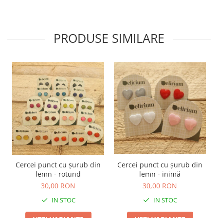
PRODUSE SIMILARE
Cercei punct cu șurub din
Cercei punct cu șurub din
lemn - rotund
lemn - inimă
30,00 RON
30,00 RON
IN STOC
IN STOC