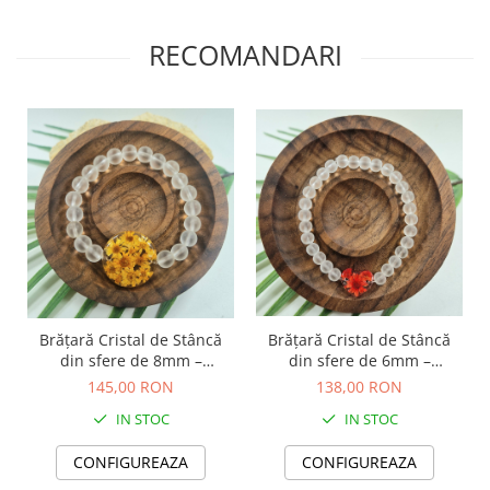
TOATE Produsele Personalizate
RECOMANDARI
Brățară Cristal de Stâncă
Brățară Cristal de Stâncă
din sfere de 6mm –
din sfere de 8mm –
încheietură 15 cm
încheietură 16 cm
138,00 RON
145,00 RON
IN STOC
IN STOC
CONFIGUREAZA
CONFIGUREAZA