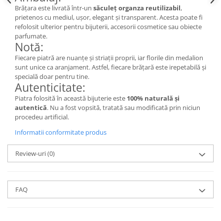
Săculeț de depozitare pentru pâine
Brățara este livrată într-un
săculeț organza reutilizabil
,
Ambalaj cu ceară de albine pentru
prietenos cu mediul, ușor, elegant și transparent. Acesta poate fi
alimente
refolosit ulterior pentru bijuterii, accesorii cosmetice sau obiecte
parfumate.
Șervețel ecologic pentru sandiș
Notă:
Săculeț pentru ronțăieli
Fiecare piatră are nuanțe și striații proprii, iar florile din medalion
Dischete cosmetice
sunt unice ca aranjament. Astfel, fiecare brățară este irepetabilă și
Capac textil pentru vase și farfurii
specială doar pentru tine.
Autenticitate:
Prosop de bucătărie "NU-hârtie"
Piatra folosită în această bijuterie este
100% naturală și
Suport pentru tacâmuri de
autentică
. Nu a fost vopsită, tratată sau modificată prin niciun
călătorie
procedeu artificial.
Sac reutilizabil pentru fructe și
Informatii conformitate produs
legume
Card cadou
Review-uri
(0)
Accesorii tricotate
Decor Crăciun
FAQ
TOATE Bijuteriile și Accesoriile
TOATE Produsele Zero Waste