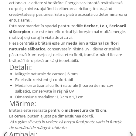
Cercei
acționa cu claritate și hotărâre. Energia sa vibrantă revitalizează
corpul și mintea, ajutând la eliberarea fricilor și încurajând
Brățară
creativitatea și pasiunea. Este o piatră asociată cu determinarea și
Set bijuterii
entuziasmul.
Este recomandat în special pentru zodiile
Berbec, Leu, Fecioară
Bijuterii din lemn
și Scorpion
, dar este benefic oricui își dorește mai multă energie,
Colier / Pandantiv
motivație și curaj în viața de zi cu zi.
Piesa centrală a brățării este un
medalion artizanal cu flori
Cercei
naturale sălbatice
, conservate în rășină UV. Rășina cristalină
Set bijuterii
păstrează frumusețea și delicatețea florii, transformând fiecare
Brățară
brățară într-o piesă unică și irepetabilă.
Detalii:
Bijuterii fără metal
Mărgele naturale de carneol, 6 mm
Brățară
Fir elastic rezistent și confortabil
Bijuterii - Alte
Medalion artizanal cu flori naturale (floarea de morcov
salbatic), conservate în rășină UV
Suport bijuterii
Dimensiune medalion: 1,3 cm x 1,3 cm
Mărime:
Semn de carte
Accesorii
Brățara este realizată pentru o
încheietură de 15 cm
.
La cerere, putem ajusta pe dimensiunea dorită.
Produse personalizate (mărturii)
Vă rugăm să aveți în vedere că prețul final poate varia în funcție
Produse zero waste
de numărul de mărgele utilizate.
Ambalaj: