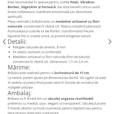
Este recomandat în special pentru zodiile
Pești, Vărsător,
Cercei
Berbec, Săgetător și Fecioară
, dar este benefic oricui caută
Brățară
liniște sufletească, stabilitate emoțională sau dezvoltare
Set bijuterii
spirituală.
Piesa centrală a brățării este un
medalion artizanal cu flori
Bijuterii din lemn
naturale
, conservate în rășină UV. Rășina cristalină păstrează
Colier / Pandantiv
frumusețea și culorile vii ale florilor, transformând fiecare
bijuterie într-o creație unică, ce poartă atingerea naturii.
Cercei
Detalii:
Set bijuterii
Mărgele naturale de ametist, 8 mm
Brățară
Fir elastic rezistent și confortabil
Bijuterii fără metal
Medalion artizanal cu flori naturale (flori de bănuți),
conservate în rășină UV. Dimensiuni: 1,7 cm 2,5 cm
Brățară
Mărime:
Bijuterii - Alte
Brățara este realizată pentru o
încheietură de 17 cm
.
La cerere, putem ajusta pe dimensiunea dorită.
Vă rugăm să aveți
Suport bijuterii
în vedere că prețul final poate varia în funcție de numărul de
Semn de carte
mărgele utilizate.
Ambalaj:
Accesorii
Brățara va fi livrată într-un
săculeț organza reutilizabil
,
Produse personalizate (mărturii)
prietenos cu mediul, ușor, elegant și transparent. Săculețul poate
Produse zero waste
fi folosit ulterior ca trusă cosmetică, pentru bijuterii sau pentru
depozitarea obiectelor parfumate.