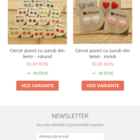
TOATE Produsele Personalizate
Cercei punct cu șurub din
Cercei punct cu șurub din
lemn - rotund
lemn - inimă
30,00 RON
30,00 RON
IN STOC
IN STOC
VEZI VARIANTE
VEZI VARIANTE
NEWSLETTER
Nu rata ofertele si promotiile noastre