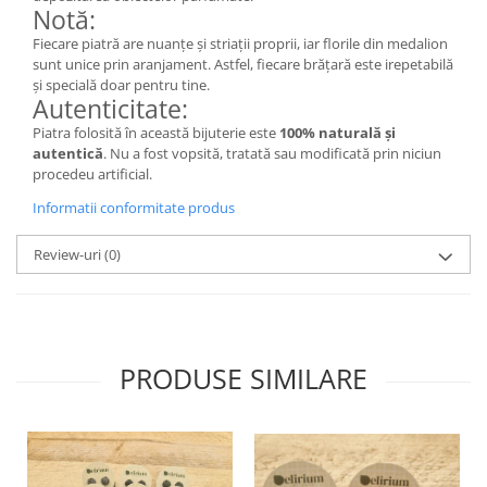
Săculeț de depozitare pentru pâine
Notă:
Ambalaj cu ceară de albine pentru
Fiecare piatră are nuanțe și striații proprii, iar florile din medalion
alimente
sunt unice prin aranjament. Astfel, fiecare brățară este irepetabilă
Șervețel ecologic pentru sandiș
și specială doar pentru tine.
Autenticitate:
Săculeț pentru ronțăieli
Piatra folosită în această bijuterie este
100% naturală și
Dischete cosmetice
autentică
. Nu a fost vopsită, tratată sau modificată prin niciun
Capac textil pentru vase și farfurii
procedeu artificial.
Prosop de bucătărie "NU-hârtie"
Informatii conformitate produs
Suport pentru tacâmuri de
călătorie
Review-uri
(0)
Sac reutilizabil pentru fructe și
legume
Card cadou
Accesorii tricotate
PRODUSE SIMILARE
Decor Crăciun
TOATE Bijuteriile și Accesoriile
TOATE Produsele Zero Waste