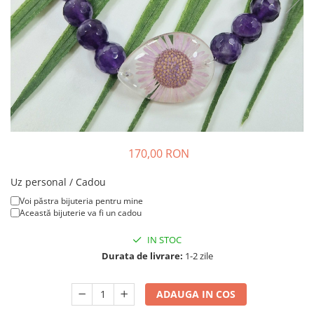
Colier / Pandantiv
Brățară
Bijuterii copii
Colier / Pandantiv
Colier de prietenie
Brățară
Accesorii păr
Broșă
170,00 RON
Bijuterii argint
Uz personal / Cadou
Colier / Pandantiv
Cercei
Voi păstra bijuteria pentru mine
Această bijuterie va fi un cadou
Set bijuterii
Brățară
IN STOC
Bijuterii oțel
Durata de livrare:
1-2 zile
Colier / Pandantiv
ADAUGA IN COS
Cercei