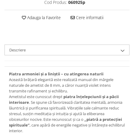
Set bijuterii
Cod Produs:
060925p
Inel
Brățară de gleznă
Adauga la Favorite
Cere informatii
Brățară
Bijuterii aliaj metalic
Colier / Pandantiv
Cercei
Descriere
Brățară
Broșă
Mărgele / talisman
Piatra armoniei și a liniștii – cu atingerea naturii
Accesorii păr
Această brățară elegantă este realizată manual din mărgele
naturale de ametist de 8 mm, a căror nuanță violet intens
Bijuterii din Floarea de colț
transmite rafinament și echilibru.
Colier / Pandantiv
Ametistul este cunoscut drept
piatra înțelepciunii și a păcii
interioare
. Se spune că favorizează claritatea mentală, armonia
Cercei
lăuntrică și purificarea spirituală. Vibrațiile sale calmante reduc
Suport bijuterii
stresul, susțin meditația și intuiția și ajută la eliberarea
obiceiurilor nocive. Este recunoscut și ca o
„piatră a protecției
Bijuterii cu cristale naturale
spirituale”
, care apără de energiile negative și întărește echilibrul
Colier / Pandantiv
interior.