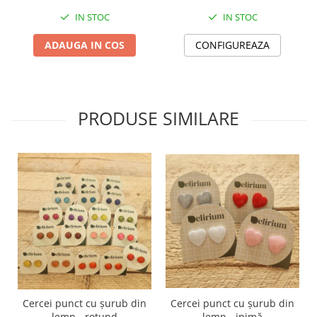
TOATE Produsele Personalizate
IN STOC
IN STOC
ADAUGA IN COS
CONFIGUREAZA
PRODUSE SIMILARE
Cercei punct cu șurub din
Cercei punct cu șurub din
lemn - rotund
lemn - inimă