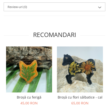
Săculeț de depozitare pentru pâine
Ambalaj cu ceară de albine pentru
Review-uri
(0)
alimente
Șervețel ecologic pentru sandiș
Săculeț pentru ronțăieli
Dischete cosmetice
RECOMANDARI
Capac textil pentru vase și farfurii
Prosop de bucătărie "NU-hârtie"
Suport pentru tacâmuri de
călătorie
Sac reutilizabil pentru fructe și
legume
Card cadou
Accesorii tricotate
Decor Crăciun
TOATE Bijuteriile și Accesoriile
Broșă cu ferigă
Broșă cu flori sălbatice - cal
TOATE Produsele Zero Waste
45,00 RON
65,00 RON