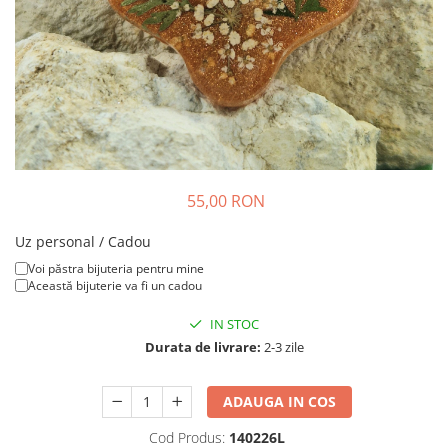
Colier / Pandantiv
Brățară
Bijuterii copii
Colier / Pandantiv
Colier de prietenie
Brățară
Accesorii păr
55,00 RON
Broșă
Bijuterii argint
Uz personal / Cadou
Colier / Pandantiv
Voi păstra bijuteria pentru mine
Această bijuterie va fi un cadou
Cercei
Set bijuterii
IN STOC
Brățară
Durata de livrare:
2-3 zile
Bijuterii oțel
Colier / Pandantiv
ADAUGA IN COS
Cercei
Cod Produs:
140226L