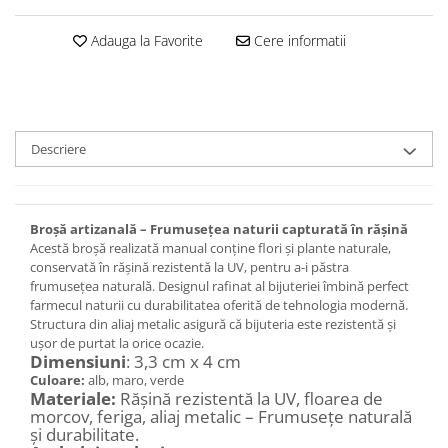
Set bijuterii
Inel
Adauga la Favorite
Cere informatii
Brățară de gleznă
Brățară
Bijuterii aliaj metalic
Colier / Pandantiv
Descriere
Cercei
Brățară
Broșă
Broșă artizanală – Frumusețea naturii capturată în rășină
Mărgele / talisman
Acestă broșă realizată manual conține flori și plante naturale,
Accesorii păr
conservată în rășină rezistentă la UV, pentru a-i păstra
frumusețea naturală. Designul rafinat al bijuteriei îmbină perfect
Bijuterii din Floarea de colț
farmecul naturii cu durabilitatea oferită de tehnologia modernă.
Colier / Pandantiv
Structura din aliaj metalic asigură că bijuteria este rezistentă și
ușor de purtat la orice ocazie.
Cercei
Dimensiuni
: 3,3 cm x 4 cm
Suport bijuterii
Culoare:
alb, maro, verde
Materiale:
Rășină rezistentă la UV, floarea de
Bijuterii cu cristale naturale
morcov, feriga, aliaj metalic – Frumusețe naturală
Colier / Pandantiv
și durabilitate.