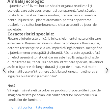
Ambalaj ecologic:
Cercei
Bijuteriile vor fi livrați într-un săculeț organza reutilizabil și
Brățară
ecologic, care este ușor, elegant și transparent. Acest săculeț
Set bijuterii
poate fi reutilizat în diverse moduri, precum trusă cosmetică,
pentru bijuterii sau plante aromatice, pentru depozitarea
Bijuterii din lemn
boabelor de cafea, bomboane sau chiar accesorii de jocuri de
Colier / Pandantiv
societate.
Caracteristici speciale:
Cercei
Fiecare bijuterie este unică, la fel ca și elementul natural din care
Set bijuterii
este creată. Rășina cristalină nu doar că protejează floariile, dar,
datorită rezistenței sale la UV, împiedică îngălbenirea, menținând
Brățară
bijuteria mereu proaspătă și vibrantă. Rășina este ușoară, oferă
Bijuterii fără metal
un efect asemănător sticlei, dar nu este fragilă, asigurând astfel
durabilitatea bijuteriei. Nu necesită întreținere specială, devenind
Brățară
astfel o bijuterie de lungă durată și ușor de purtat. Mai multe
Bijuterii - Alte
informații despre întreținere găsiți la secțiunea „Întreținerea și
îngrijirea bijuteriilor și accesoriilor”.
Suport bijuterii
Semn de carte
Notă:
Accesorii
Vă rugăm să rețineți că culoarea produsului poate diferi ușor de
imaginea afișată pe ecran, din cauza setărilor monitorului și a
Produse personalizate (mărturii)
condițiilor de iluminare.
Produse zero waste
Informatii conformitate produs