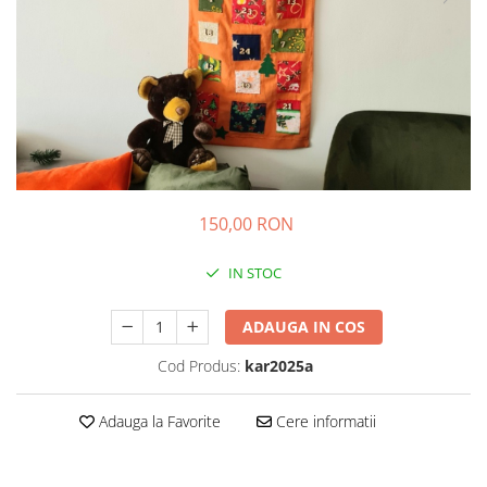
Colier / Pandantiv
Brățară
Bijuterii copii
Colier / Pandantiv
Colier de prietenie
Brățară
Accesorii păr
150,00 RON
Broșă
Bijuterii argint
IN STOC
Colier / Pandantiv
Cercei
ADAUGA IN COS
Set bijuterii
Cod Produs:
kar2025a
Brățară
Bijuterii oțel
Adauga la Favorite
Cere informatii
Colier / Pandantiv
Cercei