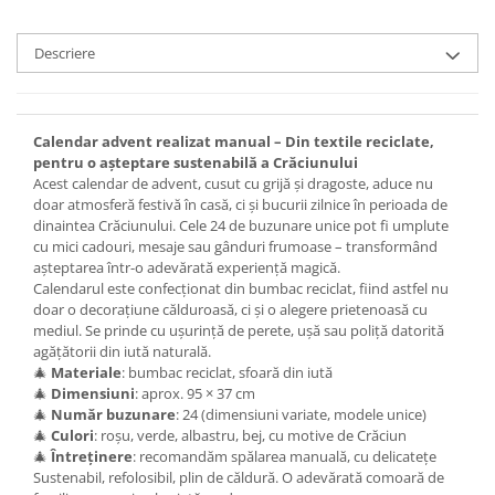
Set bijuterii
Inel
Descriere
Brățară de gleznă
Brățară
Bijuterii aliaj metalic
Calendar advent realizat manual – Din textile reciclate,
Colier / Pandantiv
pentru o așteptare sustenabilă a Crăciunului
Cercei
Acest calendar de advent, cusut cu grijă și dragoste, aduce nu
doar atmosferă festivă în casă, ci și bucurii zilnice în perioada de
Brățară
dinaintea Crăciunului. Cele 24 de buzunare unice pot fi umplute
Broșă
cu mici cadouri, mesaje sau gânduri frumoase – transformând
Mărgele / talisman
așteptarea într-o adevărată experiență magică.
Calendarul este confecționat din bumbac reciclat, fiind astfel nu
Accesorii păr
doar o decorațiune călduroasă, ci și o alegere prietenoasă cu
Bijuterii din Floarea de colț
mediul. Se prinde cu ușurință de perete, ușă sau poliță datorită
agățătorii din iută naturală.
Colier / Pandantiv
🎄
Materiale
: bumbac reciclat, sfoară din iută
Cercei
🎄
Dimensiuni
: aprox. 95 × 37 cm
Suport bijuterii
🎄
Număr buzunare
: 24 (dimensiuni variate, modele unice)
🎄
Culori
: roșu, verde, albastru, bej, cu motive de Crăciun
Bijuterii cu cristale naturale
🎄
Întreținere
: recomandăm spălarea manuală, cu delicatețe
Colier / Pandantiv
Sustenabil, refolosibil, plin de căldură. O adevărată comoară de