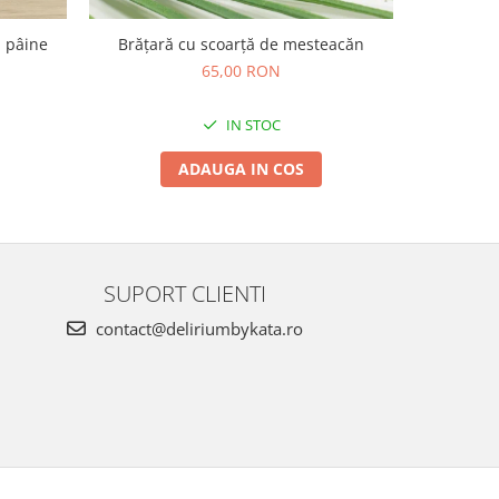
u pâine
Brățară cu scoarță de mesteacăn
Ambalaj 
ali
65,00 RON
IN STOC
ADAUGA IN COS
SUPORT CLIENTI
contact@deliriumbykata.ro