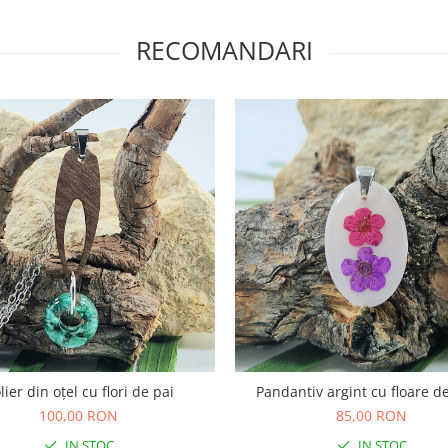
RECOMANDARI
lier din oțel cu flori de pai
Pandantiv argint cu floare d
100,00 RON
85,00 RON
IN STOC
IN STOC