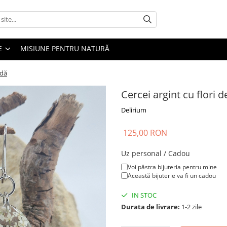
E
MISIUNE PENTRU NATURĂ
ndă
Cercei argint cu flori 
Delirium
125,00 RON
Uz personal / Cadou
Voi păstra bijuteria pentru mine
Această bijuterie va fi un cadou
IN STOC
Durata de livrare:
1-2 zile