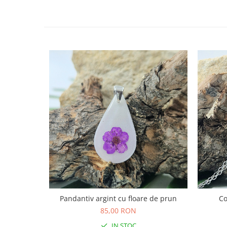
Cercei
Brățară
Set bijuterii
Bijuterii din lemn
Colier / Pandantiv
Cercei
Set bijuterii
Brățară
Bijuterii fără metal
Brățară
Bijuterii - Alte
Suport bijuterii
Semn de carte
Accesorii
Produse personalizate (mărturii)
Pandantiv argint cu floare de prun
Co
85,00 RON
Produse zero waste
IN STOC