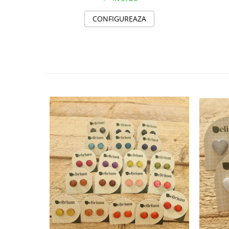
Săculeț de depozitare pentru pâine
Ambalaj cu ceară de albine pentru
CONFIGUREAZA
alimente
Șervețel ecologic pentru sandiș
Săculeț pentru ronțăieli
Dischete cosmetice
Capac textil pentru vase și farfurii
Prosop de bucătărie "NU-hârtie"
Suport pentru tacâmuri de
călătorie
Sac reutilizabil pentru fructe și
legume
Card cadou
Accesorii tricotate
Decor Crăciun
TOATE Bijuteriile și Accesoriile
TOATE Produsele Zero Waste