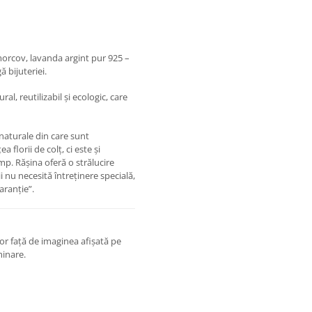
morcov, lavanda argint pur 925 –
ă bijuteriei.
al, reutilizabil și ecologic, care
 naturale din care sunt
florii de colț, ci este și
imp. Rășina oferă o strălucire
 nu necesită întreținere specială,
aranție”.
or față de imaginea afișată pe
minare.