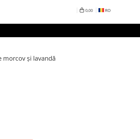
0,00
RO
de morcov și lavandă