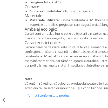
Set bijuterii
Lungime totală:
4,6 cm
Culoare:
Inel
Culoarea fundalului:
alb, mov, transparent
Brățară de gleznă
Materiale:
Brățară
Materiale utilizate:
Rășină rezistentă la UV, flori de 
Materiale durabile și prețioase, care asigură o viață lung
Bijuterii aliaj metalic
Ambalaj ecologic:
Colier / Pandantiv
Cerceii sunt ambalați într-o cutie de bijuterii din carton natur
oferă o prezentare elegantă, dar și apropiată de natură.
Cercei
Caracteristici unice:
Brățară
Fiecare pereche de cercei este unică, la fel ca și elementele
Broșă
confecționați. Rășina cristalină nu doar păstrează frumusețea 
rezistentă la UV, astfel încât cerceii nu se vor îngălbeni în t
Mărgele / talisman
asemănătoare sticlei, dar rămâne ușoară și durabilă. Cerceii
Accesorii păr
dar poți găsi mai multe sfaturi în secțiunea „Întreținere și g
Bijuterii din Floarea de colț
Colier / Pandantiv
Notă:
Vă rugăm să rețineți că culoarea produsului poate diferi uș
Cercei
ecran din cauza setărilor monitorului și a condițiilor de ilu
Suport bijuterii
Informatii conformitate produs
Bijuterii cu cristale naturale
Colier / Pandantiv