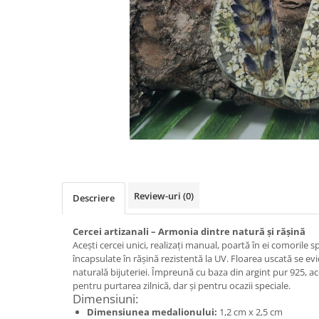
Colier / Pandantiv
Brățară
Bijuterii copii
Colier / Pandantiv
Colier de prietenie
Brățară
Accesorii păr
Broșă
Bijuterii argint
Colier / Pandantiv
Review-uri
(0)
Descriere
Cercei
Set bijuterii
Cercei artizanali – Armonia dintre natură și rășină
Brățară
Acești cercei unici, realizați manual, poartă în ei comorile sp
încapsulate în rășină rezistentă la UV. Floarea uscată se ev
Bijuterii oțel
naturală bijuteriei. Împreună cu baza din argint pur 925, ac
Colier / Pandantiv
pentru purtarea zilnică, dar și pentru ocazii speciale.
Dimensiuni:
Cercei
Dimensiunea medalionului:
1,2 cm x 2,5 cm