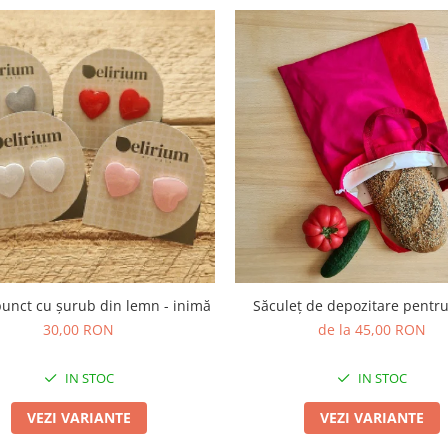
punct cu șurub din lemn - inimă
Săculeț de depozitare pentr
30,00 RON
de la 45,00 RON
IN STOC
IN STOC
VEZI VARIANTE
VEZI VARIANTE