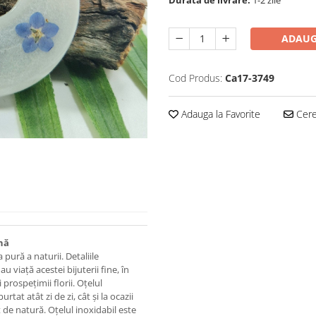
Durata de livrare:
1-2 zile
ADAUG
Cod Produs:
Ca17-3749
Adauga la Favorite
Cere 
nă
pură a naturii. Detaliile
 viață acestei bijuterii fine, în
 prospețimii florii. Oțelul
tat atât zi de zi, cât și la ocazii
t de natură. Oțelul inoxidabil este