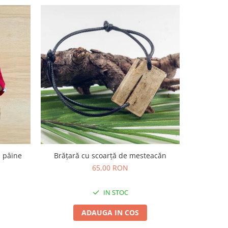
u pâine
Brățară cu scoarță de mesteacăn
Ambalaj 
ali
65,00 RON
IN STOC
ADAUGA IN COS