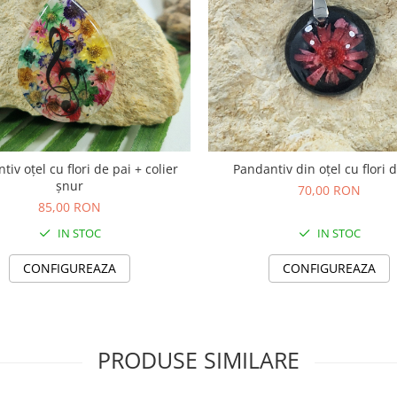
iv oțel cu flori de pai + colier
Pandantiv din oțel cu flori 
șnur
70,00 RON
85,00 RON
IN STOC
IN STOC
CONFIGUREAZA
CONFIGUREAZA
PRODUSE SIMILARE