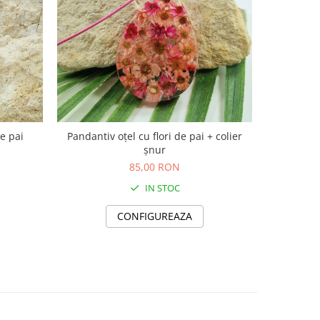
de pai
Pandantiv oțel cu flori de pai + colier
Pandantiv 
șnur
85,00 RON
IN STOC
CONFIGUREAZA