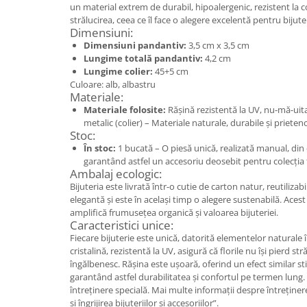
Set bijuterii
un material extrem de durabil, hipoalergenic, rezistent la c
Inel
strălucirea, ceea ce îl face o alegere excelentă pentru bijut
Dimensiuni:
Brățară de gleznă
Dimensiuni pandantiv:
3,5 cm x 3,5 cm
Brățară
Lungime totală pandantiv:
4,2 cm
Bijuterii aliaj metalic
Lungime colier:
45+5 cm
Culoare: alb, albastru
Colier / Pandantiv
Materiale:
Materiale folosite:
Rășină rezistentă la UV, nu-mă-uita, 
Cercei
metalic (colier) – Materiale naturale, durabile și prieten
Brățară
Stoc:
Broșă
În stoc:
1 bucată – O piesă unică, realizată manual, din
garantând astfel un accesoriu deosebit pentru colecția ta
Mărgele / talisman
Ambalaj ecologic:
Accesorii păr
Bijuteria este livrată într-o cutie de carton natur, reutilizab
Bijuterii din Floarea de colț
elegantă și este în același timp o alegere sustenabilă. Aces
amplifică frumusețea organică și valoarea bijuteriei.
Colier / Pandantiv
Caracteristici unice:
Fiecare bijuterie este unică, datorită elementelor naturale 
Cercei
cristalină, rezistentă la UV, asigură că florile nu își pierd str
Suport bijuterii
îngălbenesc. Rășina este ușoară, oferind un efect similar sticle
Bijuterii cu cristale naturale
garantând astfel durabilitatea și confortul pe termen lung. 
întreținere specială. Mai multe informații despre întreținere
Colier / Pandantiv
și îngrijirea bijuteriilor și accesoriilor”.