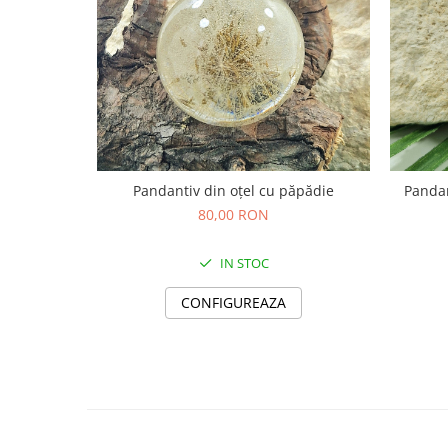
Săculeț de depozitare pentru pâine
Ambalaj cu ceară de albine pentru
alimente
Șervețel ecologic pentru sandiș
Săculeț pentru ronțăieli
Dischete cosmetice
Capac textil pentru vase și farfurii
Prosop de bucătărie "NU-hârtie"
Pandantiv din oțel cu păpădie
Pandant
Suport pentru tacâmuri de
80,00 RON
călătorie
Sac reutilizabil pentru fructe și
IN STOC
legume
Card cadou
CONFIGUREAZA
Accesorii tricotate
Decor Crăciun
TOATE Bijuteriile și Accesoriile
TOATE Produsele Zero Waste