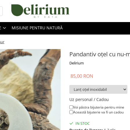
E
MISIUNE PENTRU NATURĂ
nur
Pandantiv oțel cu nu-m
Delirium
85,00 RON
Uz personal / Cadou
Voi păstra bijuteria pentru mine
Această bijuterie va fi un cadou
IN STOC