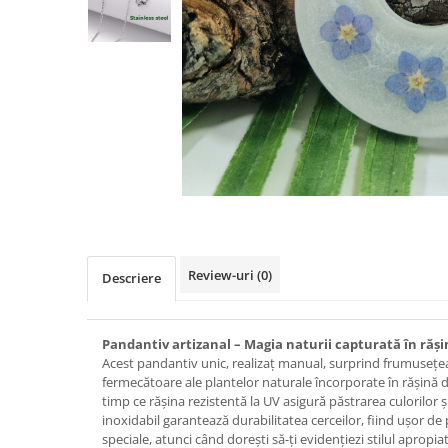
Colier / Pandantiv
Brățară
Bijuterii copii
Colier / Pandantiv
Colier de prietenie
Brățară
Accesorii păr
Broșă
Bijuterii argint
Colier / Pandantiv
Review-uri
(0)
Descriere
Cercei
Set bijuterii
Brățară
Pandantiv artizanal – Magia naturii capturată în răși
Acest pandantiv unic, realizaț manual, surprind frumusețea 
Bijuterii oțel
fermecătoare ale plantelor naturale încorporate în rășină dau
Colier / Pandantiv
timp ce rășina rezistentă la UV asigură păstrarea culorilor și
inoxidabil garantează durabilitatea cerceilor, fiind ușor de pur
Cercei
speciale, atunci când dorești să-ți evidențiezi stilul apropia