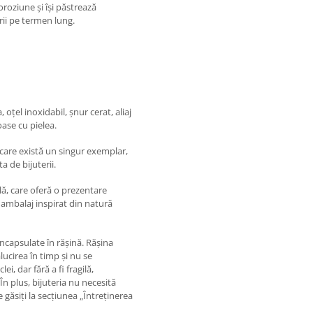
oroziune și își păstrează
erii pe termen lung.
oțel inoxidabil, șnur cerat, aliaj
oase cu pielea.
 care există un singur exemplar,
 de bijuterii.
ilă, care oferă o prezentare
t ambalaj inspirat din natură
încapsulate în rășină. Rășina
ălucirea în timp și nu se
i, dar fără a fi fragilă,
În plus, bijuteria nu necesită
 găsiți la secțiunea „Întreținerea