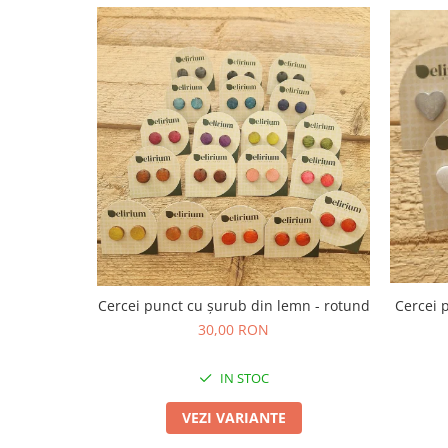
TOATE Produsele Personalizate
Cercei punct cu șurub din lemn - rotund
Cercei 
30,00 RON
IN STOC
VEZI VARIANTE