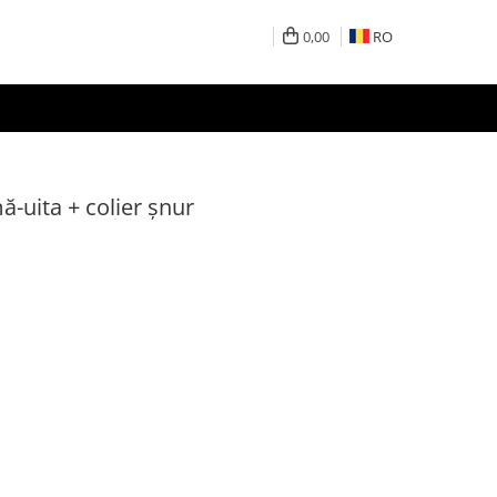
0,00
RO
ă-uita + colier șnur