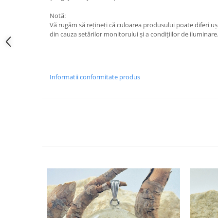
Cercei
Notă:
Brățară
Vă rugăm să rețineți că culoarea produsului poate diferi uș
Set bijuterii
din cauza setărilor monitorului și a condițiilor de iluminare
Bijuterii din lemn
Colier / Pandantiv
Cercei
Informatii conformitate produs
Set bijuterii
Brățară
Bijuterii fără metal
Brățară
Bijuterii - Alte
Suport bijuterii
Semn de carte
Accesorii
Produse personalizate (mărturii)
Produse zero waste