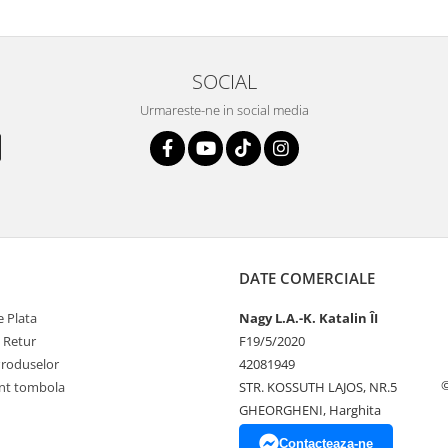
SOCIAL
Urmareste-ne in social media
DATE COMERCIALE
 Plata
Nagy L.A.-K. Katalin ÎI
e Retur
F19/5/2020
Produselor
42081949
©
nt tombola
STR. KOSSUTH LAJOS, NR.5
GHEORGHENI, Harghita
Contacteaza-ne