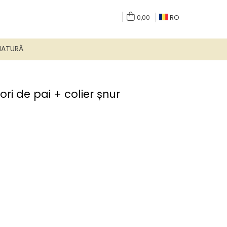
RO
0,00
NATURĂ
ori de pai + colier șnur