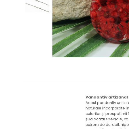
Brățară
Bijuterii copii
Colier / Pandantiv
Colier de prietenie
Brățară
Accesorii păr
Broșă
Bijuterii argint
Colier / Pandantiv
Cercei
Set bijuterii
Brățară
Bijuterii oțel
Pandantiv artizanal 
Colier / Pandantiv
Acest pandantiv unic, r
Cercei
naturale încorporate în 
Set bijuterii
culorilor și prospețimii 
și la ocazii speciale, a
Inel
extrem de durabil, hipo
Brățară de gleznă