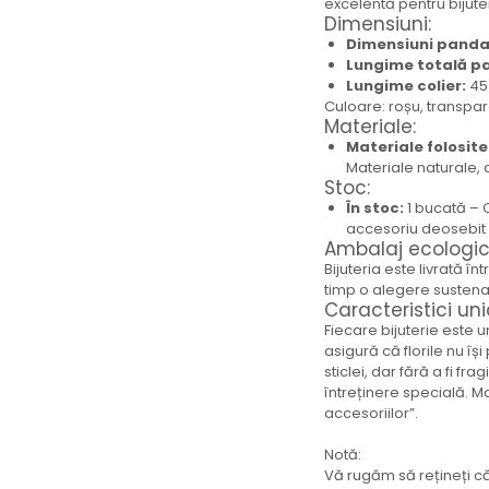
excelentă pentru bijute
Brățară
Dimensiuni:
Bijuterii aliaj metalic
Dimensiuni panda
Lungime totală p
Colier / Pandantiv
Lungime colier:
45
Cercei
Culoare: roșu, transpa
Materiale:
Brățară
Materiale folosite
Broșă
Materiale naturale, 
Mărgele / talisman
Stoc:
Accesorii păr
În stoc:
1 bucată – O
accesoriu deosebit p
Bijuterii din Floarea de colț
Ambalaj ecologic
Colier / Pandantiv
Bijuteria este livrată î
Cercei
timp o alegere sustenab
Caracteristici uni
Suport bijuterii
Fiecare bijuterie este u
Bijuterii cu cristale naturale
asigură că florile nu îș
sticlei, dar fără a fi fr
Colier / Pandantiv
întreținere specială. Mai
Cercei
accesoriilor”.
Brățară
Set bijuterii
Notă:
Vă rugăm să rețineți că
Bijuterii din lemn