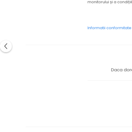
monitorului și a condiți
Colier / Pandantiv
Cercei
Set bijuterii
Brățară
Informatii conformitat
Bijuterii fără metal
Brățară
Bijuterii - Alte
Suport bijuterii
Semn de carte
Daca dore
Accesorii
Produse personalizate (mărturii)
Produse zero waste
Săculeț de depozitare pentru pâine
Ambalaj cu ceară de albine pentru
alimente
Șervețel ecologic pentru sandiș
Săculeț pentru ronțăieli
Dischete cosmetice