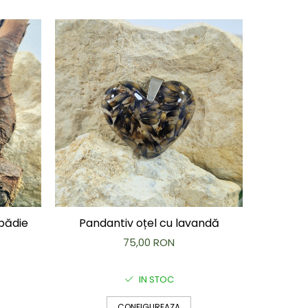
ăpădie
Pandantiv oțel cu lavandă
Pandant
75,00 RON
IN STOC
CONFIGUREAZA