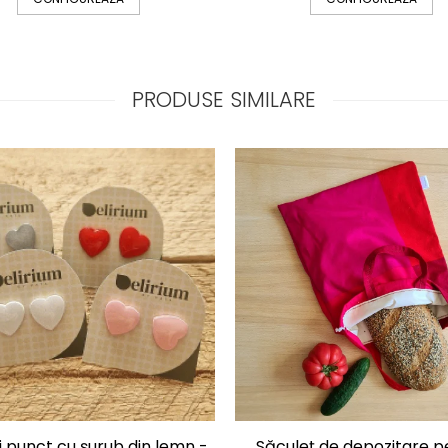
PRODUSE SIMILARE
 punct cu șurub din lemn -
Săculeț de depozitare p