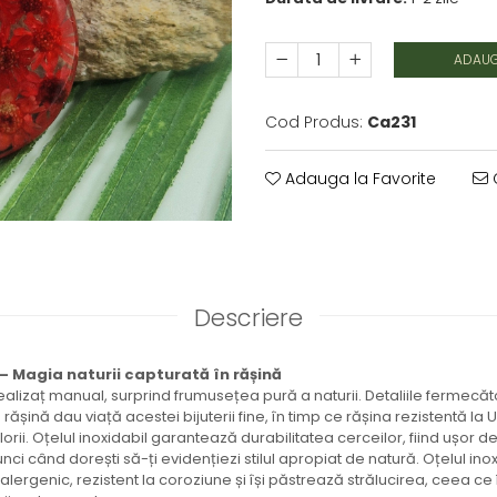
ADAUG
Cod Produs:
Ca231
Adauga la Favorite
C
Descriere
– Magia naturii capturată în rășină
ealizaț manual, surprind frumusețea pură a naturii. Detaliile fermecăt
rășină dau viață acestei bijuterii fine, în timp ce rășina rezistentă la
florii. Oțelul inoxidabil garantează durabilitatea cerceilor, fiind ușor de 
tunci când dorești să-ți evidențiezi stilul apropiat de natură. Oțelul ino
alergenic, rezistent la coroziune și își păstrează strălucirea, ceea ce 