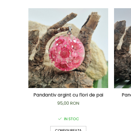
Capac textil pentru vase și farfurii
Prosop de bucătărie "NU-hârtie"
Suport pentru tacâmuri de călătorie
Sac reutilizabil pentru fructe și
legume
Card cadou
Accesorii tricotate
Decor Crăciun
TOATE Bijuteriile și Accesoriile
TOATE Produsele Zero Waste
TOATE Produsele Personalizate
Pandantiv argint cu flori de pai
Pand
95,00 RON
IN STOC
CONFIGUREAZA