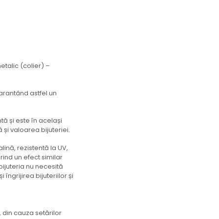
metalic (colier) –
arantând astfel un
tă și este în același
și valoarea bijuteriei.
lină, rezistentă la UV,
rind un efect similar
 bijuteria nu necesită
îngrijirea bijuteriilor și
 din cauza setărilor