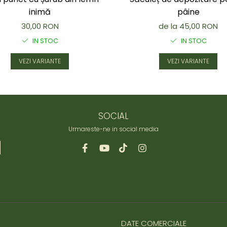
inimă
pâine
30,00 RON
de la 45,00 RON
IN STOC
IN STOC
VEZI VARIANTE
VEZI VARIANTE
SOCIAL
Urmareste-ne in social media
DATE COMERCIALE