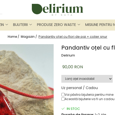
IN
BIJUTERII
PRODUSE ZERO WASTE
MISIUNE PENTRU 
Pandantiv oțel cu flori de pai + colier șnur
Home /
Magazin /
Pandantiv oțel cu fl
Delirium
90,00 RON
Uz personal / Cadou
Voi păstra bijuteria pentru mine
Această bijuterie va fi un cadou
IN STOC
Durata de livrare:
1-2 zile