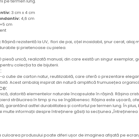
rii pe termen lung.
ntiv:
3 cm x 4 cm
andantiv:
4,6 cm
+5 cm
rent
:
Rășină rezistentă la UV, flori de pai, oțel inoxidabil, șnur cerat, aliaj 
durabile și prietenoase cu pielea.
 piesă unică, realizată manual, din care există un singur exemplar, g
entru colecția ta de bijuterii.
:
ntr-o cutie de carton natur, reutilizabilă, care oferă o prezentare elegan
ilă. Acest ambalaj inspirat din natură amplifică frumusețea organică 
ce:
nică, datorită elementelor naturale încapsulate în rășină. Rășina crista
i pierd strălucirea în timp și nu se îngălbenesc. Rășina este ușoară, ofe
agilă, garantând astfel durabilitatea și confortul pe termen lung. În plus,
 multe informații despre întreținere găsiți la secțiunea „Întreținerea și 
 culoarea produsului poate diferi ușor de imaginea afișată pe ecran,