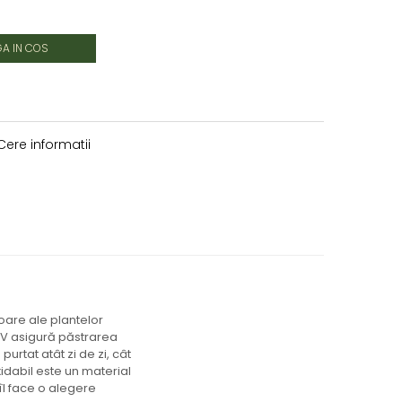
A IN COS
ere informatii
oare ale plantelor
 UV asigură păstrarea
purtat atât zi de zi, cât
xidabil este un material
îl face o alegere