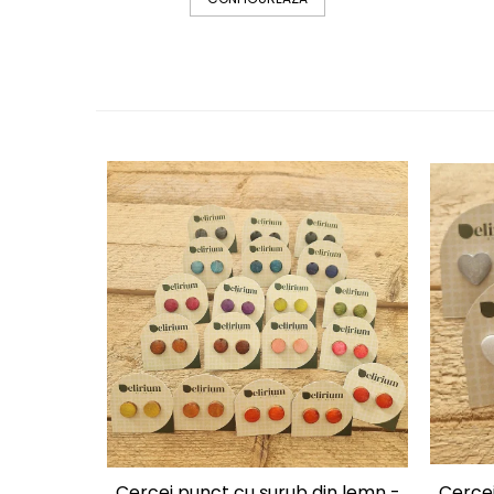
Cercei punct cu șurub din lemn -
Cercei