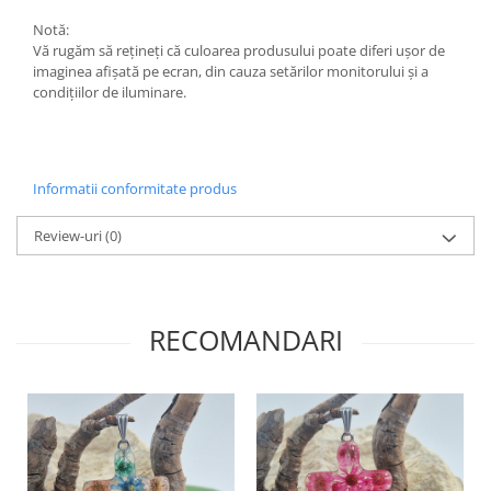
Săculeț de depozitare pentru pâine
Notă:
Ambalaj cu ceară de albine pentru
Vă rugăm să rețineți că culoarea produsului poate diferi ușor de
alimente
imaginea afișată pe ecran, din cauza setărilor monitorului și a
Șervețel ecologic pentru sandiș
condițiilor de iluminare.
Săculeț pentru ronțăieli
Dischete cosmetice
Capac textil pentru vase și farfurii
Informatii conformitate produs
Prosop de bucătărie "NU-hârtie"
Suport pentru tacâmuri de
Review-uri
(0)
călătorie
Sac reutilizabil pentru fructe și
legume
Card cadou
RECOMANDARI
Accesorii tricotate
Decor Crăciun
TOATE Bijuteriile și Accesoriile
TOATE Produsele Zero Waste