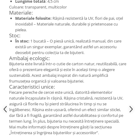
Lungime totală
: 4,5 cm
Cercei
Culoare: transparent, multicolor
Brățară
Materiale:
Materiale folosite:
Rășină rezistentă la UV, flori de pai, oțel
Set bijuterii
inoxidabil – Materiale naturale, durabile și prietenoase cu
Bijuterii din lemn
pielea.
Stoc:
Colier / Pandantiv
În stoc:
1 bucată – O piesă unică, realizată manual, din care
Cercei
există un singur exemplar, garantând astfel un accesoriu
Set bijuterii
deosebit pentru colecția ta de bijuterii.
Ambalaj ecologic:
Brățară
Bijuteria este livrată într-o cutie de carton natur, reutilizabilă, care
Bijuterii fără metal
oferă o prezentare elegantă și este în același timp o alegere
sustenabilă. Acest ambalaj inspirat din natură amplifică
Brățară
frumusețea organică și valoarea bijuteriei.
Bijuterii - Alte
Caracteristici unice:
Fiecare pereche de cercei este unică, datorită elementelor
Suport bijuterii
naturale încapsulate în rășină. Rășina cristalină, rezistentă la UV,
Semn de carte
asigură că florile nu își pierd strălucirea în timp și nu se
îngălbenesc. Rășina este ușoară, oferind un efect similar sticlei,
Accesorii
dar fără a fi fragilă, garantând astfel durabilitatea și confortul pe
Produse personalizate (mărturii)
termen lung. În plus, bijuteria nu necesită întreținere specială.
Mai multe informații despre întreținere găsiți la secțiunea
Produse zero waste
„Întreținerea și îngrijirea bijuteriilor și accesoriilor”.