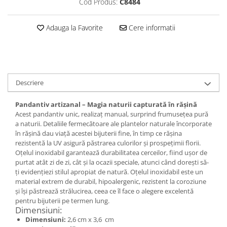
Set bijuterii
Cod Produs:
C8484
Inel
Brățară de gleznă
Adauga la Favorite
Cere informatii
Brățară
Bijuterii aliaj metalic
Colier / Pandantiv
Cercei
Descriere
Brățară
Pandantiv artizanal – Magia naturii capturată în rășină
Broșă
Acest pandantiv unic, realizaț manual, surprind frumusețea pură
Mărgele / talisman
a naturii. Detaliile fermecătoare ale plantelor naturale încorporate
în rășină dau viață acestei bijuterii fine, în timp ce rășina
Accesorii păr
rezistentă la UV asigură păstrarea culorilor și prospețimii florii.
Bijuterii din Floarea de colț
Oțelul inoxidabil garantează durabilitatea cerceilor, fiind ușor de
purtat atât zi de zi, cât și la ocazii speciale, atunci când dorești să-
Colier / Pandantiv
ți evidențiezi stilul apropiat de natură. Oțelul inoxidabil este un
Cercei
material extrem de durabil, hipoalergenic, rezistent la coroziune
Suport bijuterii
și își păstrează strălucirea, ceea ce îl face o alegere excelentă
pentru bijuterii pe termen lung.
Bijuterii cu cristale naturale
Dimensiuni:
Colier / Pandantiv
Dimensiuni:
2,6 cm x 3,6 cm