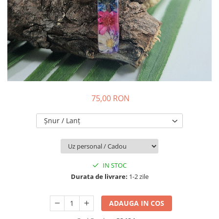
Colier / Pandantiv
Brățară
Bijuterii copii
Colier / Pandantiv
Colier de prietenie
Brățară
Accesorii păr
75,00 RON
Broșă
Bijuterii argint
Șnur / Lanț
Colier / Pandantiv
Cercei
Set bijuterii
IN STOC
Brățară
Durata de livrare:
1-2 zile
Bijuterii oțel
Colier / Pandantiv
ADAUGA IN COS
Cercei