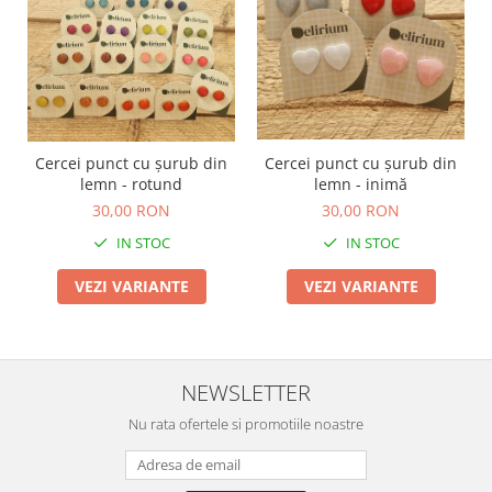
Cercei punct cu șurub din
Cercei punct cu șurub din
lemn - rotund
lemn - inimă
30,00 RON
30,00 RON
IN STOC
IN STOC
VEZI VARIANTE
VEZI VARIANTE
NEWSLETTER
Nu rata ofertele si promotiile noastre