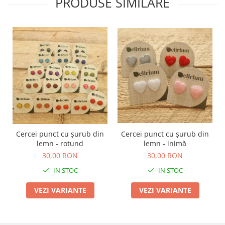
PRODUSE SIMILARE
Cercei punct cu șurub din
Cercei punct cu șurub din
lemn - rotund
lemn - inimă
30,00 RON
30,00 RON
IN STOC
IN STOC
VEZI VARIANTE
VEZI VARIANTE