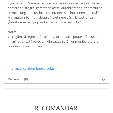
Săculeț de depozitare pentru pâine
îngălbenesc. Rășina este ușoară, oferind un efect similar sticlei,
Ambalaj cu ceară de albine pentru
dar fără a fi fragilă, garantând astfel durabilitatea și confortul pe
alimente
termen lung. În plus, bijuteria nu necesită întreținere specială.
Mai multe informații despre întreținere găsiți la secțiunea
Șervețel ecologic pentru sandiș
„Întreținerea și îngrijirea bijuteriilor și accesoriilor”.
Săculeț pentru ronțăieli
Dischete cosmetice
Notă:
Vă rugăm să rețineți că culoarea produsului poate diferi ușor de
Capac textil pentru vase și farfurii
imaginea afișată pe ecran, din cauza setărilor monitorului și a
Prosop de bucătărie "NU-hârtie"
condițiilor de iluminare.
Suport pentru tacâmuri de
călătorie
Sac reutilizabil pentru fructe și
legume
Informatii conformitate produs
Card cadou
Review-uri
(0)
Accesorii tricotate
Decor Crăciun
TOATE Bijuteriile și Accesoriile
TOATE Produsele Zero Waste
RECOMANDARI