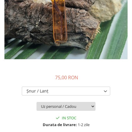
Colier / Pandantiv
Brățară
Bijuterii copii
Colier / Pandantiv
Colier de prietenie
Brățară
Accesorii păr
Broșă
Bijuterii argint
Colier / Pandantiv
75,00 RON
Cercei
Șnur / Lanț
Set bijuterii
Brățară
Bijuterii oțel
Colier / Pandantiv
IN STOC
Cercei
Durata de livrare:
1-2 zile