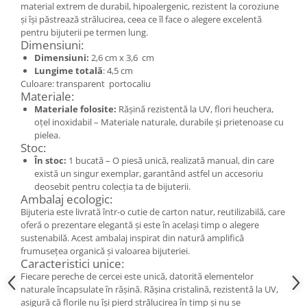
Cercei
material extrem de durabil, hipoalergenic, rezistent la coroziune
și își păstrează strălucirea, ceea ce îl face o alegere excelentă
Brățară
pentru bijuterii pe termen lung.
Set bijuterii
Dimensiuni:
Dimensiuni:
2,6 cm x 3,6 cm
Bijuterii din lemn
Lungime totală
: 4,5 cm
Colier / Pandantiv
Culoare: transparent portocaliu
Materiale:
Cercei
Materiale folosite:
Rășină rezistentă la UV, flori heuchera,
Set bijuterii
oțel inoxidabil – Materiale naturale, durabile și prietenoase cu
Brățară
pielea.
Stoc:
Bijuterii fără metal
În stoc:
1 bucată – O piesă unică, realizată manual, din care
Brățară
există un singur exemplar, garantând astfel un accesoriu
deosebit pentru colecția ta de bijuterii.
Bijuterii - Alte
Ambalaj ecologic:
Bijuteria este livrată într-o cutie de carton natur, reutilizabilă, care
Suport bijuterii
oferă o prezentare elegantă și este în același timp o alegere
Semn de carte
sustenabilă. Acest ambalaj inspirat din natură amplifică
Accesorii
frumusețea organică și valoarea bijuteriei.
Caracteristici unice:
Produse personalizate (mărturii)
Fiecare pereche de cercei este unică, datorită elementelor
Produse zero waste
naturale încapsulate în rășină. Rășina cristalină, rezistentă la UV,
asigură că florile nu își pierd strălucirea în timp și nu se