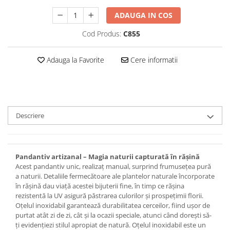
Set bijuterii
Inel
ADAUGA IN COS
Brățară de gleznă
Cod Produs:
C855
Brățară
Bijuterii aliaj metalic
Adauga la Favorite
Cere informatii
Colier / Pandantiv
Cercei
Brățară
Broșă
Descriere
Mărgele / talisman
Accesorii păr
Bijuterii din Floarea de colț
Pandantiv artizanal – Magia naturii capturată în rășină
Colier / Pandantiv
Acest pandantiv unic, realizaț manual, surprind frumusețea pură
a naturii. Detaliile fermecătoare ale plantelor naturale încorporate
Cercei
în rășină dau viață acestei bijuterii fine, în timp ce rășina
Suport bijuterii
rezistentă la UV asigură păstrarea culorilor și prospețimii florii.
Bijuterii cu cristale naturale
Oțelul inoxidabil garantează durabilitatea cerceilor, fiind ușor de
purtat atât zi de zi, cât și la ocazii speciale, atunci când dorești să-
Colier / Pandantiv
ți evidențiezi stilul apropiat de natură. Oțelul inoxidabil este un