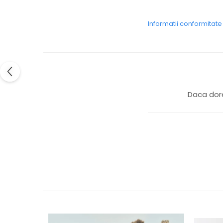
Colier / Pandantiv
Cercei
Informatii conformitat
Set bijuterii
Brățară
Bijuterii fără metal
Brățară
Bijuterii - Alte
Daca dore
Suport bijuterii
Semn de carte
Accesorii
Produse personalizate (mărturii)
Produse zero waste
Săculeț de depozitare pentru pâine
Ambalaj cu ceară de albine pentru
alimente
Șervețel ecologic pentru sandiș
Săculeț pentru ronțăieli
Dischete cosmetice