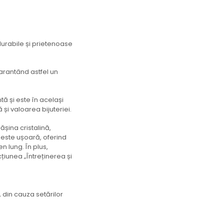
 durabile și prietenoase
arantând astfel un
tă și este în același
și valoarea bijuteriei.
șina cristalină,
a este ușoară, oferind
en lung. În plus,
cțiunea „Întreținerea și
 din cauza setărilor