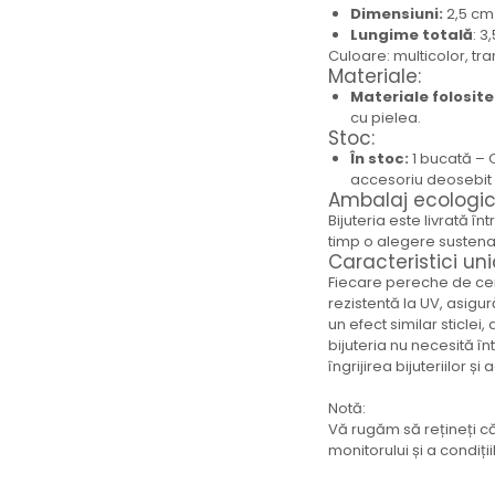
Dimensiuni:
2,5 cm
Brățară
Lungime totală
: 3
Bijuterii aliaj metalic
Culoare: multicolor, tr
Colier / Pandantiv
Materiale:
Materiale folosite
Cercei
cu pielea.
Brățară
Stoc:
Broșă
În stoc:
1 bucată – O
Mărgele / talisman
accesoriu deosebit p
Ambalaj ecologic
Accesorii păr
Bijuteria este livrată î
Bijuterii din Floarea de colț
timp o alegere sustenab
Caracteristici uni
Colier / Pandantiv
Fiecare pereche de cerc
Cercei
rezistentă la UV, asigur
Suport bijuterii
un efect similar sticlei,
Bijuterii cu cristale naturale
bijuteria nu necesită în
îngrijirea bijuteriilor și 
Colier / Pandantiv
Cercei
Notă:
Brățară
Vă rugăm să rețineți că
monitorului și a condiți
Set bijuterii
Bijuterii din lemn