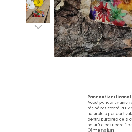
Brățară
Bijuterii copii
Colier / Pandantiv
Colier de prietenie
Brățară
Accesorii păr
Broșă
Bijuterii argint
Colier / Pandantiv
Cercei
Set bijuterii
Brățară
Bijuterii oțel
Pandantiv artizanal 
Colier / Pandantiv
Acest pandantiv unic, r
Cercei
rășină rezistentă la UV
naturale a pandantivului
Set bijuterii
pentru purtarea de zi c
Inel
natură a celui care îl p
Brățară de gleznă
Dimensiuni: