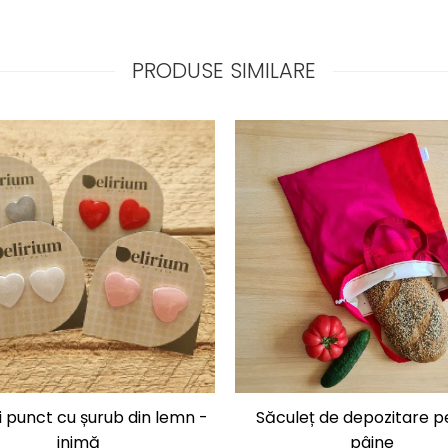
PRODUSE SIMILARE
 punct cu șurub din lemn -
Săculeț de depozitare p
inimă
pâine