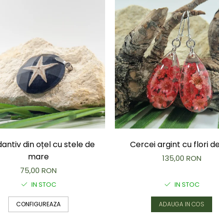
antiv din oțel cu stele de
Cercei argint cu flori d
mare
135,00 RON
75,00 RON
IN STOC
IN STOC
CONFIGUREAZA
ADAUGA IN COS