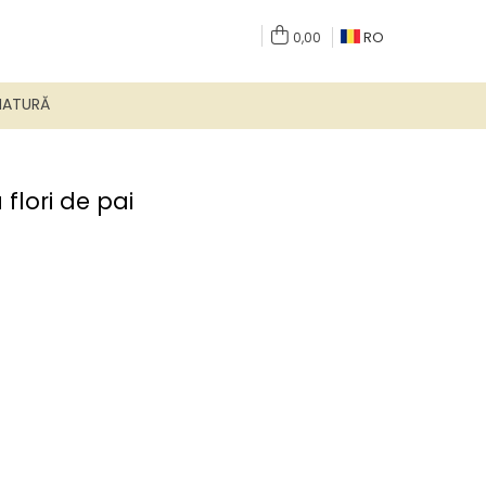
RO
0,00
NATURĂ
flori de pai