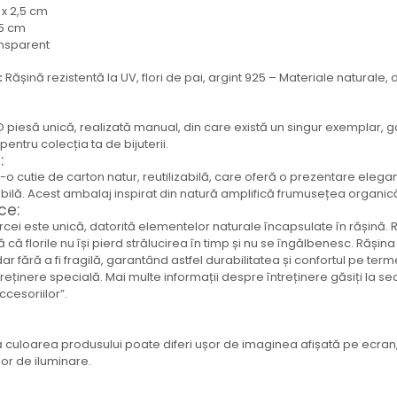
 x 2,5 cm
,5 cm
ansparent
:
Rășină rezistentă la UV, flori de pai, argint 925 – Materiale naturale,
 piesă unică, realizată manual, din care există un singur exemplar, g
entru colecția ta de bijuterii.
:
ntr-o cutie de carton natur, reutilizabilă, care oferă o prezentare elegan
ilă. Acest ambalaj inspirat din natură amplifică frumusețea organică 
ce:
ei este unică, datorită elementelor naturale încapsulate în rășină. Ră
ă că florile nu își pierd strălucirea în timp și nu se îngălbenesc. Rășin
 dar fără a fi fragilă, garantând astfel durabilitatea și confortul pe term
treținere specială. Mai multe informații despre întreținere găsiți la se
accesoriilor”.
 culoarea produsului poate diferi ușor de imaginea afișată pe ecran,
ilor de iluminare.