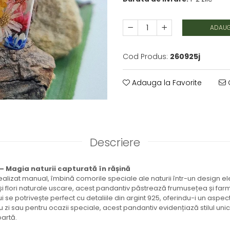
ADAUG
Cod Produs:
260925j
Adauga la Favorite
C
Descriere
– Magia naturii capturată în rășină
ealizat manual, îmbină comorile speciale ale naturii într-un design e
 și flori naturale uscare, acest pandantiv păstrează frumusețea și farm
 se potrivește perfect cu detaliile din argint 925, oferindu-i un aspect 
u zi sau pentru ocazii speciale, acest pandantiv evidențiază stilul uni
oartă.