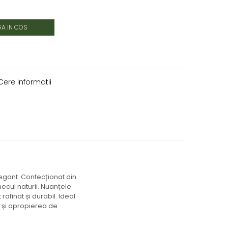
A IN COS
ere informatii
legant. Confecționat din
ecul naturii. Nuanțele
rafinat și durabil. Ideal
c și apropierea de