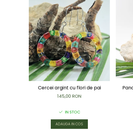
Capac textil pentru vase și farfurii
Prosop de bucătărie "NU-hârtie"
Suport pentru tacâmuri de călătorie
Sac reutilizabil pentru fructe și
legume
Card cadou
Accesorii tricotate
Decor Crăciun
TOATE Bijuteriile și Accesoriile
TOATE Produsele Zero Waste
TOATE Produsele Personalizate
Pand
Cercei argint cu flori de pai
145,00 RON
IN STOC
ADAUGA IN COS