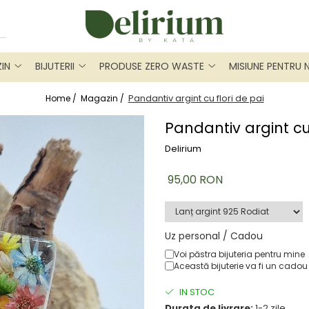
IN
BIJUTERII
PRODUSE ZERO WASTE
MISIUNE PENTRU 
Pandantiv argint cu flori de pai
Home /
Magazin /
Pandantiv argint cu 
Delirium
95,00 RON
Uz personal / Cadou
Voi păstra bijuteria pentru mine
Această bijuterie va fi un cadou
IN STOC
Durata de livrare:
1-2 zile