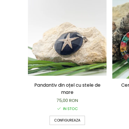
Capac textil pentru vase și farfurii
Prosop de bucătărie "NU-hârtie"
Suport pentru tacâmuri de călătorie
Sac reutilizabil pentru fructe și
legume
Card cadou
Accesorii tricotate
Decor Crăciun
TOATE Bijuteriile și Accesoriile
TOATE Produsele Zero Waste
TOATE Produsele Personalizate
Pandantiv din oțel cu stele de
Cer
mare
75,00 RON
IN STOC
CONFIGUREAZA