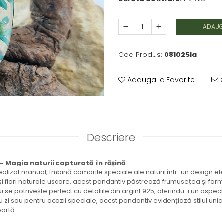
ADAUG
Cod Produs:
081025la
Adauga la Favorite
C
Descriere
– Magia naturii capturată în rășină
ealizat manual, îmbină comorile speciale ale naturii într-un design e
 și flori naturale uscare, acest pandantiv păstrează frumusețea și farm
 se potrivește perfect cu detaliile din argint 925, oferindu-i un aspect 
u zi sau pentru ocazii speciale, acest pandantiv evidențiază stilul uni
oartă.