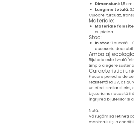
Dimensiuni:
1,5 cm
Brățară
Lungime totală
: 3
Bijuterii aliaj metalic
Culoare: turcuaz, tran
Colier / Pandantiv
Materiale:
Materiale folosite
Cercei
cu pielea.
Brățară
Stoc:
Broșă
În stoc:
1 bucată – O
Mărgele / talisman
accesoriu deosebit p
Ambalaj ecologic
Accesorii păr
Bijuteria este livrată î
Bijuterii din Floarea de colț
timp o alegere sustenab
Caracteristici uni
Colier / Pandantiv
Fiecare pereche de cerc
Cercei
rezistentă la UV, asigur
Suport bijuterii
un efect similar sticlei,
Bijuterii cu cristale naturale
bijuteria nu necesită în
îngrijirea bijuteriilor și 
Colier / Pandantiv
Cercei
Notă:
Brățară
Vă rugăm să rețineți că
monitorului și a condiți
Set bijuterii
Bijuterii din lemn