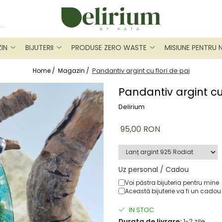
IN
BIJUTERII
PRODUSE ZERO WASTE
MISIUNE PENTRU 
Pandantiv argint cu flori de pai
Home /
Magazin /
Pandantiv argint cu 
Delirium
95,00 RON
Uz personal / Cadou
Voi păstra bijuteria pentru mine
Această bijuterie va fi un cadou
IN STOC
Durata de livrare:
1-2 zile