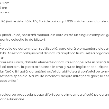
 x 3 cm
,2 cm
sparent
:
Rășină rezistentă la UV, flori de pai, argint 925 – Materiale naturale,
 piesă unică, realizată manual, din care există un singur exemplar, g
entru colecția ta de bijuterii.
:
ntr-o cutie de carton natur, reutilizabilă, care oferă o prezentare elegan
ilă. Acest ambalaj inspirat din natură amplifică frumusețea organică 
ce:
ei este unică, datorită elementelor naturale încapsulate în rășină. Ră
ă că florile nu își pierd strălucirea în timp și nu se îngălbenesc. Rășin
 dar fără a fi fragilă, garantând astfel durabilitatea și confortul pe term
treținere specială. Mai multe informații despre întreținere găsiți la se
accesoriilor”.
 culoarea produsului poate diferi ușor de imaginea afișată pe ecran,
ilor de iluminare.