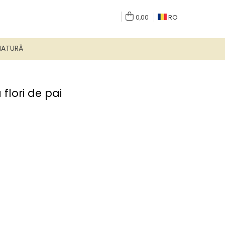
RO
0,00
NATURĂ
flori de pai