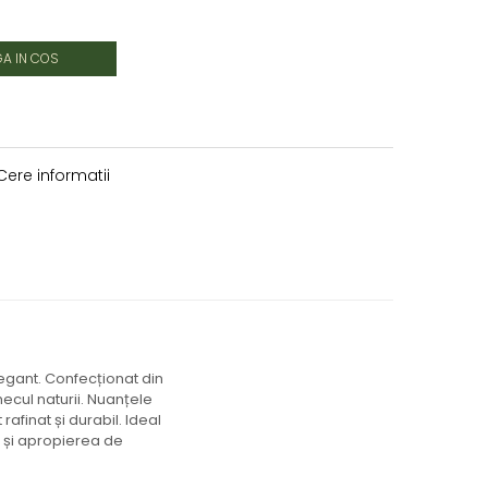
A IN COS
ere informatii
legant. Confecționat din
ecul naturii. Nuanțele
rafinat și durabil. Ideal
c și apropierea de