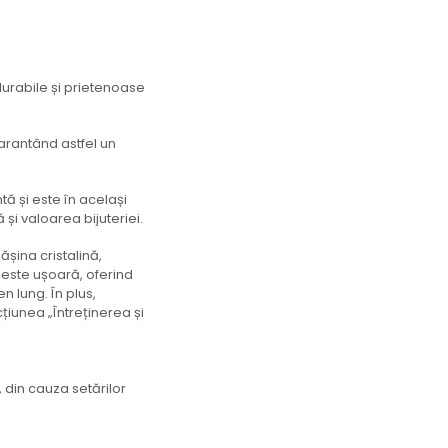
 durabile și prietenoase
arantând astfel un
tă și este în același
și valoarea bijuteriei.
șina cristalină,
a este ușoară, oferind
en lung. În plus,
cțiunea „Întreținerea și
 din cauza setărilor