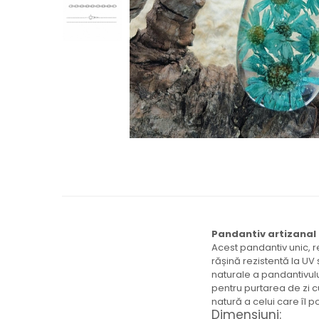
Brățară
Bijuterii copii
Colier / Pandantiv
Colier de prietenie
Brățară
Accesorii păr
Broșă
Bijuterii argint
Colier / Pandantiv
Cercei
Set bijuterii
Brățară
Bijuterii oțel
Pandantiv artizanal 
Colier / Pandantiv
Acest pandantiv unic, r
Cercei
rășină rezistentă la UV
naturale a pandantivului
Set bijuterii
pentru purtarea de zi c
Inel
natură a celui care îl p
Brățară de gleznă
Dimensiuni: