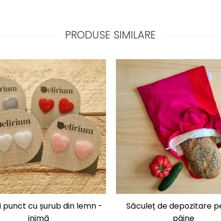
PRODUSE SIMILARE
 punct cu șurub din lemn -
Săculeț de depozitare p
inimă
pâine