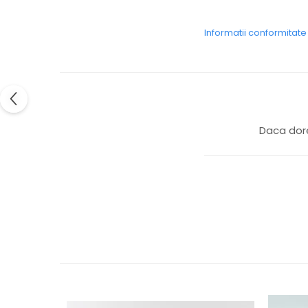
Colier / Pandantiv
Cercei
Informatii conformitat
Set bijuterii
Brățară
Bijuterii fără metal
Brățară
Bijuterii - Alte
Daca dore
Suport bijuterii
Semn de carte
Accesorii
Produse personalizate (mărturii)
Produse zero waste
Săculeț de depozitare pentru pâine
Ambalaj cu ceară de albine pentru
alimente
Șervețel ecologic pentru sandiș
Săculeț pentru ronțăieli
Dischete cosmetice