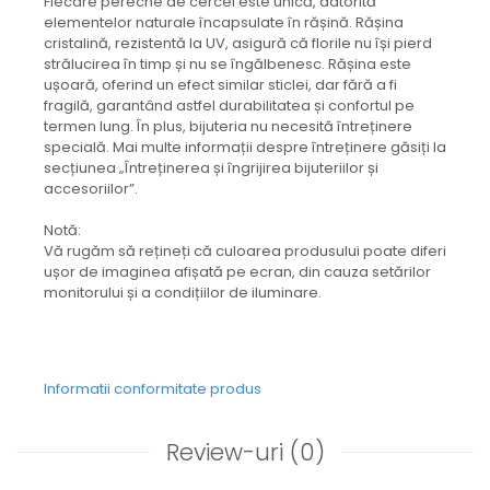
Fiecare pereche de cercei este unică, datorită
Capac textil pentru vase și farfurii
elementelor naturale încapsulate în rășină. Rășina
Prosop de bucătărie "NU-hârtie"
cristalină, rezistentă la UV, asigură că florile nu își pierd
strălucirea în timp și nu se îngălbenesc. Rășina este
Suport pentru tacâmuri de călătorie
ușoară, oferind un efect similar sticlei, dar fără a fi
Sac reutilizabil pentru fructe și
fragilă, garantând astfel durabilitatea și confortul pe
legume
termen lung. În plus, bijuteria nu necesită întreținere
Card cadou
specială. Mai multe informații despre întreținere găsiți la
secțiunea „Întreținerea și îngrijirea bijuteriilor și
Accesorii tricotate
accesoriilor”.
Decor Crăciun
Notă:
TOATE Bijuteriile și Accesoriile
Vă rugăm să rețineți că culoarea produsului poate diferi
TOATE Produsele Zero Waste
ușor de imaginea afișată pe ecran, din cauza setărilor
monitorului și a condițiilor de iluminare.
TOATE Produsele Personalizate
Informatii conformitate produs
Review-uri
(0)