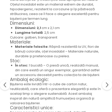
Colier / Pandantiv
Oțelul inoxidabil este un material extrem de durabil,
hipoalergenic, rezistent la coroziune și își păstrează
Cercei
strălucirea, ceea ce îl face o alegere excelentă pentru
Set bijuterii
bijuterii pe termen lung.
Brățară
Dimensiuni:
Dimensiuni: 2,1
cm x 2,1 cm
Bijuterii fără metal
Lungime totală
: 2,5 cm
Brățară
Culoare: galben, transparent
Materiale:
Bijuterii - Alte
Materiale folosite:
Rășină rezistentă la UV, flori de
Suport bijuterii
bănuți colorate, oțel inoxidabil – Materiale naturale,
Semn de carte
durabile și prietenoase cu pielea.
Stoc:
Accesorii
În stoc:
1 bucată – O piesă unică, realizată manual,
Produse personalizate (mărturii)
din care există un singur exemplar, garantând astfel
Produse zero waste
un accesoriu deosebit pentru colecția ta de bijuterii.
Ambalaj ecologic:
Săculeț de depozitare pentru pâine
Bijuteria este livrată într-o cutie de carton natur,
Ambalaj cu ceară de albine pentru
reutilizabilă, care oferă o prezentare elegantă și este în
alimente
același timp o alegere sustenabilă. Acest ambalaj
Șervețel ecologic pentru sandiș
inspirat din natură amplifică frumusețea organică și
valoarea bijuteriei.
Săculeț pentru ronțăieli
Caracteristici unice:
Dischete cosmetice