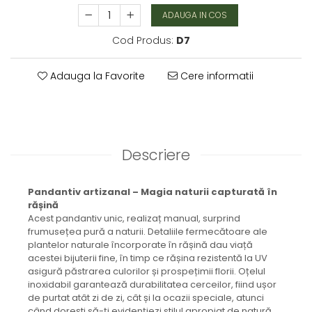
Brățară
ADAUGA IN COS
Bijuterii aliaj metalic
Cod Produs:
D7
Colier / Pandantiv
Cercei
Adauga la Favorite
Cere informatii
Brățară
Broșă
Mărgele / talisman
Accesorii păr
Bijuterii din Floarea de colț
Descriere
Colier / Pandantiv
Cercei
Pandantiv artizanal – Magia naturii capturată în
Suport bijuterii
rășină
Bijuterii cu cristale naturale
Acest pandantiv unic, realizaț manual, surprind
frumusețea pură a naturii. Detaliile fermecătoare ale
Colier / Pandantiv
plantelor naturale încorporate în rășină dau viață
Cercei
acestei bijuterii fine, în timp ce rășina rezistentă la UV
Brățară
asigură păstrarea culorilor și prospețimii florii. Oțelul
inoxidabil garantează durabilitatea cerceilor, fiind ușor
Set bijuterii
de purtat atât zi de zi, cât și la ocazii speciale, atunci
Bijuterii din lemn
când dorești să-ți evidențiezi stilul apropiat de natură.