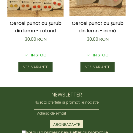
Cercei punct cu șurub
Cercei punct cu șurub
din lemn - rotund
din lemn - inimă
30,00 RON
30,00 RON
IN STOC
IN STOC
VEZI VARIANTE
VEZI VARIANTE
NEWSLETTER
Nu rata ofertele si promotiile noastre
Vreau sa primesc newsletter cu promotiile