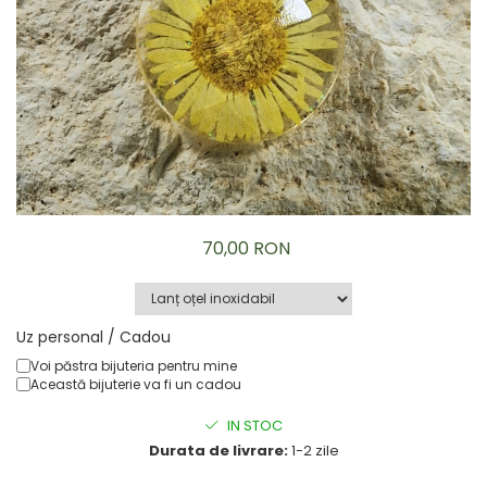
Brățară
Bijuterii copii
Colier / Pandantiv
Colier de prietenie
Brățară
Accesorii păr
Broșă
Bijuterii argint
Colier / Pandantiv
70,00 RON
Cercei
Set bijuterii
Brățară
Uz personal / Cadou
Bijuterii oțel
Voi păstra bijuteria pentru mine
Colier / Pandantiv
Această bijuterie va fi un cadou
Cercei
Set bijuterii
IN STOC
Inel
Durata de livrare:
1-2 zile
Brățară de gleznă