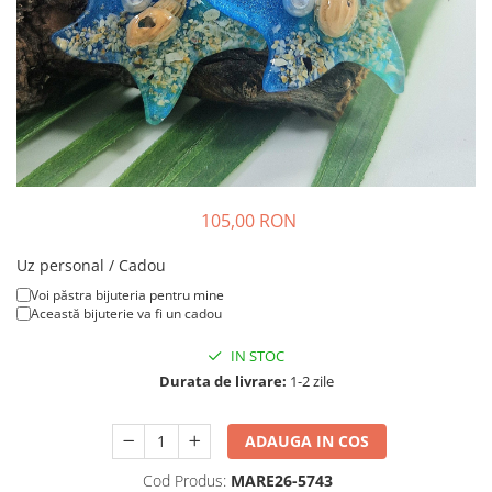
Colier / Pandantiv
Brățară
Bijuterii copii
Colier / Pandantiv
Colier de prietenie
Brățară
Accesorii păr
105,00 RON
Broșă
Bijuterii argint
Uz personal / Cadou
Colier / Pandantiv
Voi păstra bijuteria pentru mine
Această bijuterie va fi un cadou
Cercei
Set bijuterii
IN STOC
Brățară
Durata de livrare:
1-2 zile
Bijuterii oțel
Colier / Pandantiv
ADAUGA IN COS
Cercei
Cod Produs:
MARE26-5743