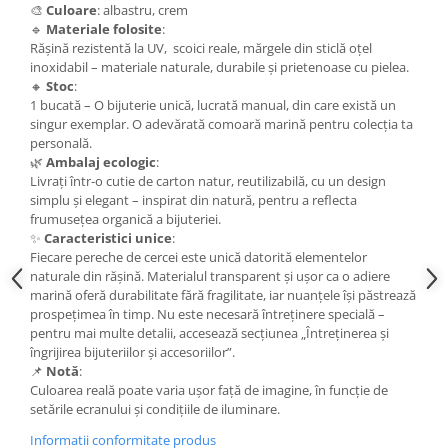
Cercei
🎨
Culoare
: albastru, crem
🔹
Materiale folosite
:
Brățară
Rășină rezistentă la UV, scoici reale, mărgele din sticlă oțel
Set bijuterii
inoxidabil – materiale naturale, durabile și prietenoase cu pielea.
🔸
Stoc
:
Bijuterii din lemn
1 bucată – O bijuterie unică, lucrată manual, din care există un
Colier / Pandantiv
singur exemplar. O adevărată comoară marină pentru colecția ta
personală.
Cercei
🌿
Ambalaj ecologic
:
Set bijuterii
Livrați într-o cutie de carton natur, reutilizabilă, cu un design
Brățară
simplu și elegant – inspirat din natură, pentru a reflecta
frumusețea organică a bijuteriei.
Bijuterii fără metal
✨
Caracteristici unice
:
Brățară
Fiecare pereche de cercei este unică datorită elementelor
naturale din rășină. Materialul transparent și ușor ca o adiere
Bijuterii - Alte
marină oferă durabilitate fără fragilitate, iar nuanțele își păstrează
Suport bijuterii
prospețimea în timp. Nu este necesară întreținere specială –
pentru mai multe detalii, accesează secțiunea „Întreținerea și
Semn de carte
îngrijirea bijuteriilor și accesoriilor”.
Accesorii
📌
Notă
:
Produse personalizate (mărturii)
Culoarea reală poate varia ușor față de imagine, în funcție de
setările ecranului și condițiile de iluminare.
Produse zero waste
Informatii conformitate produs