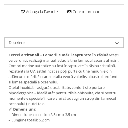
Set bijuterii
Inel
Adauga la Favorite
Cere informatii
Brățară de gleznă
Brățară
Bijuterii aliaj metalic
Colier / Pandantiv
Descriere
Cercei
Brățară
Cercei artizanali – Comoriile mării capturate în rășină
Acești
cercei unici, realizați manual, aduc la tine farmecul ascuns al mării.
Broșă
Comori marine autentice au fost încapsulate în rășina cristalină,
Mărgele / talisman
rezistentă la UV, astfel încât să poți purta cu tine minunile din
Accesorii păr
adâncurile mării. Fiecare detaliu evocă valurile, albastrul profund
și lumea specială a oceanului.
Bijuterii din Floarea de colț
Oțelul inoxidabil asigură durabilitate, confort și o purtare
Colier / Pandantiv
hipoalergenică – ideală atât pentru zilele obișnuite, cât și pentru
momentele speciale în care vrei să adaugi un strop din farmecul
Cercei
oceanului ținutei tale.
Suport bijuterii
📏
Dimensiuni
:
Bijuterii cu cristale naturale
– Dimensiunea cerceilor: 3,5 cm x 3,5 cm
– Lungime totală: 5,2 cm
Colier / Pandantiv