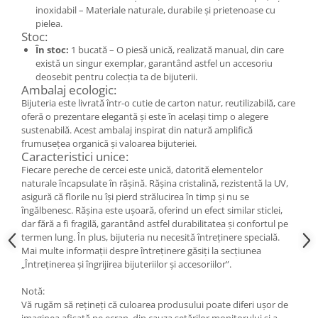
Cercei
inoxidabil – Materiale naturale, durabile și prietenoase cu
pielea.
Brățară
Stoc:
Set bijuterii
În stoc:
1 bucată – O piesă unică, realizată manual, din care
Bijuterii din lemn
există un singur exemplar, garantând astfel un accesoriu
deosebit pentru colecția ta de bijuterii.
Colier / Pandantiv
Ambalaj ecologic:
Cercei
Bijuteria este livrată într-o cutie de carton natur, reutilizabilă, care
oferă o prezentare elegantă și este în același timp o alegere
Set bijuterii
sustenabilă. Acest ambalaj inspirat din natură amplifică
Brățară
frumusețea organică și valoarea bijuteriei.
Caracteristici unice:
Bijuterii fără metal
Fiecare pereche de cercei este unică, datorită elementelor
Brățară
naturale încapsulate în rășină. Rășina cristalină, rezistentă la UV,
asigură că florile nu își pierd strălucirea în timp și nu se
Bijuterii - Alte
îngălbenesc. Rășina este ușoară, oferind un efect similar sticlei,
Suport bijuterii
dar fără a fi fragilă, garantând astfel durabilitatea și confortul pe
termen lung. În plus, bijuteria nu necesită întreținere specială.
Semn de carte
Mai multe informații despre întreținere găsiți la secțiunea
Accesorii
„Întreținerea și îngrijirea bijuteriilor și accesoriilor”.
Produse personalizate (mărturii)
Notă:
Produse zero waste
Vă rugăm să rețineți că culoarea produsului poate diferi ușor de