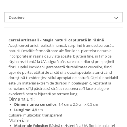
Set bijuterii
Inel
Brățară de gleznă
Descriere
Brățară
Bijuterii aliaj metalic
Colier / Pandantiv
Cercei artizanali – Magia naturii capturată în rășină
Acești cercei unici, realizați manual, surprind frumusețea pură a
Cercei
naturii. Detaliile fermecătoare ale floriilor si plantelor naturale
Brățară
încorporate în rășină dau viață acestei bijuterii fine, în timp ce
Broșă
rășina rezistentă la UV asigură păstrarea culorilor și prospețimii
florii. Oțelul inoxidabil garantează durabilitatea cerceilor, fiind
Mărgele / talisman
ușor de purtat atât zi de zi, cât și la ocazii speciale, atunci când
Accesorii păr
dorești să-ți evidențiezi stilul apropiat de natură. Oțelul inoxidabil
Bijuterii din Floarea de colț
este un material extrem de durabil, hipoalergenic, rezistent la
coroziune și își păstrează strălucirea, ceea ce îl face o alegere
Colier / Pandantiv
excelentă pentru bijuterii pe termen lung.
Dimensiuni:
Cercei
Dimensiunea cerceilor:
1,4 cm x 2,5 cm x 0,5 cm
Suport bijuterii
Lungime
: 4,8 cm
Bijuterii cu cristale naturale
Culoare: multicolor, transparent
Materiale:
Colier / Pandantiv
Materiale folosite:
Rășină rezistentă la UV, flori de pai, oțel