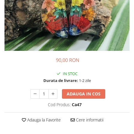
Colier / Pandantiv
Brățară
Bijuterii copii
Colier / Pandantiv
Colier de prietenie
Brățară
Accesorii păr
90,00 RON
Broșă
Bijuterii argint
IN STOC
Colier / Pandantiv
Durata de livrare:
1-2 zile
Cercei
Set bijuterii
ADAUGA IN COS
Brățară
Cod Produs:
Ca47
Bijuterii oțel
Colier / Pandantiv
Adauga la Favorite
Cere informatii
Cercei