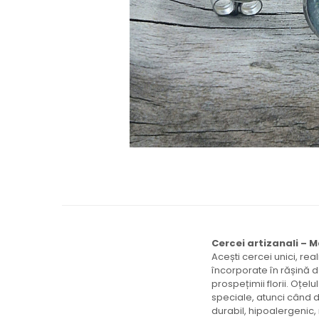
Brățară
Bijuterii copii
Colier / Pandantiv
Colier de prietenie
Brățară
Accesorii păr
Broșă
Bijuterii argint
Colier / Pandantiv
Cercei
Set bijuterii
Brățară
Bijuterii oțel
Colier / Pandantiv
Cercei artizanali – M
Acești cercei unici, rea
Cercei
încorporate în rășină da
Set bijuterii
prospețimii florii. Oțelu
Inel
speciale, atunci când do
durabil, hipoalergenic,
Brățară de gleznă