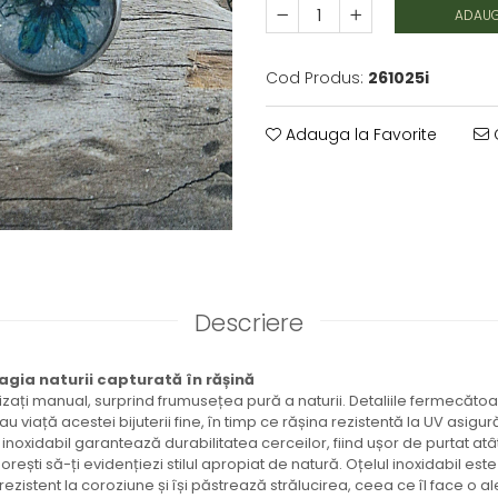
ADAUG
Cod Produs:
261025i
Adauga la Favorite
C
Descriere
agia naturii capturată în rășină
lizați manual, surprind frumusețea pură a naturii. Detaliile fermecătoar
u viață acestei bijuterii fine, în timp ce rășina rezistentă la UV asigur
l inoxidabil garantează durabilitatea cerceilor, fiind ușor de purtat atât z
rești să-ți evidențiezi stilul apropiat de natură. Oțelul inoxidabil es
 rezistent la coroziune și își păstrează strălucirea, ceea ce îl face o 