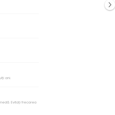
ți ani.
medă. Evitați frecarea