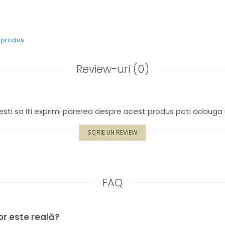
e produs
Review-uri
(0)
sti sa iti exprimi parerea despre acest produs poti adauga 
SCRIE UN REVIEW
FAQ
ior este reală?