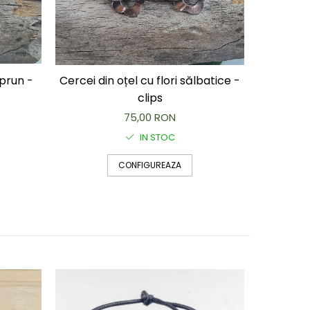
 prun -
Cercei din oțel cu flori sălbatice -
Cercei c
clips
75,00 RON
IN STOC
CONFIGUREAZA