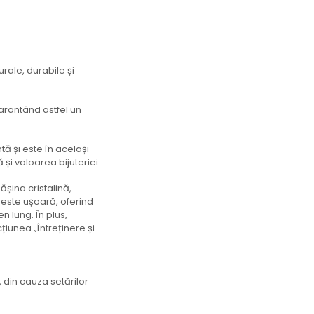
urale, durabile și
arantând astfel un
tă și este în același
și valoarea bijuteriei.
șina cristalină,
a este ușoară, oferind
en lung. În plus,
țiunea „Întreținere și
 din cauza setărilor