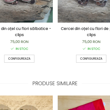
din oțel cu flori sălbatice -
Cercei din oțel cu flori de
clips
clips
75,00 RON
75,00 RON
IN STOC
IN STOC
CONFIGUREAZA
CONFIGUREAZA
PRODUSE SIMILARE