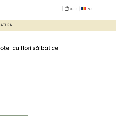
RO
0,00
NATURĂ
oțel cu flori sălbatice