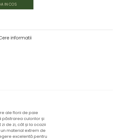
A IN COS
ere informatii
e ale florii de paie
ă păstrarea culorilor și
i de zi, cât și la ocazii
te un material extrem de
alegere excelentă pentru