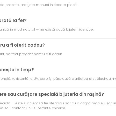
rale presate, aranjate manual în fiecare piesă.
arată la fel?
 unică în mod natural — nu există două bijuterii identice.
ru a fi oferit cadou?
t, perfect pregătit pentru a fi dăruit.
enește în timp?
nală, rezistentă la UV, care își păstrează claritatea și strălucirea mul
ere sau curățare specială bijuteria din rășină?
pecială — este suficient să fie ștearsă ușor cu o cârpă moale, ușor u
apă sau contactul cu substanțe chimice.