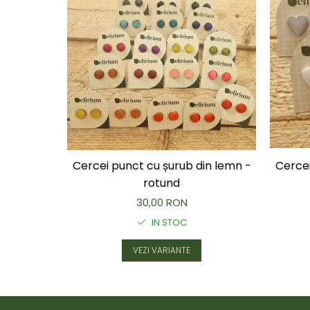
Cercei punct cu șurub din lemn -
Cercei
rotund
30,00 RON
IN STOC
VEZI VARIANTE