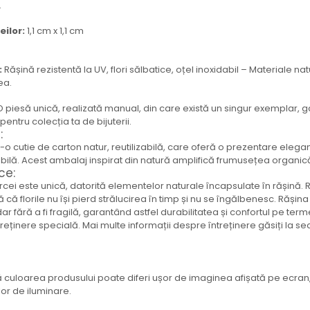
.
ilor:
1,1 cm x 1,1 cm
:
Rășină rezistentă la UV, flori sălbatice, oțel inoxidabil – Materiale nat
ea.
 piesă unică, realizată manual, din care există un singur exemplar, g
entru colecția ta de bijuterii.
:
ntr-o cutie de carton natur, reutilizabilă, care oferă o prezentare elegan
ilă. Acest ambalaj inspirat din natură amplifică frumusețea organică 
ce:
ei este unică, datorită elementelor naturale încapsulate în rășină. Ră
ă că florile nu își pierd strălucirea în timp și nu se îngălbenesc. Rășin
 dar fără a fi fragilă, garantând astfel durabilitatea și confortul pe term
treținere specială. Mai multe informații despre întreținere găsiți la sec
 culoarea produsului poate diferi ușor de imaginea afișată pe ecran,
ilor de iluminare.