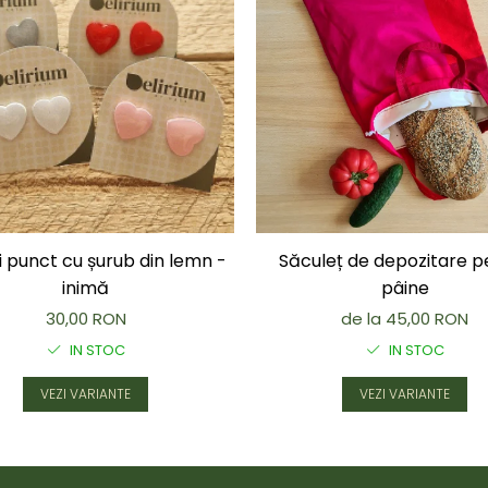
 punct cu șurub din lemn -
Săculeț de depozitare p
inimă
pâine
30,00 RON
de la 45,00 RON
IN STOC
IN STOC
VEZI VARIANTE
VEZI VARIANTE