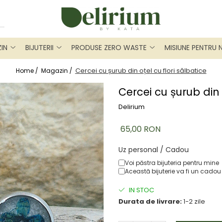
IN
BIJUTERII
PRODUSE ZERO WASTE
MISIUNE PENTRU 
Cercei cu șurub din oțel cu flori sălbatice
Home /
Magazin /
Cercei cu șurub din 
Delirium
65,00 RON
Uz personal / Cadou
Voi păstra bijuteria pentru mine
Această bijuterie va fi un cadou
IN STOC
Durata de livrare:
1-2 zile