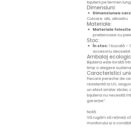
bijuterii pe termen lung
Brățară
Dimensiuni:
Bijuterii aliaj metalic
Dimensiunea cerce
Culoare: alb, albastru
Colier / Pandantiv
Materiale:
Cercei
Materiale folosite
Brățară
prietenoase cu piel
Stoc:
Broșă
În stoc:
1 bucată – O
Mărgele / talisman
accesoriu deosebit p
Accesorii păr
Ambalaj ecologic
Bijuterii din Floarea de colț
Bijuteria este livrată î
timp o alegere sustenab
Colier / Pandantiv
Caracteristici uni
Cercei
Fiecare pereche de cerc
Suport bijuterii
rezistentă la UV, asigur
un efect similar sticlei,
Bijuterii cu cristale naturale
bijuteria nu necesită în
Colier / Pandantiv
garanție”.
Cercei
Notă:
Brățară
Vă rugăm să rețineți că
Set bijuterii
monitorului și a condiți
Bijuterii din lemn