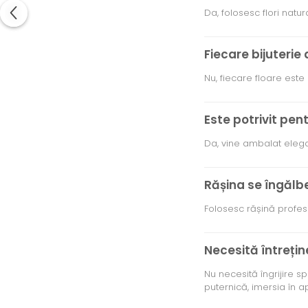
Capac textil pentru vase și farfurii
Da, folosesc flori natu
Prosop de bucătărie "NU-hârtie"
Suport pentru tacâmuri de călătorie
Fiecare bijuterie 
Sac reutilizabil pentru fructe și
legume
Nu, fiecare floare este
Card cadou
Accesorii tricotate
Este potrivit pent
Decor Crăciun
Da, vine ambalat elegan
TOATE Bijuteriile și Accesoriile
TOATE Produsele Zero Waste
Rășina se îngălb
TOATE Produsele Personalizate
Folosesc rășină profesio
Necesită întrețin
Nu necesită îngrijire s
puternică, imersia în 