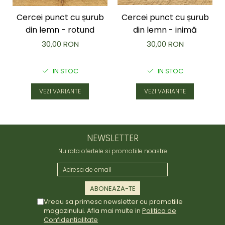
Cercei punct cu șurub
Cercei punct cu șurub
din lemn - rotund
din lemn - inimă
30,00 RON
30,00 RON
IN STOC
IN STOC
VEZI VARIANTE
VEZI VARIANTE
NEWSLETTER
Nu rata ofertele si promotiile noastre
Vreau sa primesc newsletter cu promotiile
magazinului. Afla mai multe in
Politica de
Confidentialitate