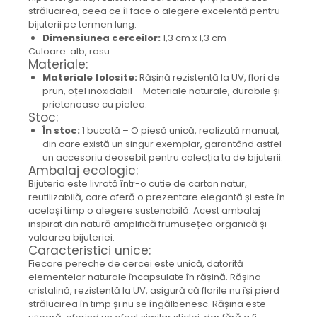
strălucirea, ceea ce îl face o alegere excelentă pentru
Colier / Pandantiv
bijuterii pe termen lung.
Cercei
Dimensiunea cerceilor:
1,3 cm x 1,3 cm
Set bijuterii
Culoare: alb, rosu
Materiale:
Brățară
Materiale folosite:
Rășină rezistentă la UV, flori de
Bijuterii fără metal
prun, oțel inoxidabil – Materiale naturale, durabile și
Brățară
prietenoase cu pielea.
Stoc:
Bijuterii - Alte
În stoc:
1 bucată – O piesă unică, realizată manual,
Suport bijuterii
din care există un singur exemplar, garantând astfel
Semn de carte
un accesoriu deosebit pentru colecția ta de bijuterii.
Ambalaj ecologic:
Accesorii
Bijuteria este livrată într-o cutie de carton natur,
Produse personalizate (mărturii)
reutilizabilă, care oferă o prezentare elegantă și este în
Produse zero waste
același timp o alegere sustenabilă. Acest ambalaj
inspirat din natură amplifică frumusețea organică și
Săculeț de depozitare pentru pâine
valoarea bijuteriei.
Ambalaj cu ceară de albine pentru
Caracteristici unice:
alimente
Fiecare pereche de cercei este unică, datorită
Șervețel ecologic pentru sandiș
elementelor naturale încapsulate în rășină. Rășina
cristalină, rezistentă la UV, asigură că florile nu își pierd
Săculeț pentru ronțăieli
strălucirea în timp și nu se îngălbenesc. Rășina este
Dischete cosmetice