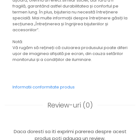
ușoară, oferind un efect similar sticlei, dar fără a fi
Capac textil pentru vase și farfurii
fragilă, garantând astfel durabilitatea și confortul pe
termen lung. În plus, bijuteria nu necesită întreținere
Prosop de bucătărie "NU-hârtie"
specială. Mai multe informații despre întreținere găsiți la
Suport pentru tacâmuri de călătorie
secțiunea „Întreținerea și îngrijirea bijuteriilor și
Sac reutilizabil pentru fructe și
accesoriilor”.
legume
Card cadou
Notă:
Vă rugăm să rețineți că culoarea produsului poate diferi
Accesorii tricotate
ușor de imaginea afișată pe ecran, din cauza setărilor
Decor Crăciun
monitorului și a condițiilor de iluminare.
TOATE Bijuteriile și Accesoriile
TOATE Produsele Zero Waste
TOATE Produsele Personalizate
Informatii conformitate produs
Review-uri
(0)
Daca doresti sa iti exprimi parerea despre acest
produs poti adauga un review.