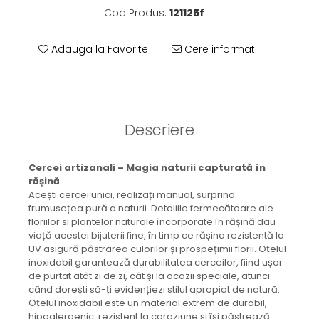
Brățară
Cod Produs:
121125f
Bijuterii aliaj metalic
Colier / Pandantiv
Adauga la Favorite
Cere informatii
Cercei
Brățară
Broșă
Mărgele / talisman
Descriere
Accesorii păr
Bijuterii din Floarea de colț
Cercei artizanali – Magia naturii capturată în
Colier / Pandantiv
rășină
Cercei
Acești cercei unici, realizați manual, surprind
Suport bijuterii
frumusețea pură a naturii. Detaliile fermecătoare ale
Bijuterii cu cristale naturale
floriilor si plantelor naturale încorporate în rășină dau
viață acestei bijuterii fine, în timp ce rășina rezistentă la
Colier / Pandantiv
UV asigură păstrarea culorilor și prospețimii florii. Oțelul
Cercei
inoxidabil garantează durabilitatea cerceilor, fiind ușor
de purtat atât zi de zi, cât și la ocazii speciale, atunci
Brățară
când dorești să-ți evidențiezi stilul apropiat de natură.
Set bijuterii
Oțelul inoxidabil este un material extrem de durabil,
Bijuterii din lemn
hipoalergenic, rezistent la coroziune și își păstrează