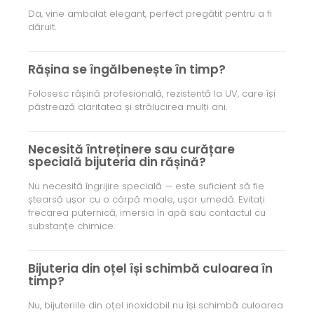
Da, vine ambalat elegant, perfect pregătit pentru a fi
dăruit.
Rășina se îngălbenește în timp?
Folosesc rășină profesională, rezistentă la UV, care își
păstrează claritatea și strălucirea mulți ani.
Necesită întreținere sau curățare
specială bijuteria din rășină?
Nu necesită îngrijire specială — este suficient să fie
ștearsă ușor cu o cârpă moale, ușor umedă. Evitați
frecarea puternică, imersia în apă sau contactul cu
substanțe chimice.
Bijuteria din oțel își schimbă culoarea în
timp?
Nu, bijuteriile din oțel inoxidabil nu își schimbă culoarea