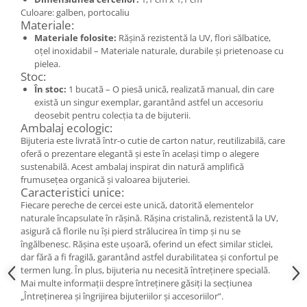
Cercei
Culoare: galben, portocaliu
Materiale:
Brățară
Materiale folosite:
Rășină rezistentă la UV, flori sălbatice,
Set bijuterii
oțel inoxidabil – Materiale naturale, durabile și prietenoase cu
Bijuterii din lemn
pielea.
Stoc:
Colier / Pandantiv
În stoc:
1 bucată – O piesă unică, realizată manual, din care
Cercei
există un singur exemplar, garantând astfel un accesoriu
deosebit pentru colecția ta de bijuterii.
Set bijuterii
Ambalaj ecologic:
Brățară
Bijuteria este livrată într-o cutie de carton natur, reutilizabilă, care
Bijuterii fără metal
oferă o prezentare elegantă și este în același timp o alegere
sustenabilă. Acest ambalaj inspirat din natură amplifică
Brățară
frumusețea organică și valoarea bijuteriei.
Caracteristici unice:
Bijuterii - Alte
Fiecare pereche de cercei este unică, datorită elementelor
Suport bijuterii
naturale încapsulate în rășină. Rășina cristalină, rezistentă la UV,
Semn de carte
asigură că florile nu își pierd strălucirea în timp și nu se
îngălbenesc. Rășina este ușoară, oferind un efect similar sticlei,
Accesorii
dar fără a fi fragilă, garantând astfel durabilitatea și confortul pe
Produse personalizate (mărturii)
termen lung. În plus, bijuteria nu necesită întreținere specială.
Mai multe informații despre întreținere găsiți la secțiunea
Produse zero waste
„Întreținerea și îngrijirea bijuteriilor și accesoriilor”.