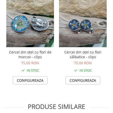
TOATE Produsele Personalizate
Cercei din oțel cu flori de
Cercei din oțel cu flori
morcov - clips
sălbatice - clips
75,00 RON
75,00 RON
IN STOC
IN STOC
CONFIGUREAZA
CONFIGUREAZA
PRODUSE SIMILARE