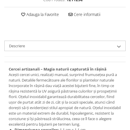
Set bijuterii
Inel
Adauga la Favorite
Cere informatii
Brățară de gleznă
Brățară
Bijuterii aliaj metalic
Colier / Pandantiv
Descriere
Cercei
Brățară
Broșă
Cercei artizanali – Magia naturii capturată în rășină
Mărgele / talisman
Acești cercei unici, realizați manual, surprind frumusețea pură a
Accesorii păr
naturii. Detaliile fermecătoare ale floriilor si plantelor naturale
Bijuterii din Floarea de colț
încorporate în rășină dau viață acestei bijuterii fine, în timp ce
rășina rezistentă la UV asigură păstrarea culorilor și prospețimii
Colier / Pandantiv
florii. Oțelul inoxidabil garantează durabilitatea cerceilor, fiind
Cercei
ușor de purtat atât zi de zi, cât și la ocazii speciale, atunci când
dorești să-ți evidențiezi stilul apropiat de natură. Oțelul inoxidabil
Suport bijuterii
este un material extrem de durabil, hipoalergenic, rezistent la
Bijuterii cu cristale naturale
coroziune și își păstrează strălucirea, ceea ce îl face o alegere
excelentă pentru bijuterii pe termen lung.
Colier / Pandantiv
Dimensiunea cerceilor:
1,1 cm x 1,1 cm