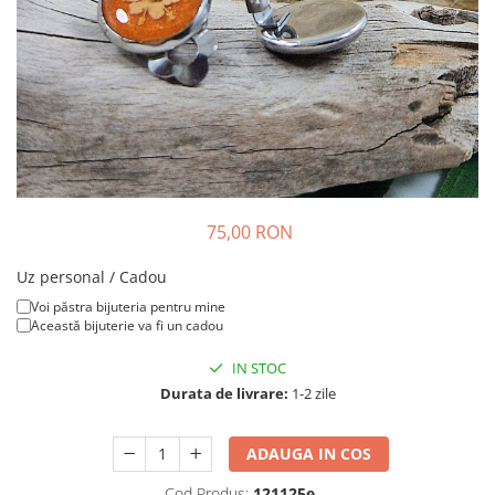
Colier / Pandantiv
Brățară
Bijuterii copii
Colier / Pandantiv
Colier de prietenie
Brățară
Accesorii păr
Broșă
75,00 RON
Bijuterii argint
Uz personal / Cadou
Colier / Pandantiv
Voi păstra bijuteria pentru mine
Cercei
Această bijuterie va fi un cadou
Set bijuterii
IN STOC
Brățară
Durata de livrare:
1-2 zile
Bijuterii oțel
Colier / Pandantiv
ADAUGA IN COS
Cercei
Cod Produs:
121125e