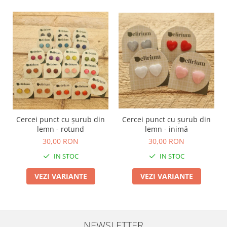
Cercei punct cu șurub din
Cercei punct cu șurub din
lemn - rotund
lemn - inimă
30,00 RON
30,00 RON
IN STOC
IN STOC
VEZI VARIANTE
VEZI VARIANTE
NEWSLETTER