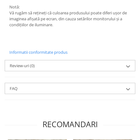
Săculeț de depozitare pentru pâine
Notă:
Ambalaj cu ceară de albine pentru
Vă rugăm să rețineți că culoarea produsului poate diferi ușor de
alimente
imaginea afișată pe ecran, din cauza setărilor monitorului și a
Șervețel ecologic pentru sandiș
condițiilor de iluminare.
Săculeț pentru ronțăieli
Dischete cosmetice
Capac textil pentru vase și farfurii
Informatii conformitate produs
Prosop de bucătărie "NU-hârtie"
Suport pentru tacâmuri de
Review-uri
(0)
călătorie
Sac reutilizabil pentru fructe și
legume
FAQ
Card cadou
Accesorii tricotate
Decor Crăciun
TOATE Bijuteriile și Accesoriile
RECOMANDARI
TOATE Produsele Zero Waste