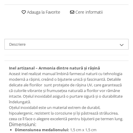
Set bijuterii
Inel
Adauga la Favorite
Cere informatii
Brățară de gleznă
Brățară
Bijuterii aliaj metalic
Colier / Pandantiv
Descriere
Cercei
Brățară
Broșă
Inel artizanal – Armonia dintre natură și rășină
Mărgele / talisman
Aceast inel realizat manual îmbină farmecul naturii cu tehnologia
Accesorii păr
modernă a rășinii, creând o bijuterie unică și fascinantă. Detaliile
delicate ale floriilor sunt protejate de rășina UV, care garantează
Bijuterii din Floarea de colț
că culorile vibrante și frumusețea naturală a florilor vor rămâne
Colier / Pandantiv
intacte. Oțelul inoxidabil asigură o purtare sigură și o durabilitate
îndelungată.
Cercei
Oțelul inoxidabil este un material extrem de durabil,
Suport bijuterii
hipoalergenic, rezistent la coroziune și își păstrează strălucirea,
Bijuterii cu cristale naturale
ceea ce îl face o alegere excelentă pentru bijuterii pe termen lung.
Dimensiuni:
Colier / Pandantiv
Dimensiunea medalionului:
1,5 cm x 1,5 cm