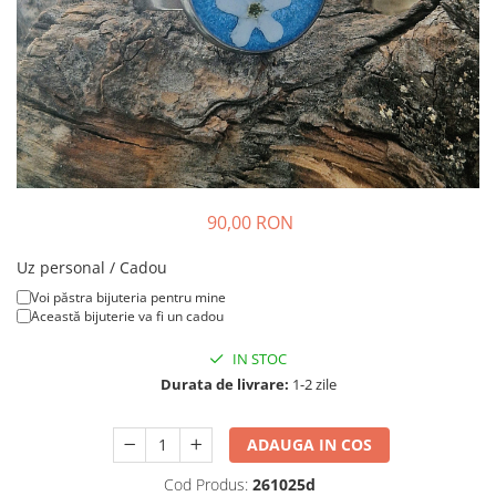
Colier / Pandantiv
Brățară
Bijuterii copii
Colier / Pandantiv
Colier de prietenie
Brățară
Accesorii păr
90,00 RON
Broșă
Bijuterii argint
Uz personal / Cadou
Colier / Pandantiv
Voi păstra bijuteria pentru mine
Această bijuterie va fi un cadou
Cercei
Set bijuterii
IN STOC
Brățară
Durata de livrare:
1-2 zile
Bijuterii oțel
Colier / Pandantiv
ADAUGA IN COS
Cercei
Cod Produs:
261025d