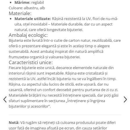
Mărime:
reglabil
Cercei
Culoare: albastru, alb
Brățară
Materiale:
Set bijuterii
Materiale utilizate:
Rășină rezistentă la UV, flori de nu-mă-
uita, oțel inoxidabil – Materiale durabile, dar cu un aspect
Bijuterii din lemn
natural, care oferă longevitate bijuteriei.
Colier / Pandantiv
Ambalaj ecologic:
Bijuteria este livrată într-o cutie de carton natur, reutilizabilă, care
Cercei
oferă o prezentare elegantă și este în același timp o alegere
Set bijuterii
sustenabilă. Acest ambalaj inspirat din natură amplifică
Brățară
frumusețea organică și valoarea bijuteriei.
Caracteristici unice:
Bijuterii fără metal
Fiecare bijuterie este unică, deoarece elementele naturale din
interiorul rășinii sunt irepetabile. Rășina este cristalizată și
Brățară
rezistentă la UV, astfel încât bijuteria nu se va îngălbeni în timp.
Bijuterii - Alte
Rășina, cu aspectul său lucios de sticlă, este ușoară, dar nu
casantă, oferind un confort deosebit pentru purtarea de zi cu zi.
Suport bijuterii
Materialele brățării nu necesită întreținere specială, dar poți găsi
Semn de carte
sfaturi suplimentare în secțiunea „Întreținere și îngrijirea
Accesorii
bijuteriilor și acesoriilor”.
Produse personalizate (mărturii)
Produse zero waste
Notă:
Vă rugăm să rețineți că culoarea produsului poate diferi
ușor față de imaginea afișată pe ecran, din cauza setărilor