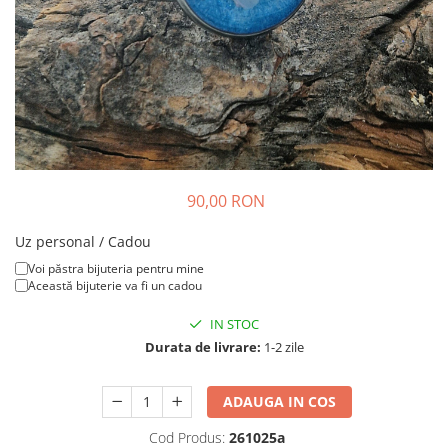
Colier / Pandantiv
Brățară
Bijuterii copii
Colier / Pandantiv
Colier de prietenie
Brățară
Accesorii păr
90,00 RON
Broșă
Bijuterii argint
Uz personal / Cadou
Colier / Pandantiv
Voi păstra bijuteria pentru mine
Această bijuterie va fi un cadou
Cercei
Set bijuterii
IN STOC
Brățară
Durata de livrare:
1-2 zile
Bijuterii oțel
Colier / Pandantiv
ADAUGA IN COS
Cercei
Cod Produs:
261025a