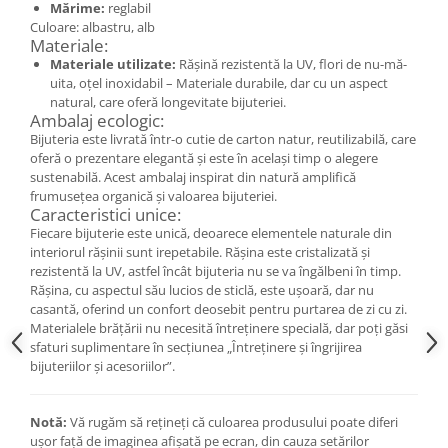
Mărime:
reglabil
Cercei
Culoare: albastru, alb
Brățară
Materiale:
Set bijuterii
Materiale utilizate:
Rășină rezistentă la UV, flori de nu-mă-
uita, oțel inoxidabil – Materiale durabile, dar cu un aspect
Bijuterii din lemn
natural, care oferă longevitate bijuteriei.
Colier / Pandantiv
Ambalaj ecologic:
Bijuteria este livrată într-o cutie de carton natur, reutilizabilă, care
Cercei
oferă o prezentare elegantă și este în același timp o alegere
Set bijuterii
sustenabilă. Acest ambalaj inspirat din natură amplifică
Brățară
frumusețea organică și valoarea bijuteriei.
Caracteristici unice:
Bijuterii fără metal
Fiecare bijuterie este unică, deoarece elementele naturale din
interiorul rășinii sunt irepetabile. Rășina este cristalizată și
Brățară
rezistentă la UV, astfel încât bijuteria nu se va îngălbeni în timp.
Bijuterii - Alte
Rășina, cu aspectul său lucios de sticlă, este ușoară, dar nu
casantă, oferind un confort deosebit pentru purtarea de zi cu zi.
Suport bijuterii
Materialele brățării nu necesită întreținere specială, dar poți găsi
Semn de carte
sfaturi suplimentare în secțiunea „Întreținere și îngrijirea
Accesorii
bijuteriilor și acesoriilor”.
Produse personalizate (mărturii)
Produse zero waste
Notă:
Vă rugăm să rețineți că culoarea produsului poate diferi
ușor față de imaginea afișată pe ecran, din cauza setărilor