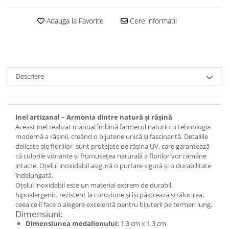
Set bijuterii
Inel
Adauga la Favorite
Cere informatii
Brățară de gleznă
Brățară
Bijuterii aliaj metalic
Colier / Pandantiv
Descriere
Cercei
Brățară
Broșă
Inel artizanal – Armonia dintre natură și rășină
Mărgele / talisman
Aceast inel realizat manual îmbină farmecul naturii cu tehnologia
Accesorii păr
modernă a rășinii, creând o bijuterie unică și fascinantă. Detaliile
delicate ale floriilor sunt protejate de rășina UV, care garantează
Bijuterii din Floarea de colț
că culorile vibrante și frumusețea naturală a florilor vor rămâne
Colier / Pandantiv
intacte. Oțelul inoxidabil asigură o purtare sigură și o durabilitate
îndelungată.
Cercei
Oțelul inoxidabil este un material extrem de durabil,
Suport bijuterii
hipoalergenic, rezistent la coroziune și își păstrează strălucirea,
Bijuterii cu cristale naturale
ceea ce îl face o alegere excelentă pentru bijuterii pe termen lung.
Dimensiuni:
Colier / Pandantiv
Dimensiunea medalionului:
1,3 cm x 1,3 cm