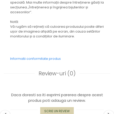
specială. Mai multe informații despre întreținere găsiți la
Capac textil pentru vase și farfurii
secțiunea „Întreținerea și îngrijirea bijuteriilor și
Prosop de bucătărie "NU-hârtie"
accesoriilor”.
Suport pentru tacâmuri de călătorie
Notă:
Sac reutilizabil pentru fructe și
Vă rugăm să rețineți că culoarea produsului poate diferi
legume
ușor de imaginea afișată pe ecran, din cauza setărilor
Card cadou
monitorului și a condițiilor de iluminare.
Accesorii tricotate
Decor Crăciun
TOATE Bijuteriile și Accesoriile
Informatii conformitate produs
TOATE Produsele Zero Waste
TOATE Produsele Personalizate
Review-uri
(0)
Daca doresti sa iti exprimi parerea despre acest
produs poti adauga un review.
SCRIE UN REVIEW