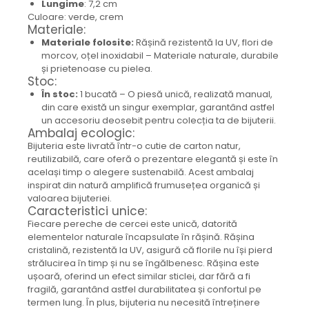
Lungime
: 7,2 cm
Colier / Pandantiv
Culoare: verde, crem
Materiale:
Cercei
Materiale folosite:
Rășină rezistentă la UV, flori de
Set bijuterii
morcov, oțel inoxidabil – Materiale naturale, durabile
Brățară
și prietenoase cu pielea.
Bijuterii fără metal
Stoc:
În stoc:
1 bucată – O piesă unică, realizată manual,
Brățară
din care există un singur exemplar, garantând astfel
Bijuterii - Alte
un accesoriu deosebit pentru colecția ta de bijuterii.
Ambalaj ecologic:
Suport bijuterii
Bijuteria este livrată într-o cutie de carton natur,
Semn de carte
reutilizabilă, care oferă o prezentare elegantă și este în
Accesorii
același timp o alegere sustenabilă. Acest ambalaj
Produse personalizate (mărturii)
inspirat din natură amplifică frumusețea organică și
valoarea bijuteriei.
Produse zero waste
Caracteristici unice:
Fiecare pereche de cercei este unică, datorită
Săculeț de depozitare pentru pâine
elementelor naturale încapsulate în rășină. Rășina
Ambalaj cu ceară de albine pentru
cristalină, rezistentă la UV, asigură că florile nu își pierd
alimente
strălucirea în timp și nu se îngălbenesc. Rășina este
Șervețel ecologic pentru sandiș
ușoară, oferind un efect similar sticlei, dar fără a fi
Săculeț pentru ronțăieli
fragilă, garantând astfel durabilitatea și confortul pe
termen lung. În plus, bijuteria nu necesită întreținere
Dischete cosmetice