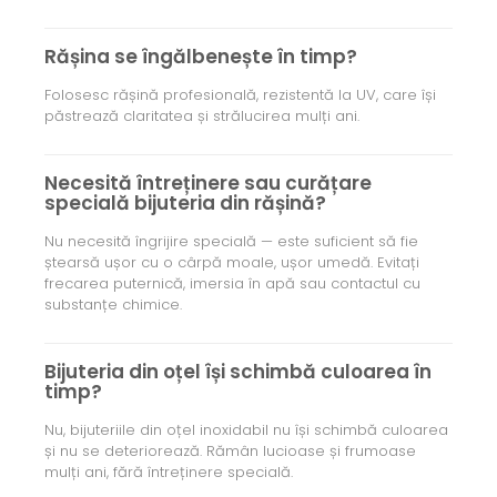
Rășina se îngălbenește în timp?
Folosesc rășină profesională, rezistentă la UV, care își
păstrează claritatea și strălucirea mulți ani.
Necesită întreținere sau curățare
specială bijuteria din rășină?
Nu necesită îngrijire specială — este suficient să fie
ștearsă ușor cu o cârpă moale, ușor umedă. Evitați
frecarea puternică, imersia în apă sau contactul cu
substanțe chimice.
Bijuteria din oțel își schimbă culoarea în
timp?
Nu, bijuteriile din oțel inoxidabil nu își schimbă culoarea
și nu se deteriorează. Rămân lucioase și frumoase
mulți ani, fără întreținere specială.