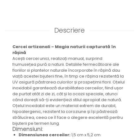
Brățară
Bijuterii aliaj metalic
Colier / Pandantiv
Cercei
Descriere
Brățară
Broșă
Cercei artizanali – Magia naturii capturată în
Mărgele / talisman
rășină
Accesorii păr
Acești cercei unici, realizați manual, surprind
frumusețea pură a naturii. Detaliile fermecătoare ale
Bijuterii din Floarea de colț
floriilor si plantelor naturale încorporate în rășină dau
Colier / Pandantiv
viață acestei bijuterii fine, în timp ce rășina rezistentă la
Cercei
UV asigură păstrarea culorilor și prospețimii florii. Oțelul
inoxidabil garantează durabilitatea cerceilor, fiind ușor
Suport bijuterii
de purtat atât zi de zi, cât și la ocazii speciale, atunci
Bijuterii cu cristale naturale
când dorești să-ți evidențiezi stilul apropiat de natură.
Colier / Pandantiv
Oțelul inoxidabil este un material extrem de durabil,
hipoalergenic, rezistent la coroziune și își păstrează
Cercei
strălucirea, ceea ce îl face o alegere excelentă pentru
Brățară
bijuterii pe termen lung.
Set bijuterii
Dimensiuni:
Dimensiunea cerceilor:
1,5 cm x 5,2 cm
Bijuterii din lemn