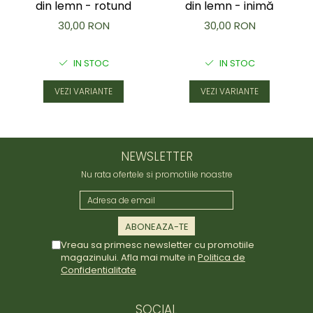
din lemn - rotund
din lemn - inimă
30,00 RON
30,00 RON
IN STOC
IN STOC
VEZI VARIANTE
VEZI VARIANTE
NEWSLETTER
Nu rata ofertele si promotiile noastre
Vreau sa primesc newsletter cu promotiile
magazinului. Afla mai multe in
Politica de
Confidentialitate
SOCIAL