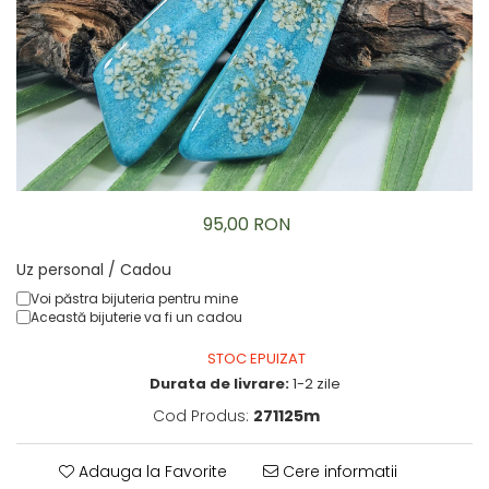
Brățară
Bijuterii copii
Colier / Pandantiv
Colier de prietenie
Brățară
Accesorii păr
Broșă
Bijuterii argint
95,00 RON
Colier / Pandantiv
Cercei
Uz personal / Cadou
Set bijuterii
Voi păstra bijuteria pentru mine
Brățară
Această bijuterie va fi un cadou
Bijuterii oțel
STOC EPUIZAT
Colier / Pandantiv
Durata de livrare:
1-2 zile
Cercei
Cod Produs:
271125m
Set bijuterii
Inel
Adauga la Favorite
Cere informatii
Brățară de gleznă