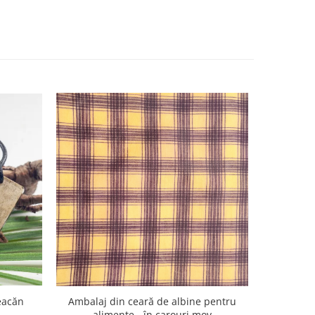
Ambalaj din ceară de albine pentru
eacăn
Șervețel e
alimente - în carouri mov