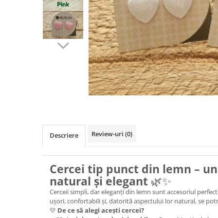
Colier / Pandantiv
Brățară
Bijuterii copii
Colier / Pandantiv
Colier de prietenie
Brățară
Accesorii păr
Broșă
Bijuterii argint
Colier / Pandantiv
Review-uri
(0)
Descriere
Cercei
Set bijuterii
Brățară
Cercei tip punct din lemn – un
Bijuterii oțel
natural și elegant
🌿✨
Cerceii simpli, dar eleganți din lemn sunt accesoriul perfect
Colier / Pandantiv
ușori, confortabili și, datorită aspectului lor natural, se po
Cercei
💛
De ce să alegi acești cercei?