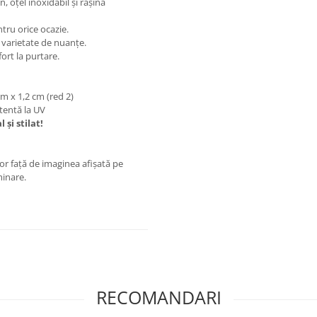
 oțel inoxidabil și rășină
tru orice ocazie.
o varietate de nuanțe.
ort la purtare.
 cm x 1,2 cm (red 2)
stentă la UV
și stilat!
or față de imaginea afișată pe
minare.
RECOMANDARI