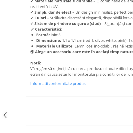
Set bijuterii
✔
Materiale naturale și durabile
– O combinație de lemn,
rezistentă la UV.
Inel
✔
Simpli, dar de efect
– Un design minimalist, perfect pen
Brățară de gleznă
✔
Culori
– Strălucire discretă și elegantă, disponibilă într-
Brățară
✔
Sistem de prindere cu șurub (stud)
– Siguranță și conf
📏
Caracteristici:
Bijuterii aliaj metalic
Formă:
inimă
Colier / Pandantiv
Dimensiune:
1,1 x 1,1 cm (red 1, silver, white, pink), 1
Materiale utilizate:
Lemn, oțel inoxidabil, rășină rezi
Cercei
🌍
Alege un accesoriu care este în același timp natural 
Brățară
Notă:
Broșă
Vă rugăm să rețineți că culoarea produsului poate diferi uș
Mărgele / talisman
ecran din cauza setărilor monitorului și a condițiilor de ilu
Accesorii păr
Informatii conformitate produs
Bijuterii din Floarea de colț
Colier / Pandantiv
Cercei
Suport bijuterii
Bijuterii cu cristale naturale
Colier / Pandantiv