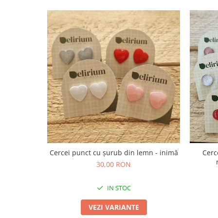
Cercei
Brățară
Set bijuterii
Bijuterii din lemn
Colier / Pandantiv
Cercei
Set bijuterii
Brățară
Bijuterii fără metal
Brățară
Bijuterii - Alte
Suport bijuterii
Cercei punct cu șurub din lemn - inimă
Cerc
Semn de carte
30,00 RON
Accesorii
IN STOC
Produse personalizate (mărturii)
Produse zero waste
VEZI VARIANTE