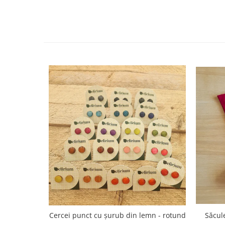
Săculeț de depozitare pentru pâine
Ambalaj cu ceară de albine pentru
alimente
Șervețel ecologic pentru sandiș
Săculeț pentru ronțăieli
Dischete cosmetice
Capac textil pentru vase și farfurii
Prosop de bucătărie "NU-hârtie"
Suport pentru tacâmuri de
călătorie
Sac reutilizabil pentru fructe și
legume
Card cadou
Accesorii tricotate
Decor Crăciun
TOATE Bijuteriile și Accesoriile
TOATE Produsele Zero Waste
Cercei punct cu șurub din lemn - rotund
Săcul