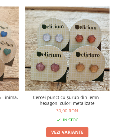
 - inimă,
Cercei punct cu șurub din lemn -
hexagon, culori metalizate
30,00 RON
IN STOC
VEZI VARIANTE