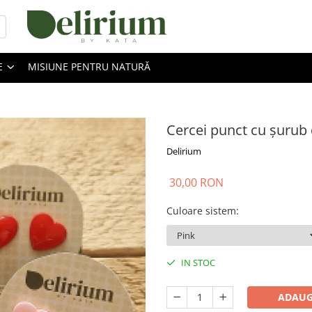
E
MISIUNE PENTRU NATURĂ
Cercei punct cu șurub 
Delirium
30,00 RON
Culoare sistem
:
IN STOC
ADAUG