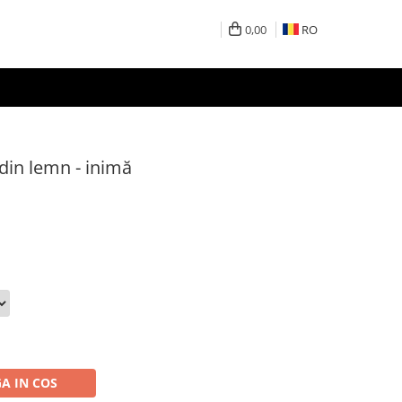
0,00
RO
din lemn - inimă
A IN COS