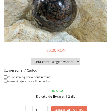
Colier / Pandantiv
Brățară
Bijuterii copii
Colier / Pandantiv
Colier de prietenie
Brățară
Accesorii păr
85,00 RON
Broșă
Bijuterii argint
Colier / Pandantiv
Uz personal / Cadou
Cercei
Voi păstra bijuteria pentru mine
Set bijuterii
Această bijuterie va fi un cadou
Brățară
Bijuterii oțel
IN STOC
Durata de livrare:
1-2 zile
Colier / Pandantiv
Cercei
ADAUGA IN COS