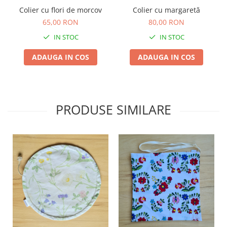
TOATE Produsele Personalizate
Colier cu flori de morcov
Colier cu margaretă
65,00 RON
80,00 RON
IN STOC
IN STOC
ADAUGA IN COS
ADAUGA IN COS
PRODUSE SIMILARE