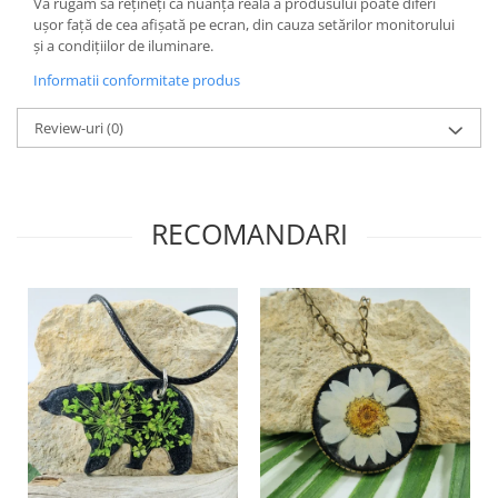
Săculeț de depozitare pentru pâine
Vă rugăm să rețineți că nuanța reală a produsului poate diferi
ușor față de cea afișată pe ecran, din cauza setărilor monitorului
Ambalaj cu ceară de albine pentru
și a condițiilor de iluminare.
alimente
Informatii conformitate produs
Șervețel ecologic pentru sandiș
Săculeț pentru ronțăieli
Review-uri
(0)
Dischete cosmetice
Capac textil pentru vase și farfurii
Prosop de bucătărie "NU-hârtie"
RECOMANDARI
Suport pentru tacâmuri de
călătorie
Sac reutilizabil pentru fructe și
legume
Card cadou
Accesorii tricotate
Decor Crăciun
TOATE Bijuteriile și Accesoriile
TOATE Produsele Zero Waste