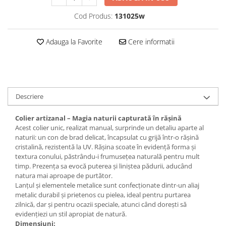
Set bijuterii
Inel
Cod Produs:
131025w
Brățară de gleznă
Brățară
Adauga la Favorite
Cere informatii
Bijuterii aliaj metalic
Colier / Pandantiv
Cercei
Brățară
Descriere
Broșă
Colier artizanal – Magia naturii capturată în rășină
Mărgele / talisman
Acest colier unic, realizat manual, surprinde un detaliu aparte al
Accesorii păr
naturii: un con de brad delicat, încapsulat cu grijă într-o rășină
cristalină, rezistentă la UV. Rășina scoate în evidență forma și
Bijuterii din Floarea de colț
textura conului, păstrându-i frumusețea naturală pentru mult
Colier / Pandantiv
timp. Prezența sa evocă puterea și liniștea pădurii, aducând
natura mai aproape de purtător.
Cercei
Lanțul și elementele metalice sunt confecționate dintr-un aliaj
Suport bijuterii
metalic durabil și prietenos cu pielea, ideal pentru purtarea
Bijuterii cu cristale naturale
zilnică, dar și pentru ocazii speciale, atunci când dorești să
evidențiezi un stil apropiat de natură.
Colier / Pandantiv
Dimensiuni: