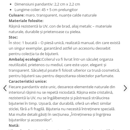
Cercei
Dimensiuni pandantiv: 2,2 cm x 2,2 cm
Lungime colier: 45 + 5 cm prelungitor
Brățară
Culoare:
maro, transparent, nuanțe calde naturale
Set bijuterii
Materiale folosite:
Bijuterii din lemn
Rășină rezistentă la UV, con de brad, aliaj metalic – materiale
naturale, durabile și prietenoase cu pielea.
Colier / Pandantiv
Stoc:
Cercei
În stoc: 1 bucată – O piesă unică, realizată manual, din care există
un singur exemplar, garantând astfel un accesoriu deosebit
Set bijuterii
pentru colecția ta de bijuterii.
Brățară
Ambalaj ecologic:
Colierul va fi livrat într-un săculeț organza
Bijuterii fără metal
reutilizabil, prietenos cu mediul, care este ușor, elegant și
transparent. Săculețul poate fi folosit ulterior ca trusă cosmetică,
Brățară
pentru bijuterii sau pentru depozitarea obiectelor parfumate.
Bijuterii - Alte
Caracteristici unice:
Fiecare pandantiv este unic, deoarece elementele naturale din
Suport bijuterii
interiorul rășinii nu se repetă niciodată. Rășina este cristalină,
Semn de carte
rezistentă la UV, nu se îngălbenește și păstrează strălucirea
bijuteriei în timp. Ușoară, dar durabilă, oferă un efect similar
Accesorii
sticlei, fără a fi fragilă. Bijuteria nu necesită întreținere specială.
Produse personalizate (mărturii)
Mai multe detalii găsiți în secțiunea „Întreținerea și îngrijirea
bijuteriilor și accesoriilor”.
Produse zero waste
Notă: