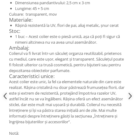
Cercei
Dimensiunea pandantivului: 2,5 cm x 3 cm
Lungime: 45 + 5 cm
Brățară
Culoare: transparent, mov
Set bijuterii
Materiale:
Rășină rezistentă la UV, flori de pai, aliaj metalic, șnur cerat
Bijuterii din lemn
Stoc:
Colier / Pandantiv
1 buc – Acest colier este o piesă unică, așa că poți fi sigur că
nimeni altcineva nu va avea unul asemănător.
Cercei
Ambalaj:
Set bijuterii
Colierul va fi livrat într-un săculeț organza reutilizabil, prietenos
Brățară
cu mediul, care este ușor, elegant și transparent. Săculețul poate
fi folosit ulterior ca trusă cosmetică, pentru bijuterii sau pentru
Bijuterii fără metal
depozitarea obiectelor parfumate.
Caracteristici unice:
Brățară
Acest colier este unic, la fel ca elementele naturale din care este
Bijuterii - Alte
realizat. Rășina cristalină nu doar păstrează frumusețea florii, dar
este și extrem de rezistentă, protejând împotriva razelor UV,
Suport bijuterii
astfel încât nu se va îngălbeni. Rășina oferă un efect asemănător
Semn de carte
sticlei, dar este mult mai ușoară și durabilă. Colierul nu necesită
Accesorii
întreținere și își va păstra starea inițială ani de zile. Mai multe
informații despre întreținere găsiți la secțiunea „Întreținere și
Produse personalizate (mărturii)
îngrijirea bijuteriilor și accesoriilor”.
Produse zero waste
Notă: