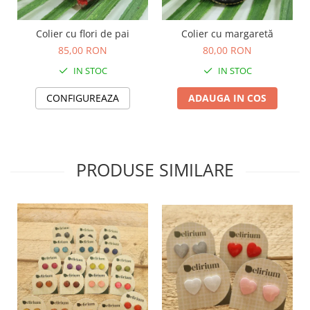
TOATE Produsele Personalizate
Colier cu flori de pai
Colier cu margaretă
85,00 RON
80,00 RON
IN STOC
IN STOC
CONFIGUREAZA
ADAUGA IN COS
PRODUSE SIMILARE