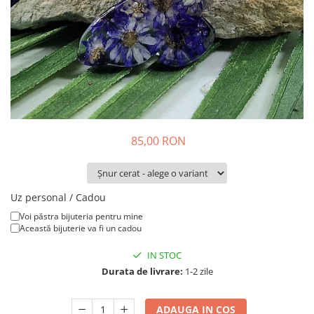
Colier / Pandantiv
Brățară
Bijuterii copii
Colier / Pandantiv
Colier de prietenie
Brățară
Accesorii păr
85,00 RON
Broșă
Bijuterii argint
Colier / Pandantiv
Uz personal / Cadou
Cercei
Voi păstra bijuteria pentru mine
Set bijuterii
Această bijuterie va fi un cadou
Brățară
IN STOC
Bijuterii oțel
Durata de livrare:
1-2 zile
Colier / Pandantiv
Cercei
ADAUGA IN COS