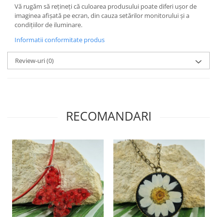
Săculeț de depozitare pentru pâine
Vă rugăm să rețineți că culoarea produsului poate diferi ușor de
Ambalaj cu ceară de albine pentru
imaginea afișată pe ecran, din cauza setărilor monitorului și a
alimente
condițiilor de iluminare.
Șervețel ecologic pentru sandiș
Informatii conformitate produs
Săculeț pentru ronțăieli
Review-uri
(0)
Dischete cosmetice
Capac textil pentru vase și farfurii
Prosop de bucătărie "NU-hârtie"
Suport pentru tacâmuri de
călătorie
RECOMANDARI
Sac reutilizabil pentru fructe și
legume
Card cadou
Accesorii tricotate
Decor Crăciun
TOATE Bijuteriile și Accesoriile
TOATE Produsele Zero Waste