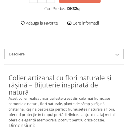
Set bijuterii
Inel
Cod Produs:
DK32q
Brățară de gleznă
Brățară
Adauga la Favorite
Cere informatii
Bijuterii aliaj metalic
Colier / Pandantiv
Cercei
Brățară
Descriere
Broșă
Mărgele / talisman
Accesorii păr
Colier artizanal cu flori naturale și
rășină – Bijuterie inspirată de
Bijuterii din Floarea de colț
natură
Colier / Pandantiv
Acest colier realizat manual este creat din cele mai frumoase
Cercei
comori ale naturii, flori naturale, plante de câmp și rășină
Suport bijuterii
cristalină. Rășina păstrează perfect frumusețea naturală a florii,
Bijuterii cu cristale naturale
oferind protecție în timpul purtării zilnice. Lanțul din aliaj metalic
oferă o eleganță atemporală, potrivit pentru orice ocazie.
Colier / Pandantiv
Dimensiuni: