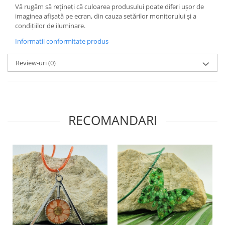
Săculeț de depozitare pentru pâine
Vă rugăm să rețineți că culoarea produsului poate diferi ușor de
Ambalaj cu ceară de albine pentru
imaginea afișată pe ecran, din cauza setărilor monitorului și a
alimente
condițiilor de iluminare.
Șervețel ecologic pentru sandiș
Informatii conformitate produs
Săculeț pentru ronțăieli
Review-uri
(0)
Dischete cosmetice
Capac textil pentru vase și farfurii
Prosop de bucătărie "NU-hârtie"
Suport pentru tacâmuri de
călătorie
RECOMANDARI
Sac reutilizabil pentru fructe și
legume
Card cadou
Accesorii tricotate
Decor Crăciun
TOATE Bijuteriile și Accesoriile
TOATE Produsele Zero Waste