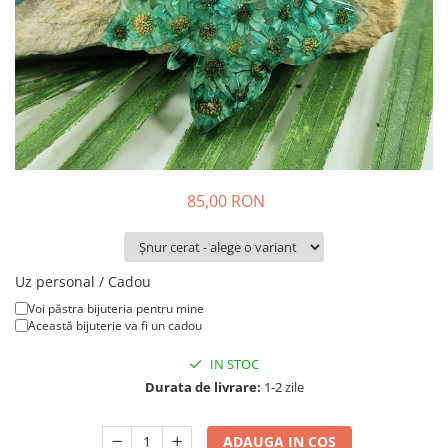
Colier / Pandantiv
Brățară
Bijuterii copii
Colier / Pandantiv
Colier de prietenie
Brățară
Accesorii păr
85,00 RON
Broșă
Bijuterii argint
Colier / Pandantiv
Uz personal / Cadou
Cercei
Voi păstra bijuteria pentru mine
Set bijuterii
Această bijuterie va fi un cadou
Brățară
IN STOC
Bijuterii oțel
Durata de livrare:
1-2 zile
Colier / Pandantiv
Cercei
ADAUGA IN COS