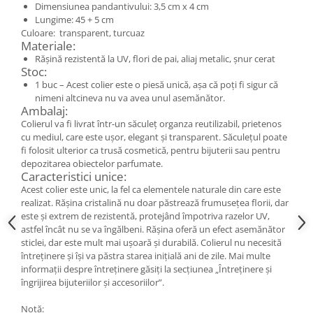
Cercei
Dimensiunea pandantivului: 3,5 cm x 4 cm
Lungime: 45 + 5 cm
Brățară
Culoare: transparent, turcuaz
Set bijuterii
Materiale:
Rășină rezistentă la UV, flori de pai, aliaj metalic, șnur cerat
Bijuterii din lemn
Stoc:
Colier / Pandantiv
1 buc – Acest colier este o piesă unică, așa că poți fi sigur că
nimeni altcineva nu va avea unul asemănător.
Cercei
Ambalaj:
Set bijuterii
Colierul va fi livrat într-un săculeț organza reutilizabil, prietenos
Brățară
cu mediul, care este ușor, elegant și transparent. Săculețul poate
fi folosit ulterior ca trusă cosmetică, pentru bijuterii sau pentru
Bijuterii fără metal
depozitarea obiectelor parfumate.
Caracteristici unice:
Brățară
Acest colier este unic, la fel ca elementele naturale din care este
Bijuterii - Alte
realizat. Rășina cristalină nu doar păstrează frumusețea florii, dar
este și extrem de rezistentă, protejând împotriva razelor UV,
Suport bijuterii
astfel încât nu se va îngălbeni. Rășina oferă un efect asemănător
Semn de carte
sticlei, dar este mult mai ușoară și durabilă. Colierul nu necesită
Accesorii
întreținere și își va păstra starea inițială ani de zile. Mai multe
informații despre întreținere găsiți la secțiunea „Întreținere și
Produse personalizate (mărturii)
îngrijirea bijuteriilor și accesoriilor”.
Produse zero waste
Notă: