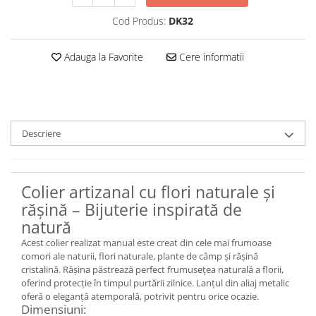
Set bijuterii
Inel
Cod Produs:
DK32
Brățară de gleznă
Brățară
Adauga la Favorite
Cere informatii
Bijuterii aliaj metalic
Colier / Pandantiv
Cercei
Brățară
Descriere
Broșă
Mărgele / talisman
Accesorii păr
Colier artizanal cu flori naturale și
rășină – Bijuterie inspirată de
Bijuterii din Floarea de colț
natură
Colier / Pandantiv
Acest colier realizat manual este creat din cele mai frumoase
Cercei
comori ale naturii, flori naturale, plante de câmp și rășină
Suport bijuterii
cristalină. Rășina păstrează perfect frumusețea naturală a florii,
Bijuterii cu cristale naturale
oferind protecție în timpul purtării zilnice. Lanțul din aliaj metalic
oferă o eleganță atemporală, potrivit pentru orice ocazie.
Colier / Pandantiv
Dimensiuni: