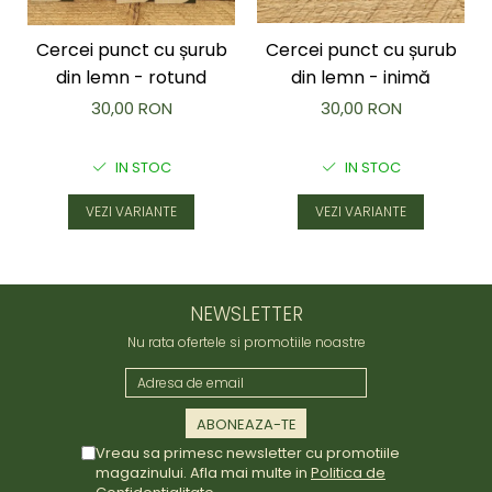
Cercei punct cu șurub
Cercei punct cu șurub
din lemn - rotund
din lemn - inimă
30,00 RON
30,00 RON
IN STOC
IN STOC
VEZI VARIANTE
VEZI VARIANTE
NEWSLETTER
Nu rata ofertele si promotiile noastre
Vreau sa primesc newsletter cu promotiile
magazinului. Afla mai multe in
Politica de