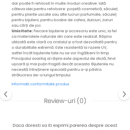
dar poate fi refolosit în multe moduri creative. Iată
Colier / Pandantiv
câteva idei pentru refolosire: poșetă cosmetică, săculeț
Cercei
pentru plante uscate sau alte lucruri parfumate, săculeț
Set bijuterii
pentru bijuterii, pentru boabe de cafea, dulciuri, zaruri
sau cărți de joc.
Brățară
Unicitate:
Fiecare bijuterie și accesoriu este unic, la fel
Bijuterii fără metal
ca materialele naturale din care este realizat. Rășina
Brățară
utilizată este clară ca cristalul și a fost dezvoltată pentru
o durabilitate extremă. Este rezistentă la razele UV,
Bijuterii - Alte
astfel încât bijuteriile tale nu se vor îngălbeni în timp.
Suport bijuterii
Principalul avantaj al rășinii este aspectul de sticlă, fiind
Semn de carte
ușoară și mai puțin fragilă decât aceasta. Bijuteriile nu
necesită întreținere specială pentru a-și păstra
Accesorii
strălucirea de-a lungul timpului.
Produse personalizate (mărturii)
Informatii conformitate produs
Produse zero waste
Săculeț de depozitare pentru pâine
Review-uri
(0)
Ambalaj cu ceară de albine pentru
alimente
Șervețel ecologic pentru sandiș
Săculeț pentru ronțăieli
Daca doresti sa iti exprimi parerea despre acest
Dischete cosmetice