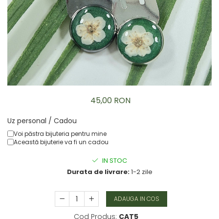
Brățară
Bijuterii copii
Colier / Pandantiv
Colier de prietenie
Brățară
Accesorii păr
Broșă
Bijuterii argint
45,00 RON
Colier / Pandantiv
Cercei
Uz personal / Cadou
Set bijuterii
Voi păstra bijuteria pentru mine
Brățară
Această bijuterie va fi un cadou
Bijuterii oțel
IN STOC
Colier / Pandantiv
Durata de livrare:
1-2 zile
Cercei
Set bijuterii
ADAUGA IN COS
Inel
Brățară de gleznă
Cod Produs:
CAT5