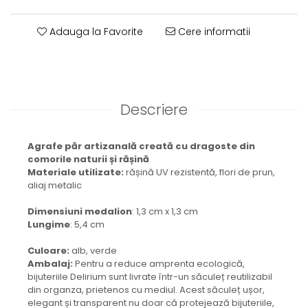
Brățară
Bijuterii aliaj metalic
Adauga la Favorite
Cere informatii
Colier / Pandantiv
Cercei
Brățară
Broșă
Descriere
Mărgele / talisman
Accesorii păr
Bijuterii din Floarea de colț
Agrafe păr artizanală creată cu dragoste din
comorile naturii și rășină
Colier / Pandantiv
Materiale utilizate:
rășină UV rezistentă, flori de prun,
Cercei
aliaj metalic
Suport bijuterii
Dimensiuni medalion
: 1,3 cm x 1,3 cm
Bijuterii cu cristale naturale
Lungime
: 5,4 cm
Colier / Pandantiv
Cercei
Culoare:
alb, verde
Ambalaj:
Pentru a reduce amprenta ecologică,
Brățară
bijuteriile Delirium sunt livrate într-un săculeț reutilizabil
Set bijuterii
din organza, prietenos cu mediul. Acest săculeț ușor,
Bijuterii din lemn
elegant și transparent nu doar că protejează bijuteriile,