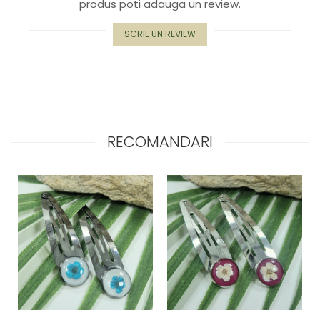
produs poti adauga un review.
Capac textil pentru vase și farfurii
Prosop de bucătărie "NU-hârtie"
SCRIE UN REVIEW
Suport pentru tacâmuri de călătorie
Sac reutilizabil pentru fructe și
legume
Card cadou
Accesorii tricotate
Decor Crăciun
RECOMANDARI
TOATE Bijuteriile și Accesoriile
TOATE Produsele Zero Waste
TOATE Produsele Personalizate