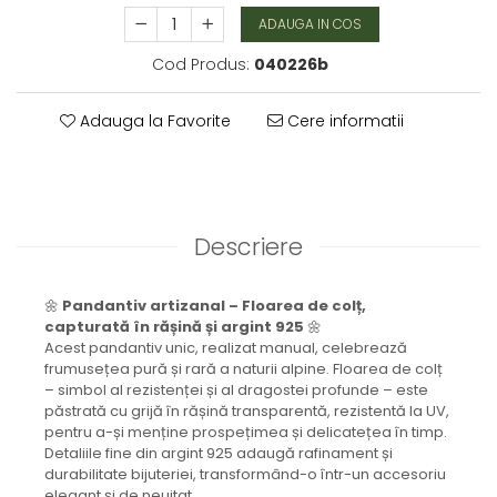
Brățară
ADAUGA IN COS
Bijuterii aliaj metalic
Cod Produs:
040226b
Colier / Pandantiv
Cercei
Adauga la Favorite
Cere informatii
Brățară
Broșă
Mărgele / talisman
Accesorii păr
Bijuterii din Floarea de colț
Descriere
Colier / Pandantiv
Cercei
🌼
Pandantiv artizanal – Floarea de colț,
Suport bijuterii
capturată în rășină și argint 925
🌼
Bijuterii cu cristale naturale
Acest pandantiv unic, realizat manual, celebrează
frumusețea pură și rară a naturii alpine. Floarea de colț
Colier / Pandantiv
– simbol al rezistenței și al dragostei profunde – este
Cercei
păstrată cu grijă în rășină transparentă, rezistentă la UV,
Brățară
pentru a-și menține prospețimea și delicatețea în timp.
Detaliile fine din argint 925 adaugă rafinament și
Set bijuterii
durabilitate bijuteriei, transformând-o într-un accesoriu
Bijuterii din lemn
elegant și de neuitat.