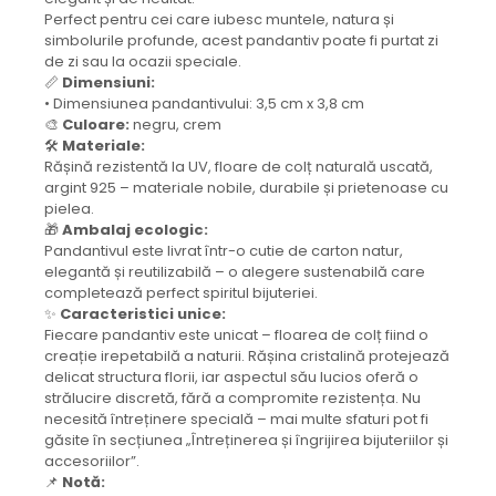
Colier / Pandantiv
Perfect pentru cei care iubesc muntele, natura și
simbolurile profunde, acest pandantiv poate fi purtat zi
Cercei
de zi sau la ocazii speciale.
Set bijuterii
📏
Dimensiuni:
Brățară
• Dimensiunea pandantivului: 3,5 cm x 3,8 cm
🎨
Culoare:
negru, crem
Bijuterii fără metal
🛠️
Materiale:
Brățară
Rășină rezistentă la UV, floare de colț naturală uscată,
Bijuterii - Alte
argint 925 – materiale nobile, durabile și prietenoase cu
pielea.
Suport bijuterii
🎁
Ambalaj ecologic:
Semn de carte
Pandantivul este livrat într-o cutie de carton natur,
Accesorii
elegantă și reutilizabilă – o alegere sustenabilă care
completează perfect spiritul bijuteriei.
Produse personalizate (mărturii)
✨
Caracteristici unice:
Produse zero waste
Fiecare pandantiv este unicat – floarea de colț fiind o
creație irepetabilă a naturii. Rășina cristalină protejează
Săculeț de depozitare pentru pâine
delicat structura florii, iar aspectul său lucios oferă o
Ambalaj cu ceară de albine pentru
strălucire discretă, fără a compromite rezistența. Nu
alimente
necesită întreținere specială – mai multe sfaturi pot fi
Șervețel ecologic pentru sandiș
găsite în secțiunea „Întreținerea și îngrijirea bijuteriilor și
Săculeț pentru ronțăieli
accesoriilor”.
📌
Notă:
Dischete cosmetice