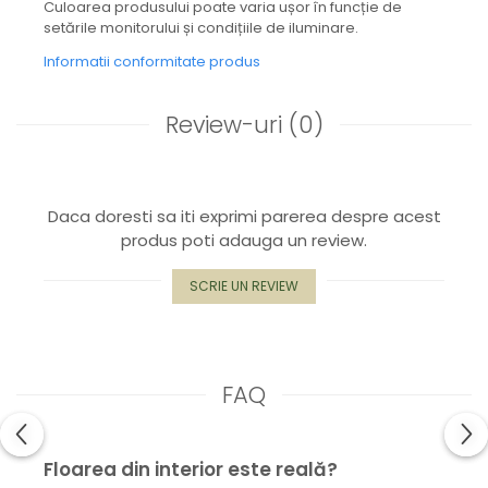
Culoarea produsului poate varia ușor în funcție de
Capac textil pentru vase și farfurii
setările monitorului și condițiile de iluminare.
Prosop de bucătărie "NU-hârtie"
Informatii conformitate produs
Suport pentru tacâmuri de călătorie
Sac reutilizabil pentru fructe și
legume
Review-uri
(0)
Card cadou
Accesorii tricotate
Decor Crăciun
Daca doresti sa iti exprimi parerea despre acest
TOATE Bijuteriile și Accesoriile
produs poti adauga un review.
TOATE Produsele Zero Waste
SCRIE UN REVIEW
TOATE Produsele Personalizate
FAQ
Floarea din interior este reală?