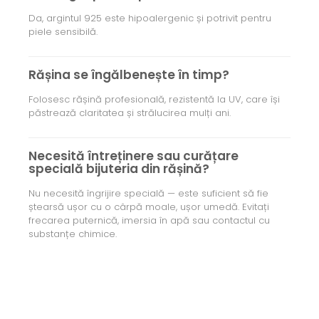
Da, argintul 925 este hipoalergenic și potrivit pentru
piele sensibilă.
Rășina se îngălbenește în timp?
Folosesc rășină profesională, rezistentă la UV, care își
păstrează claritatea și strălucirea mulți ani.
Necesită întreținere sau curățare
specială bijuteria din rășină?
Nu necesită îngrijire specială — este suficient să fie
ștearsă ușor cu o cârpă moale, ușor umedă. Evitați
frecarea puternică, imersia în apă sau contactul cu
substanțe chimice.