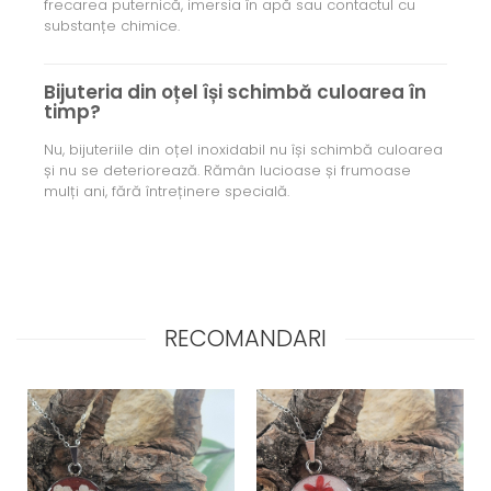
frecarea puternică, imersia în apă sau contactul cu
substanțe chimice.
Bijuteria din oțel își schimbă culoarea în
timp?
Nu, bijuteriile din oțel inoxidabil nu își schimbă culoarea
și nu se deteriorează. Rămân lucioase și frumoase
mulți ani, fără întreținere specială.
RECOMANDARI