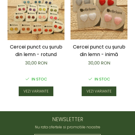
Cercei punct cu șurub
Cercei punct cu șurub
din lemn - rotund
din lemn - inimă
30,00 RON
30,00 RON
IN STOC
IN STOC
VEZI VARIANTE
VEZI VARIANTE
NEWSLETTER
Nu rata ofertele si promotiile noastre