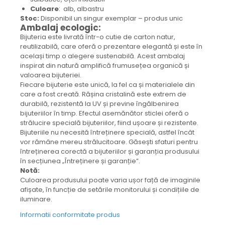
Colier / Pandantiv
Culoare
: alb, albastru
Stoc:
Disponibil un singur exemplar – produs unic
Cercei
Ambalaj ecologic:
Set bijuterii
Bijuteria este livrată într-o cutie de carton natur,
Brățară
reutilizabilă, care oferă o prezentare elegantă și este în
același timp o alegere sustenabilă. Acest ambalaj
Bijuterii fără metal
inspirat din natură amplifică frumusețea organică și
Brățară
valoarea bijuteriei.
Bijuterii - Alte
Fiecare bijuterie este unică, la fel ca și materialele din
care a fost creată. Rășina cristalină este extrem de
Suport bijuterii
durabilă, rezistentă la UV și previne îngălbenirea
Semn de carte
bijuteriilor în timp. Efectul asemănător sticlei oferă o
Accesorii
strălucire specială bijuteriilor, fiind ușoare și rezistente.
Bijuteriile nu necesită întreținere specială, astfel încât
Produse personalizate (mărturii)
vor rămâne mereu strălucitoare. Găsești sfaturi pentru
Produse zero waste
întreținerea corectă a bijuteriilor și garanția produsului
în secțiunea „Întreținere și garanție”.
Săculeț de depozitare pentru pâine
Notă:
Ambalaj cu ceară de albine pentru
Culoarea produsului poate varia ușor față de imaginile
alimente
afișate, în funcție de setările monitorului și condițiile de
Șervețel ecologic pentru sandiș
iluminare.
Săculeț pentru ronțăieli
Informatii conformitate produs
Dischete cosmetice