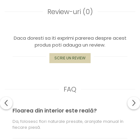
Capac textil pentru vase și farfurii
Review-uri
(0)
Prosop de bucătărie "NU-hârtie"
Suport pentru tacâmuri de călătorie
Sac reutilizabil pentru fructe și
legume
Daca doresti sa iti exprimi parerea despre acest
Card cadou
produs poti adauga un review.
Accesorii tricotate
SCRIE UN REVIEW
Decor Crăciun
TOATE Bijuteriile și Accesoriile
TOATE Produsele Zero Waste
TOATE Produsele Personalizate
FAQ
Floarea din interior este reală?
Da, folosesc flori naturale presate, aranjate manual în
fiecare piesă.