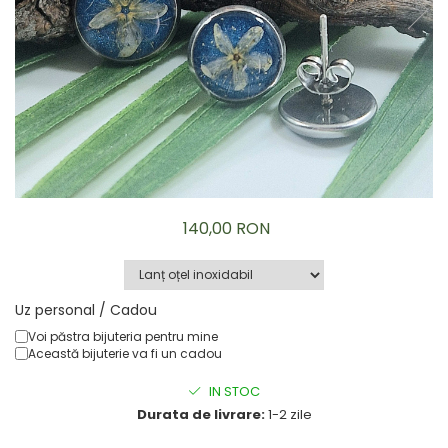
Brățară
Bijuterii copii
Colier / Pandantiv
Colier de prietenie
Brățară
Accesorii păr
Broșă
Bijuterii argint
Colier / Pandantiv
140,00 RON
Cercei
Set bijuterii
Brățară
Uz personal / Cadou
Bijuterii oțel
Voi păstra bijuteria pentru mine
Colier / Pandantiv
Această bijuterie va fi un cadou
Cercei
Set bijuterii
IN STOC
Inel
Durata de livrare:
1-2 zile
Brățară de gleznă