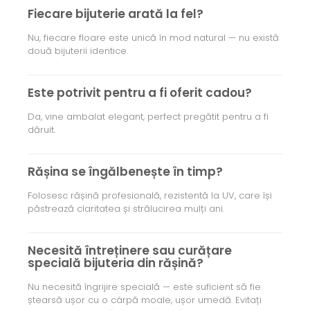
Fiecare bijuterie arată la fel?
Nu, fiecare floare este unică în mod natural — nu există
două bijuterii identice.
Este potrivit pentru a fi oferit cadou?
Da, vine ambalat elegant, perfect pregătit pentru a fi
dăruit.
Rășina se îngălbenește în timp?
Folosesc rășină profesională, rezistentă la UV, care își
păstrează claritatea și strălucirea mulți ani.
Necesită întreținere sau curățare
specială bijuteria din rășină?
Nu necesită îngrijire specială — este suficient să fie
ștearsă ușor cu o cârpă moale, ușor umedă. Evitați