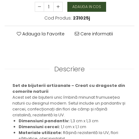
Brățară
ADAUGA IN COS
Bijuterii aliaj metalic
Cod Produs:
231025j
Colier / Pandantiv
Cercei
Adauga la Favorite
Cere informatii
Brățară
Broșă
Mărgele / talisman
Accesorii păr
Bijuterii din Floarea de colț
Descriere
Colier / Pandantiv
Cercei
Set de bijuterii artizanale – Creat cu dragoste din
Suport bijuterii
comorile naturii
Bijuterii cu cristale naturale
Acest set de bijuterii unic îmbină minunat frumusețea
naturii cu designul modern. Setul include un pandantiv și
Colier / Pandantiv
cercei, confecționați din flori de câmp și rășină
Cercei
cristalină, rezistentă la UV.
Brățară
Dimensiuni pandantiv:
1,3 cm x 1,3 cm
Dimensiuni cercei:
1,1 cm x 1,1 cm
Set bijuterii
Materiale utilizate:
Rășină rezistentă la UV, flori
Bijuterii din lemn
sălbatice, oțel inxidabil