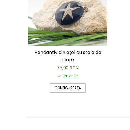
Capac textil pentru vase și farfurii
Prosop de bucătărie "NU-hârtie"
Suport pentru tacâmuri de călătorie
Sac reutilizabil pentru fructe și
legume
Card cadou
Accesorii tricotate
Pandantiv din oțel cu stele de
Decor Crăciun
mare
TOATE Bijuteriile și Accesoriile
75,00 RON
TOATE Produsele Zero Waste
IN STOC
TOATE Produsele Personalizate
CONFIGUREAZA