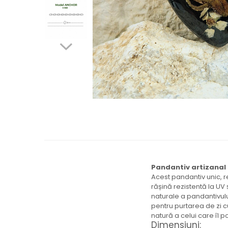
Brățară
Bijuterii copii
Colier / Pandantiv
Colier de prietenie
Brățară
Accesorii păr
Broșă
Bijuterii argint
Colier / Pandantiv
Cercei
Set bijuterii
Brățară
Bijuterii oțel
Pandantiv artizanal –
Colier / Pandantiv
Acest pandantiv unic, r
Cercei
rășină rezistentă la UV
naturale a pandantivului
Set bijuterii
pentru purtarea de zi c
Inel
natură a celui care îl p
Brățară de gleznă
Dimensiuni: