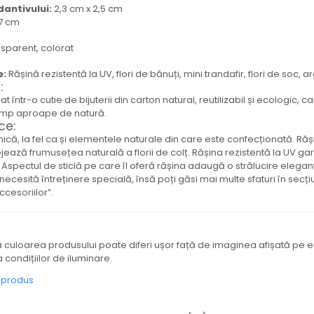
antivului:
2,3 cm x 2,5 cm
,7 cm
sparent, colorat
e:
Rășină rezistentă la UV, flori de bănuți, mini trandafir, flori de soc, 
:
 într-o cutie de bijuterii din carton natural, reutilizabil și ecologic, 
 timp aproape de natură.
ce:
nică, la fel ca și elementele naturale din care este confecționată. Răș
tejează frumusețea naturală a florii de colț. Rășina rezistentă la UV ga
. Aspectul de sticlă pe care îl oferă rășina adaugă o strălucire elega
necesită întreținere specială, însă poți găsi mai multe sfaturi în secți
accesoriilor”.
ă culoarea produsului poate diferi ușor față de imaginea afișată pe 
a condițiilor de iluminare.
e produs