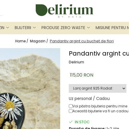
IN
BIJUTERII
PRODUSE ZERO WASTE
MISIUNE PENTRU 
Pandantiv argint cu buchet de flori
Home /
Magazin /
Pandantiv argint cu
Delirium
115,00 RON
Uz personal / Cadou
Voi păstra bijuteria pentru mine
Această bijuterie va fi un cadou
IN STOC
Durata de livrare:
1-2 zile