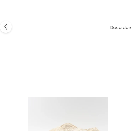
Colier / Pandantiv
Cercei
Set bijuterii
Brățară
Daca dore
Bijuterii fără metal
Brățară
Bijuterii - Alte
Suport bijuterii
Semn de carte
Accesorii
Produse personalizate (mărturii)
Produse zero waste
Săculeț de depozitare pentru pâine
Ambalaj cu ceară de albine pentru
alimente
Șervețel ecologic pentru sandiș
Săculeț pentru ronțăieli
Dischete cosmetice