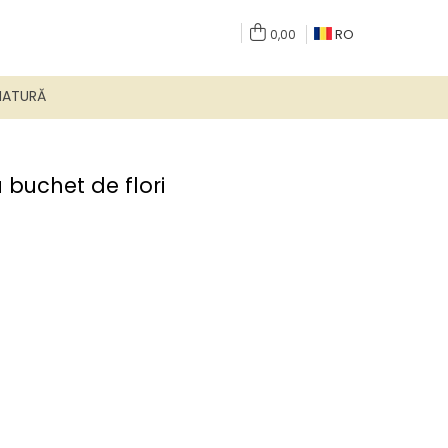
RO
0,00
NATURĂ
 buchet de flori