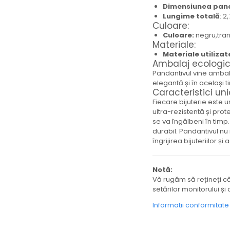
Dimensiunea pand
Brățară
Lungime totală
: 2
Bijuterii aliaj metalic
Culoare:
Colier / Pandantiv
Culoare:
negru,tran
Materiale:
Cercei
Materiale utilizat
Brățară
Ambalaj ecologic
Broșă
Pandantivul vine ambalat
elegantă și în același
Mărgele / talisman
Caracteristici uni
Accesorii păr
Fiecare bijuterie este u
Bijuterii din Floarea de colț
ultra-rezistentă și pro
se va îngălbeni în timp
Colier / Pandantiv
durabil. Pandantivul nu 
Cercei
îngrijirea bijuteriilor și 
Suport bijuterii
Bijuterii cu cristale naturale
Notă:
Colier / Pandantiv
Vă rugăm să rețineți c
Cercei
setărilor monitorului și 
Brățară
Informatii conformitat
Set bijuterii
Bijuterii din lemn