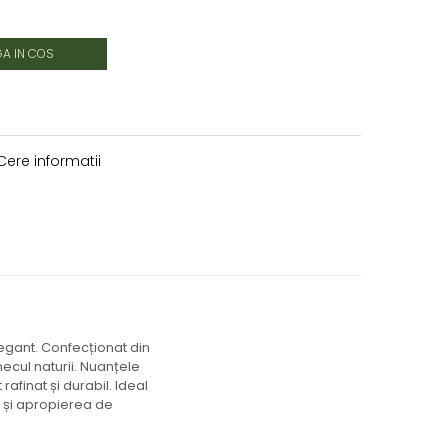
A IN COS
ere informatii
legant. Confecționat din
ecul naturii. Nuanțele
rafinat și durabil. Ideal
c și apropierea de