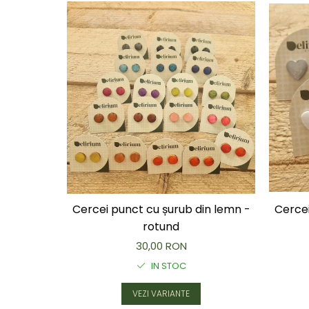
Cercei punct cu șurub din lemn -
Cercei
rotund
30,00 RON
IN STOC
VEZI VARIANTE