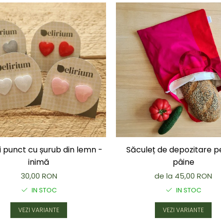
 punct cu șurub din lemn -
Săculeț de depozitare p
inimă
pâine
30,00 RON
de la 45,00 RON
IN STOC
IN STOC
VEZI VARIANTE
VEZI VARIANTE