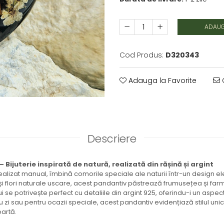
ADAUG
Cod Produs:
D320343
Adauga la Favorite
C
Descriere
 Bijuterie inspirată de natură, realizată din rășină și argint
ealizat manual, îmbină comorile speciale ale naturii într-un design e
 și flori naturale uscare, acest pandantiv păstrează frumusețea și farm
 se potrivește perfect cu detaliile din argint 925, oferindu-i un aspect 
u zi sau pentru ocazii speciale, acest pandantiv evidențiază stilul uni
oartă.