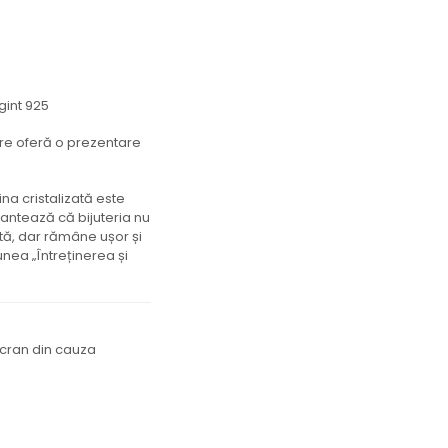
argint 925
care oferă o prezentare
ina cristalizată este
rantează că bijuteria nu
ntă, dar rămâne ușor și
unea „Întreținerea și
ecran din cauza