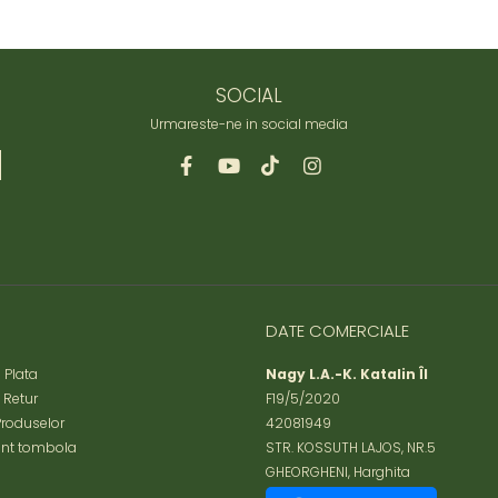
SOCIAL
Urmareste-ne in social media
DATE COMERCIALE
 Plata
Nagy L.A.-K. Katalin ÎI
e Retur
F19/5/2020
Produselor
42081949
nt tombola
STR. KOSSUTH LAJOS, NR.5
GHEORGHENI, Harghita