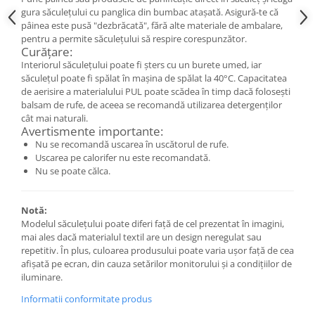
Săculeț de depozitare pentru pâine
gura săculețului cu panglica din bumbac atașată. Asigură-te că
Ambalaj cu ceară de albine pentru
pâinea este pusă "dezbrăcată", fără alte materiale de ambalare,
alimente
pentru a permite săculețului să respire corespunzător.
Curățare:
Șervețel ecologic pentru sandiș
Interiorul săculețului poate fi șters cu un burete umed, iar
Săculeț pentru ronțăieli
săculețul poate fi spălat în mașina de spălat la 40°C. Capacitatea
Dischete cosmetice
de aerisire a materialului PUL poate scădea în timp dacă folosești
balsam de rufe, de aceea se recomandă utilizarea detergenților
Capac textil pentru vase și farfurii
cât mai naturali.
Prosop de bucătărie "NU-hârtie"
Avertismente importante:
Suport pentru tacâmuri de
Nu se recomandă uscarea în uscătorul de rufe.
călătorie
Uscarea pe calorifer nu este recomandată.
Nu se poate călca.
Sac reutilizabil pentru fructe și
legume
Card cadou
Notă:
Modelul săculețului poate diferi față de cel prezentat în imagini,
Accesorii tricotate
mai ales dacă materialul textil are un design neregulat sau
repetitiv. În plus, culoarea produsului poate varia ușor față de cea
Decor Crăciun
afișată pe ecran, din cauza setărilor monitorului și a condițiilor de
TOATE Bijuteriile și Accesoriile
iluminare.
TOATE Produsele Zero Waste
Informatii conformitate produs