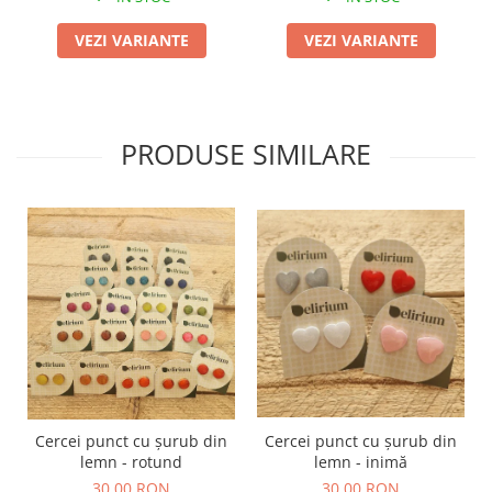
VEZI VARIANTE
VEZI VARIANTE
PRODUSE SIMILARE
Cercei punct cu șurub din
Cercei punct cu șurub din
lemn - rotund
lemn - inimă
30,00 RON
30,00 RON