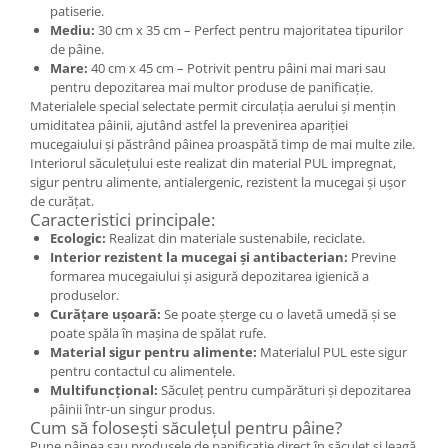
Cercei
patiserie.
Mediu:
30 cm x 35 cm – Perfect pentru majoritatea tipurilor
Brățară
de pâine.
Set bijuterii
Mare:
40 cm x 45 cm – Potrivit pentru pâini mai mari sau
Bijuterii din lemn
pentru depozitarea mai multor produse de panificație.
Materialele special selectate permit circulația aerului și mențin
Colier / Pandantiv
umiditatea pâinii, ajutând astfel la prevenirea apariției
Cercei
mucegaiului și păstrând pâinea proaspătă timp de mai multe zile.
Interiorul săculețului este realizat din material PUL impregnat,
Set bijuterii
sigur pentru alimente, antialergenic, rezistent la mucegai și ușor
Brățară
de curățat.
Caracteristici principale:
Bijuterii fără metal
Ecologic:
Realizat din materiale sustenabile, reciclate.
Brățară
Interior rezistent la mucegai și antibacterian:
Previne
formarea mucegaiului și asigură depozitarea igienică a
Bijuterii - Alte
produselor.
Suport bijuterii
Curățare ușoară:
Se poate șterge cu o lavetă umedă și se
poate spăla în mașina de spălat rufe.
Semn de carte
Material sigur pentru alimente:
Materialul PUL este sigur
Accesorii
pentru contactul cu alimentele.
Produse personalizate (mărturii)
Multifuncțional:
Săculeț pentru cumpărături și depozitarea
pâinii într-un singur produs.
Produse zero waste
Cum să folosești săculețul pentru pâine?
Pune pâinea sau produsele de panificație direct în săculeț și leagă