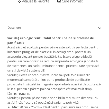
Set bijuterii
Adauga la Favorite
Cere informatii
Inel
Brățară de gleznă
Brățară
Bijuterii aliaj metalic
Descriere
Colier / Pandantiv
Săculeț ecologic reutilizabil pentru pâine și produse de
Cercei
panificație
Brățară
Acest săculeț ecologic pentru pâine este soluția perfectă pentru
Broșă
înlocuirea pungilor de plastic și, în același timp, poate fi un
accesoriu elegant pentru bucătăria ta. Este o alegere ideală
Mărgele / talisman
pentru cei care doresc să reducă amprenta ecologică și poate fi,
Accesorii păr
de asemenea, un cadou minunat pentru prietenii care apreciază
un stil de viață sustenabil!
Bijuterii din Floarea de colț
Săculețul este conceput astfel încât să-l poți folosi încă din
Colier / Pandantiv
momentul cumpărăturilor: pune produsele de panificație
proaspete în săculeț în magazin, apoi adu-le acasă și depozitează-
Cercei
le în el pentru a păstra pâinea proaspătă cât mai mult timp.
Suport bijuterii
Dimensiuni:
Bijuterii cu cristale naturale
Săculețul pentru pâine este disponibil în mai multe dimensiuni,
astfel încât fiecare să poată găsi varianta potrivită:
Colier / Pandantiv
Mic:
20 cm x 25 cm – Ideal pentru pâini mici sau produse de