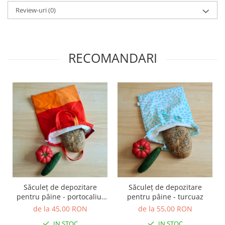
TOATE Produsele Personalizate
Review-uri
(0)
RECOMANDARI
Săculeț de depozitare
Săculeț de depozitare
pentru pâine - portocaliu,
pentru pâine - turcuaz
roșu
de la 45,00 RON
de la 55,00 RON
IN STOC
IN STOC