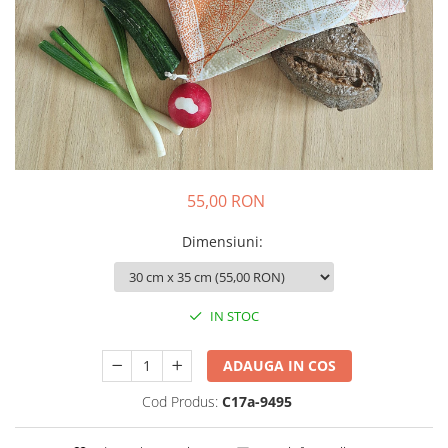
Colier / Pandantiv
Brățară
Bijuterii copii
Colier / Pandantiv
Colier de prietenie
Brățară
Accesorii păr
55,00 RON
Broșă
Bijuterii argint
Dimensiuni
:
Colier / Pandantiv
Cercei
Set bijuterii
IN STOC
Brățară
Bijuterii oțel
ADAUGA IN COS
Colier / Pandantiv
Cod Produs:
C17a-9495
Cercei