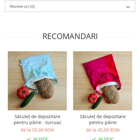
TOATE Produsele Personalizate
Review-uri
(0)
RECOMANDARI
Săculeț de depozitare
Săculeț de depozitare
pentru pâine - turcuaz
pentru pâine
de la 55,00 RON
de la 45,00 RON
IN STOC
IN STOC