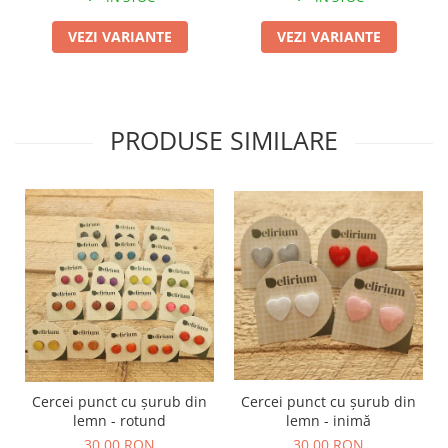
VEZI VARIANTE
VEZI VARIANTE
PRODUSE SIMILARE
Cercei punct cu șurub din
Cercei punct cu șurub din
lemn - rotund
lemn - inimă
30,00 RON
30,00 RON