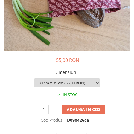
Colier / Pandantiv
Brățară
Bijuterii copii
Colier / Pandantiv
Colier de prietenie
Brățară
Accesorii păr
55,00 RON
Broșă
Bijuterii argint
Dimensiuni
:
Colier / Pandantiv
Cercei
Set bijuterii
IN STOC
Brățară
Bijuterii oțel
ADAUGA IN COS
Colier / Pandantiv
Cod Produs:
TD090426ca
Cercei