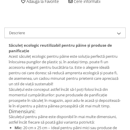
Set bijuterii
Adauga la Favorite
Cere informatii
Inel
Brățară de gleznă
Brățară
Bijuterii aliaj metalic
Descriere
Colier / Pandantiv
Săculeț ecologic reutilizabil pentru pâine și produse de
Cercei
panificație
Brățară
Acest săculeț ecologic pentru pâine este soluția perfectă pentru
Broșă
înlocuirea pungilor de plastic și, în același timp, poate fi un
accesoriu elegant pentru bucătăria ta. Este o alegere ideală
Mărgele / talisman
pentru cei care doresc să reducă amprenta ecologică și poate fi,
Accesorii păr
de asemenea, un cadou minunat pentru prietenii care apreciază
un stil de viață sustenabil!
Bijuterii din Floarea de colț
Săculețul este conceput astfel încât să-l poți folosi încă din
Colier / Pandantiv
momentul cumpărăturilor: pune produsele de panificație
proaspete în săculeț în magazin, apoi adu-le acasă și depozitează-
Cercei
le în el pentru a păstra pâinea proaspătă cât mai mult timp.
Suport bijuterii
Dimensiuni:
Bijuterii cu cristale naturale
Săculețul pentru pâine este disponibil în mai multe dimensiuni,
astfel încât fiecare să poată găsi varianta potrivită:
Colier / Pandantiv
Mic:
20 cm x 25 cm – Ideal pentru pâini mici sau produse de