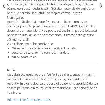
Săculeț de depozitare pentru pâine
gura săculețului cu panglica din bumbac atașată. Asigură-te că
Ambalaj cu ceară de albine pentru
pâinea este pusă "dezbrăcată", fără alte materiale de ambalare,
alimente
pentru a permite săculețului să respire corespunzător.
Curățare:
Șervețel ecologic pentru sandiș
Interiorul săculețului poate fi șters cu un burete umed, iar
Săculeț pentru ronțăieli
săculețul poate fi spălat în mașina de spălat la 40°C. Capacitatea
Dischete cosmetice
de aerisire a materialului PUL poate scădea în timp dacă folosești
balsam de rufe, de aceea se recomandă utilizarea detergenților
Capac textil pentru vase și farfurii
cât mai naturali.
Prosop de bucătărie "NU-hârtie"
Avertismente importante:
Suport pentru tacâmuri de
Nu se recomandă uscarea în uscătorul de rufe.
călătorie
Uscarea pe calorifer nu este recomandată.
Nu se poate călca.
Sac reutilizabil pentru fructe și
legume
Card cadou
Notă:
Modelul săculețului poate diferi față de cel prezentat în imagini,
Accesorii tricotate
mai ales dacă materialul textil are un design neregulat sau
repetitiv. În plus, culoarea produsului poate varia ușor față de cea
Decor Crăciun
afișată pe ecran, din cauza setărilor monitorului și a condițiilor de
TOATE Bijuteriile și Accesoriile
iluminare.
TOATE Produsele Zero Waste
Informatii conformitate produs