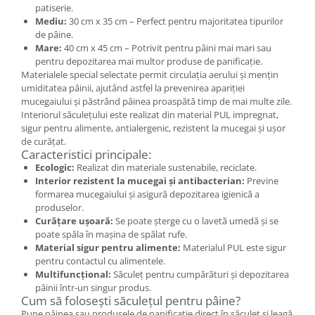
Cercei
patiserie.
Mediu:
30 cm x 35 cm – Perfect pentru majoritatea tipurilor
Brățară
de pâine.
Set bijuterii
Mare:
40 cm x 45 cm – Potrivit pentru pâini mai mari sau
Bijuterii din lemn
pentru depozitarea mai multor produse de panificație.
Materialele special selectate permit circulația aerului și mențin
Colier / Pandantiv
umiditatea pâinii, ajutând astfel la prevenirea apariției
Cercei
mucegaiului și păstrând pâinea proaspătă timp de mai multe zile.
Interiorul săculețului este realizat din material PUL impregnat,
Set bijuterii
sigur pentru alimente, antialergenic, rezistent la mucegai și ușor
Brățară
de curățat.
Caracteristici principale:
Bijuterii fără metal
Ecologic:
Realizat din materiale sustenabile, reciclate.
Brățară
Interior rezistent la mucegai și antibacterian:
Previne
formarea mucegaiului și asigură depozitarea igienică a
Bijuterii - Alte
produselor.
Suport bijuterii
Curățare ușoară:
Se poate șterge cu o lavetă umedă și se
poate spăla în mașina de spălat rufe.
Semn de carte
Material sigur pentru alimente:
Materialul PUL este sigur
Accesorii
pentru contactul cu alimentele.
Produse personalizate (mărturii)
Multifuncțional:
Săculeț pentru cumpărături și depozitarea
pâinii într-un singur produs.
Produse zero waste
Cum să folosești săculețul pentru pâine?
Pune pâinea sau produsele de panificație direct în săculeț și leagă