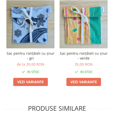
TOATE Produsele Personalizate
Sac pentru ronțăieli cu șnur
Sac pentru ronțăieli cu șnur
- gri
- verde
de la 35,00 RON
35,00 RON
IN STOC
IN STOC
VEZI VARIANTE
VEZI VARIANTE
PRODUSE SIMILARE