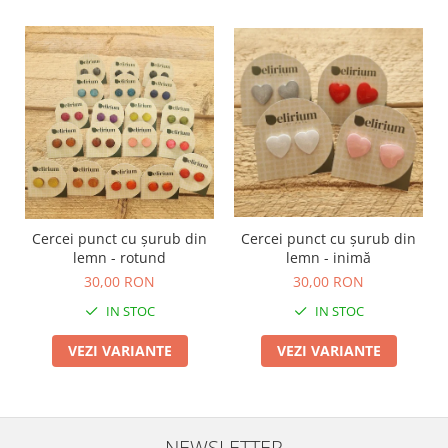
Cercei punct cu șurub din
Cercei punct cu șurub din
lemn - rotund
lemn - inimă
30,00 RON
30,00 RON
IN STOC
IN STOC
VEZI VARIANTE
VEZI VARIANTE
NEWSLETTER