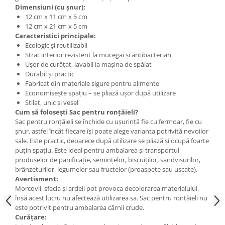
Cercei
Dimensiuni (cu șnur):
12 cm x 11 cm x 5 cm
Brățară
12 cm x 21 cm x 5 cm
Set bijuterii
Caracteristici principale:
Bijuterii din lemn
Ecologic și reutilizabil
Strat interior rezistent la mucegai și antibacterian
Colier / Pandantiv
Ușor de curățat, lavabil la mașina de spălat
Cercei
Durabil și practic
Fabricat din materiale sigure pentru alimente
Set bijuterii
Economisește spațiu – se pliază ușor după utilizare
Brățară
Stilat, unic și vesel
Bijuterii fără metal
Cum să folosești Sac pentru ronțăieli?
Sac pentru ronțăieli se închide cu ușurință fie cu fermoar, fie cu
Brățară
șnur, astfel încât fiecare își poate alege varianta potrivită nevoilor
Bijuterii - Alte
sale. Este practic, deoarece după utilizare se pliază și ocupă foarte
puțin spațiu. Este ideal pentru ambalarea și transportul
Suport bijuterii
produselor de panificație, semințelor, biscuiților, sandvișurilor,
Semn de carte
brânzeturilor, legumelor sau fructelor (proaspete sau uscate).
Avertisment:
Accesorii
Morcovii, sfecla și ardeii pot provoca decolorarea materialului,
Produse personalizate (mărturii)
însă acest lucru nu afectează utilizarea sa. Sac pentru ronțăieli nu
este potrivit pentru ambalarea cărnii crude.
Produse zero waste
Curățare: