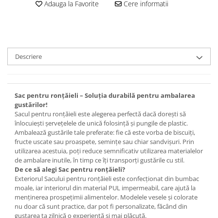
Set bijuterii
Adauga la Favorite
Cere informatii
Inel
Brățară de gleznă
Brățară
Bijuterii aliaj metalic
Descriere
Colier / Pandantiv
Cercei
Brățară
Sac pentru ronțăieli – Soluția durabilă pentru ambalarea
Broșă
gustărilor!
Sacul pentru ronțăieli este alegerea perfectă dacă dorești să
Mărgele / talisman
înlocuiești șervețelele de unică folosință și pungile de plastic.
Accesorii păr
Ambalează gustările tale preferate: fie că este vorba de biscuiți,
Bijuterii din Floarea de colț
fructe uscate sau proaspete, semințe sau chiar sandvișuri. Prin
utilizarea acestuia, poți reduce semnificativ utilizarea materialelor
Colier / Pandantiv
de ambalare inutile, în timp ce îți transporți gustările cu stil.
Cercei
De ce să alegi Sac pentru ronțăieli?
Exteriorul Sacului pentru ronțăieli este confecționat din bumbac
Suport bijuterii
moale, iar interiorul din material PUL impermeabil, care ajută la
Bijuterii cu cristale naturale
menținerea prospețimii alimentelor. Modelele vesele și colorate
nu doar că sunt practice, dar pot fi personalizate, făcând din
Colier / Pandantiv
gustarea ta zilnică o experiență și mai plăcută.