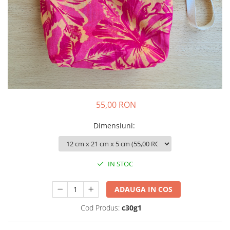
Colier / Pandantiv
Brățară
Bijuterii copii
Colier / Pandantiv
Colier de prietenie
Brățară
Accesorii păr
55,00 RON
Broșă
Bijuterii argint
Dimensiuni
:
Colier / Pandantiv
Cercei
Set bijuterii
IN STOC
Brățară
Bijuterii oțel
ADAUGA IN COS
Colier / Pandantiv
Cod Produs:
c30g1
Cercei