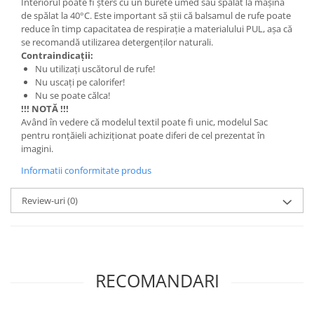
Săculeț de depozitare pentru pâine
Interiorul poate fi șters cu un burete umed sau spălat la mașina
de spălat la 40°C. Este important să știi că balsamul de rufe poate
Ambalaj cu ceară de albine pentru
reduce în timp capacitatea de respirație a materialului PUL, așa că
alimente
se recomandă utilizarea detergenților naturali.
Șervețel ecologic pentru sandiș
Contraindicații:
Nu utilizați uscătorul de rufe!
Săculeț pentru ronțăieli
Nu uscați pe calorifer!
Dischete cosmetice
Nu se poate călca!
Capac textil pentru vase și farfurii
!!! NOTĂ !!!
Având în vedere că modelul textil poate fi unic, modelul Sac
Prosop de bucătărie "NU-hârtie"
pentru ronțăieli achiziționat poate diferi de cel prezentat în
Suport pentru tacâmuri de
imagini.
călătorie
Informatii conformitate produs
Sac reutilizabil pentru fructe și
legume
Review-uri
(0)
Card cadou
Accesorii tricotate
Decor Crăciun
TOATE Bijuteriile și Accesoriile
RECOMANDARI
TOATE Produsele Zero Waste