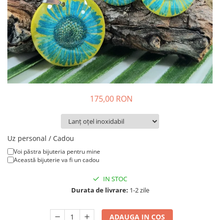
Colier / Pandantiv
Brățară
Bijuterii copii
Colier / Pandantiv
Colier de prietenie
Brățară
Accesorii păr
175,00 RON
Broșă
Bijuterii argint
Colier / Pandantiv
Uz personal / Cadou
Cercei
Voi păstra bijuteria pentru mine
Set bijuterii
Această bijuterie va fi un cadou
Brățară
IN STOC
Bijuterii oțel
Durata de livrare:
1-2 zile
Colier / Pandantiv
Cercei
ADAUGA IN COS