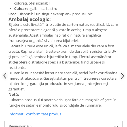
Cercei
colorați, oțel inxidabil
Culoare
: galben, albastru
Brățară
Stoc:
Disponibil un singur exemplar – produs unic
Set bijuterii
Ambalaj ecologic:
Bijuteria este livrată într-o cutie de carton natur, reutilizabilă, care
Bijuterii din lemn
oferă o prezentare elegantă și este în același timp o alegere
Colier / Pandantiv
sustenabilă. Acest ambalaj inspirat din natură amplifică
frumusețea organică și valoarea bijuteriei.
Cercei
Fiecare bijuterie este unică, la fel ca și materialele din care a fost
Set bijuterii
creată. Rășina cristalină este extrem de durabilă, rezistentă la UV
Brățară
și previne îngălbenirea bijuteriilor în timp. Efectul asemănător
sticlei oferă o strălucire specială bijuteriilor, fiind ușoare și
Bijuterii fără metal
rezistente.
Brățară
Bijuteriile nu necesită întreținere specială, astfel încât vor rămâne
mereu strălucitoare. Găsești sfaturi pentru întreținerea corectă a
Bijuterii - Alte
bijuteriilor și garanția produsului în secțiunea „Întreținere și
Suport bijuterii
garanție”.
Notă:
Semn de carte
Culoarea produsului poate varia ușor față de imaginile afișate, în
Accesorii
funcție de setările monitorului și condițiile de iluminare.
Produse personalizate (mărturii)
Informatii conformitate produs
Produse zero waste
Review-uri
(0)