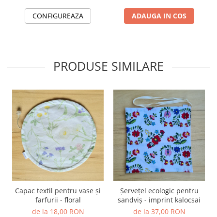
TOATE Produsele Personalizate
CONFIGUREAZA
ADAUGA IN COS
PRODUSE SIMILARE
Capac textil pentru vase și
Șervețel ecologic pentru
farfurii - floral
sandviș - imprint kalocsai
de la 18,00 RON
de la 37,00 RON