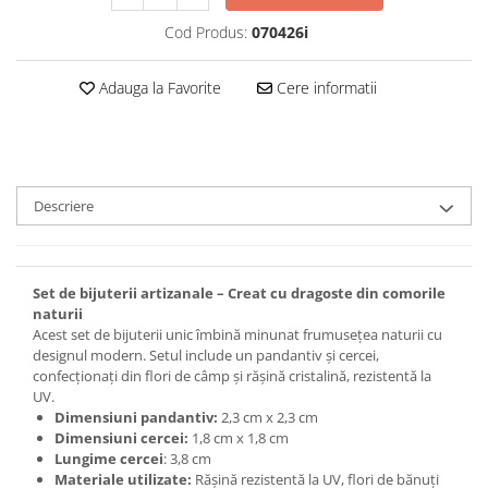
Set bijuterii
Inel
Cod Produs:
070426i
Brățară de gleznă
Brățară
Adauga la Favorite
Cere informatii
Bijuterii aliaj metalic
Colier / Pandantiv
Cercei
Brățară
Descriere
Broșă
Mărgele / talisman
Accesorii păr
Set de bijuterii artizanale – Creat cu dragoste din comorile
naturii
Bijuterii din Floarea de colț
Acest set de bijuterii unic îmbină minunat frumusețea naturii cu
Colier / Pandantiv
designul modern. Setul include un pandantiv și cercei,
confecționați din flori de câmp și rășină cristalină, rezistentă la
Cercei
UV.
Suport bijuterii
Dimensiuni pandantiv:
2,3 cm x 2,3 cm
Bijuterii cu cristale naturale
Dimensiuni cercei:
1,8 cm x 1,8 cm
Lungime cercei
: 3,8 cm
Colier / Pandantiv
Materiale utilizate:
Rășină rezistentă la UV, flori de bănuți