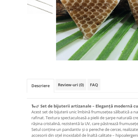
Colier / Pandantiv
Brățară
Bijuterii copii
Colier / Pandantiv
Colier de prietenie
Brățară
Accesorii păr
Broșă
Bijuterii argint
Colier / Pandantiv
Review-uri
(0)
FAQ
Descriere
Cercei
Set bijuterii
Brățară
🐍🌿
Set de bijuterii artizanale – Eleganță modernă cu
Acest set de bijuterii unic îmbină frumusețea sălbatică a na
Bijuterii oțel
rafinat. Textura spectaculoasă a pielii de șarpe naturală c
Colier / Pandantiv
rășina cristalină, rezistentă la UV, care păstrează frumuse
Setul conține un pandantiv și o pereche de cercei, realizat
Cercei
accesorii din oțel inoxidabil de înaltă calitate – hipoalergen