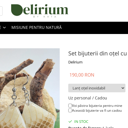
E
MISIUNE PENTRU NATURĂ
Set bijuterii din oțel c
Delirium
190,00 RON
Uz personal / Cadou
Voi păstra bijuteria pentru mine
Această bijuterie va fi un cadou
IN STOC