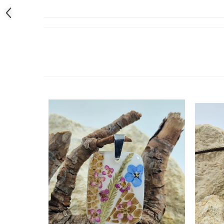
Cercei
Brățară
Set bijuterii
Bijuterii din lemn
Colier / Pandantiv
Cercei
Set bijuterii
Brățară
Bijuterii fără metal
Brățară
Bijuterii - Alte
Suport bijuterii
Semn de carte
Accesorii
Produse personalizate (mărturii)
Produse zero waste