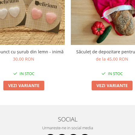
punct cu șurub din lemn - inimă
Săculeț de depozitare pentr
30,00 RON
de la 45,00 RON
IN STOC
IN STOC
VEZI VARIANTE
VEZI VARIANTE
SOCIAL
Urmareste-ne in social media