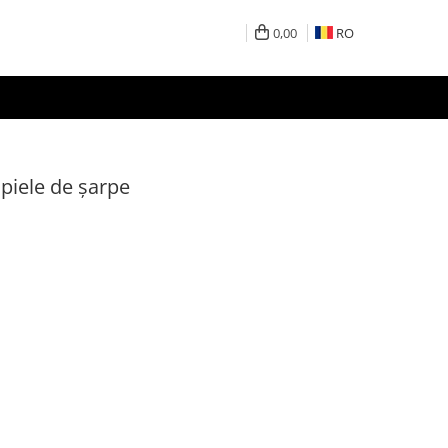
0,00
RO
u piele de șarpe