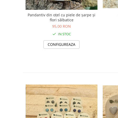
Săculeț de depozitare pentru pâine
Ambalaj cu ceară de albine pentru
alimente
Pandantiv din oțel cu piele de șarpe și
Șervețel ecologic pentru sandiș
flori sălbatice
95,00 RON
Săculeț pentru ronțăieli
Dischete cosmetice
IN STOC
Capac textil pentru vase și farfurii
CONFIGUREAZA
Prosop de bucătărie "NU-hârtie"
Suport pentru tacâmuri de
călătorie
Sac reutilizabil pentru fructe și
legume
Card cadou
Accesorii tricotate
Decor Crăciun
TOATE Bijuteriile și Accesoriile
TOATE Produsele Zero Waste