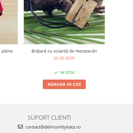
u pâine
Brățară cu scoarță de mesteacăn
Ambalaj 
ali
65,00 RON
IN STOC
ADAUGA IN COS
SUPORT CLIENTI
contact@deliriumbykata.ro