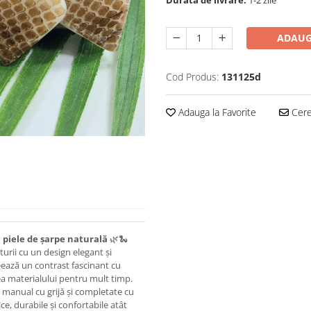
Durata de livrare:
1-2 zile
ADAUG
Cod Produs:
131125d
Adauga la Favorite
Cere 
 piele de șarpe naturală
🌿🐍
turii cu un design elegant și
reează un contrast fascinant cu
țea materialului pentru mult timp.
e manual cu grijă și completate cu
ice, durabile și confortabile atât