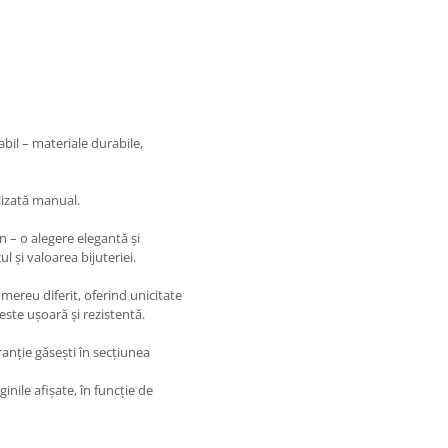
abil – materiale durabile,
lizată manual.
on – o alegere elegantă și
 și valoarea bijuteriei.
 mereu diferit, oferind unicitate
 este ușoară și rezistentă.
ranție găsești în secțiunea
nile afișate, în funcție de