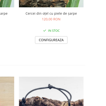
șarpe
Cercei din oțel cu piele de șarpe
Cercei 
120,00 RON
IN STOC
CONFIGUREAZA