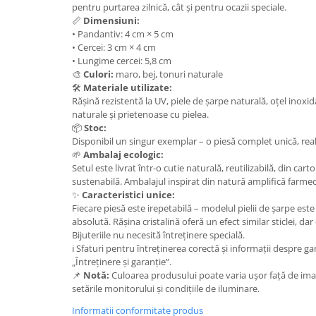
Set bijuterii
pentru purtarea zilnică, cât și pentru ocazii speciale.
Inel
📏
Dimensiuni:
• Pandantiv: 4 cm × 5 cm
Brățară de gleznă
• Cercei: 3 cm × 4 cm
Brățară
• Lungime cercei: 5,8 cm
Bijuterii aliaj metalic
🎨
Culori:
maro, bej, tonuri naturale
🛠️
Materiale utilizate:
Colier / Pandantiv
Rășină rezistentă la UV, piele de șarpe naturală, oțel inoxid
Cercei
naturale și prietenoase cu pielea.
📦
Stoc:
Brățară
Disponibil un singur exemplar – o piesă complet unică, rea
Broșă
🌱
Ambalaj ecologic:
Setul este livrat într-o cutie naturală, reutilizabilă, din cart
Mărgele / talisman
sustenabilă. Ambalajul inspirat din natură amplifică farmecul
Accesorii păr
✨
Caracteristici unice:
Bijuterii din Floarea de colț
Fiecare piesă este irepetabilă – modelul pielii de șarpe este
absolută. Rășina cristalină oferă un efect similar sticlei, dar
Colier / Pandantiv
Bijuteriile nu necesită întreținere specială.
Cercei
ℹ️ Sfaturi pentru întreținerea corectă și informații despre ga
„Întreținere și garanție”.
Suport bijuterii
📌
Notă:
Culoarea produsului poate varia ușor față de imagi
Bijuterii cu cristale naturale
setările monitorului și condițiile de iluminare.
Colier / Pandantiv
Informatii conformitate produs