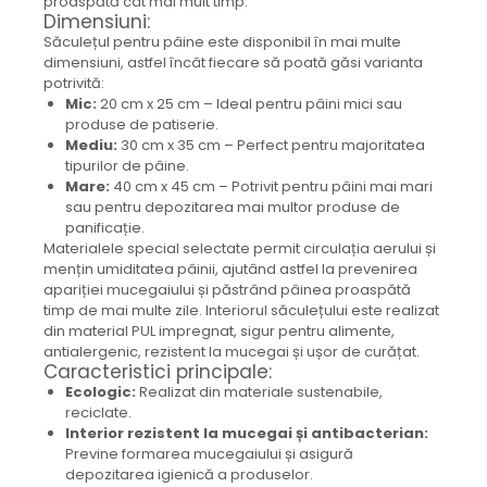
proaspătă cât mai mult timp.
Colier / Pandantiv
Dimensiuni:
Săculețul pentru pâine este disponibil în mai multe
Cercei
dimensiuni, astfel încât fiecare să poată găsi varianta
Set bijuterii
potrivită:
Brățară
Mic:
20 cm x 25 cm – Ideal pentru pâini mici sau
Bijuterii fără metal
produse de patiserie.
Mediu:
30 cm x 35 cm – Perfect pentru majoritatea
Brățară
tipurilor de pâine.
Bijuterii - Alte
Mare:
40 cm x 45 cm – Potrivit pentru pâini mai mari
sau pentru depozitarea mai multor produse de
Suport bijuterii
panificație.
Semn de carte
Materialele special selectate permit circulația aerului și
Accesorii
mențin umiditatea pâinii, ajutând astfel la prevenirea
apariției mucegaiului și păstrând pâinea proaspătă
Produse personalizate (mărturii)
timp de mai multe zile. Interiorul săculețului este realizat
Produse zero waste
din material PUL impregnat, sigur pentru alimente,
antialergenic, rezistent la mucegai și ușor de curățat.
Săculeț de depozitare pentru pâine
Caracteristici principale:
Ambalaj cu ceară de albine pentru
Ecologic:
Realizat din materiale sustenabile,
alimente
reciclate.
Șervețel ecologic pentru sandiș
Interior rezistent la mucegai și antibacterian:
Săculeț pentru ronțăieli
Previne formarea mucegaiului și asigură
depozitarea igienică a produselor.
Dischete cosmetice