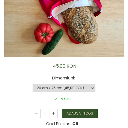
Brățară
Bijuterii copii
Colier / Pandantiv
Colier de prietenie
Brățară
Accesorii păr
Broșă
Bijuterii argint
Colier / Pandantiv
45,00 RON
Cercei
Set bijuterii
Dimensiuni
:
Brățară
Bijuterii oțel
Colier / Pandantiv
IN STOC
Cercei
Set bijuterii
ADAUGA IN COS
Inel
Cod Produs:
C9
Brățară de gleznă