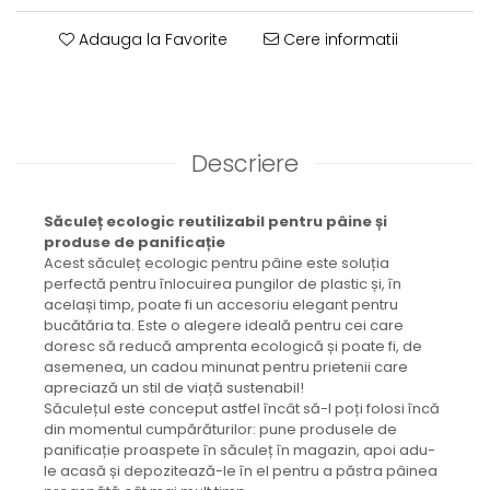
Brățară
Adauga la Favorite
Cere informatii
Bijuterii aliaj metalic
Colier / Pandantiv
Cercei
Brățară
Broșă
Descriere
Mărgele / talisman
Accesorii păr
Săculeț ecologic reutilizabil pentru pâine și
Bijuterii din Floarea de colț
produse de panificație
Colier / Pandantiv
Acest săculeț ecologic pentru pâine este soluția
perfectă pentru înlocuirea pungilor de plastic și, în
Cercei
același timp, poate fi un accesoriu elegant pentru
Suport bijuterii
bucătăria ta. Este o alegere ideală pentru cei care
Bijuterii cu cristale naturale
doresc să reducă amprenta ecologică și poate fi, de
asemenea, un cadou minunat pentru prietenii care
Colier / Pandantiv
apreciază un stil de viață sustenabil!
Cercei
Săculețul este conceput astfel încât să-l poți folosi încă
Brățară
din momentul cumpărăturilor: pune produsele de
panificație proaspete în săculeț în magazin, apoi adu-
Set bijuterii
le acasă și depozitează-le în el pentru a păstra pâinea
Bijuterii din lemn