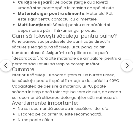
Curățare ușoară:
Se poate șterge cu o lavetă
Capac textil pentru vase și farfurii
umedă și se poate spăla în mașina de spălat rufe.
Prosop de bucătărie "NU-hârtie"
Material sigur pentru alimente:
Materialul PUL
Suport pentru tacâmuri de călătorie
este sigur pentru contactul cu alimentele.
Multifuncțional:
Săculeț pentru cumpărături și
Sac reutilizabil pentru fructe și
depozitarea pâinii într-un singur produs.
legume
Cum să folosești săculețul pentru pâine?
Card cadou
Pune pâinea sau produsele de panificație direct în
Accesorii tricotate
săculeț și leagă gura săculețului cu panglica din
bumbac atașată. Asigură-te că pâinea este pusă
Decor Crăciun
"dezbrăcată", fără alte materiale de ambalare, pentru a
permite săculețului să respire corespunzător.
TOATE Bijuteriile și Accesoriile
Curățare:
TOATE Produsele Zero Waste
Interiorul săculețului poate fi șters cu un burete umed,
iar săculețul poate fi spălat în mașina de spălat la 40°C.
TOATE Produsele Personalizate
Capacitatea de aerisire a materialului PUL poate
scădea în timp dacă folosești balsam de rufe, de aceea
se recomandă utilizarea detergenților cât mai naturali.
Avertismente importante:
Nu se recomandă uscarea în uscătorul de rufe.
Uscarea pe calorifer nu este recomandată.
Nu se poate călca.