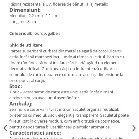
Cercei
Rășină rezistentă la UV, floarea de bănuți, aliaj metalic
Dimensiuni:
Brățară
Medalion: 2,2 cm x 2,2 cm
Set bijuterii
Lungime: 8 cm
Bijuterii din lemn
Culoare
: alb, bordo, galben
Colier / Pandantiv
Cercei
Ghid de utilizare
Partea superioară curbată din metal se agață de cotorul cărții,
Set bijuterii
astfel încât să marchezi locul unde ai rămas cu cititul. Partea cu
Brățară
floare rămâne atârnată în afara cărții, adăugând un element
decorativ delicat. Grosimea cărții nu influențează utilizarea
Bijuterii fără metal
semnului de carte, deoarece cotorul are aceeași dimensiune la
Brățară
orice punct al cărții.
Stoc:
Bijuterii - Alte
1 buc – Acest semn de carte este unic, astfel încât nimeni
Suport bijuterii
altcineva nu va avea unul asemănător.
Ambalaj:
Semn de carte
Semnul de carte va fi livrat într-un săculeț organza reutilizabil,
Accesorii
prietenos cu mediul, ușor, elegant și transparent. Săculețul poate
Produse personalizate (mărturii)
fi reutilizat în diverse moduri, cum ar fi o trusă de cosmetice,
pentru depozitarea bijuteriilor sau plantelor aromatice.
Produse zero waste
Caracteristici unice:
Acest semn de carte este unic, la fel ca elementele naturale din