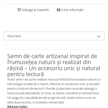
Set bijuterii
Inel
Adauga la Favorite
Cere informatii
Brățară de gleznă
Brățară
Bijuterii aliaj metalic
Colier / Pandantiv
Descriere
Cercei
Brățară
Broșă
Semn de carte artizanal inspirat de
Mărgele / talisman
frumusețea naturii și realizat din
Accesorii păr
rășină – Un accesoriu unic și natural
Bijuterii din Floarea de colț
pentru lectură
Colier / Pandantiv
Acest semn de carte realizat manual îmbină frumusețea naturii cu
Cercei
tehnologia modernă a rășinii, oferind un accesoriu unic și durabil
pentru iubitorii de lectură. Florrile și plantele naturale adaugă o
Suport bijuterii
notă vizuală deosebită, în timp ce rășina cristalină și rezistentă la
Bijuterii cu cristale naturale
UV asigură o durabilitate de lungă durată. Acest articol unic nu
este doar practic, ci și estetic remarcabil.
Colier / Pandantiv
Materiale: