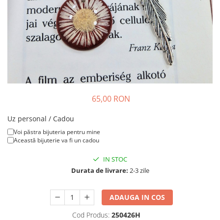
Colier / Pandantiv
Brățară
Bijuterii copii
Colier / Pandantiv
Colier de prietenie
Brățară
Accesorii păr
65,00 RON
Broșă
Bijuterii argint
Uz personal / Cadou
Colier / Pandantiv
Voi păstra bijuteria pentru mine
Această bijuterie va fi un cadou
Cercei
Set bijuterii
IN STOC
Brățară
Durata de livrare:
2-3 zile
Bijuterii oțel
Colier / Pandantiv
ADAUGA IN COS
Cercei
Cod Produs:
250426H