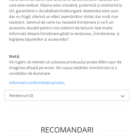
Săculeț de depozitare pentru pâine
care este realizat. Rășina este cristalină, puternică și rezistentă la
Ambalaj cu ceară de albine pentru
UV, garantând o durabilitate îndelungată. Materialul este ușor,
alimente
dar nu fragil, oferind un efect asemănător sticlei, dar mult mai
Șervețel ecologic pentru sandiș
rezistent. Semnul de carte nu necesită întreținere și va fi un
accesoriu durabil pentru toți iubitorii de lectură. Mai multe
Săculeț pentru ronțăieli
informații despre întreținere găsiți la secțiunea „Întreținerea și
Dischete cosmetice
îngrijirea bijuteriilor și accesoriilor”.
Capac textil pentru vase și farfurii
Prosop de bucătărie "NU-hârtie"
Notă:
Suport pentru tacâmuri de
Vă rugăm să rețineți că culoarea produsului poate diferi ușor de
călătorie
imaginea afișată pe ecran, din cauza setărilor monitorului și a
condițiilor de iluminare.
Sac reutilizabil pentru fructe și
legume
Informatii conformitate produs
Card cadou
Review-uri
(0)
Accesorii tricotate
Decor Crăciun
TOATE Bijuteriile și Accesoriile
TOATE Produsele Zero Waste
RECOMANDARI