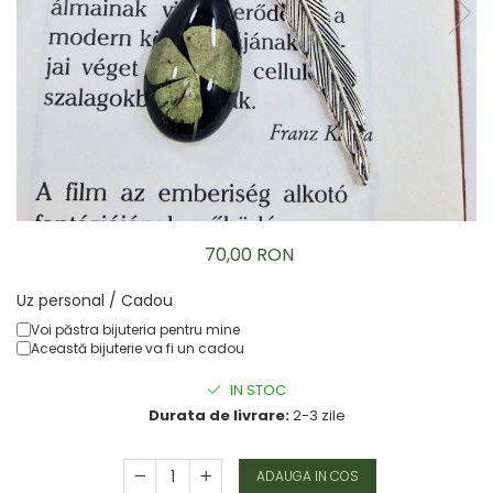
Brățară
Bijuterii copii
Colier / Pandantiv
Colier de prietenie
Brățară
Accesorii păr
Broșă
Bijuterii argint
Colier / Pandantiv
70,00 RON
Cercei
Set bijuterii
Uz personal / Cadou
Brățară
Voi păstra bijuteria pentru mine
Bijuterii oțel
Această bijuterie va fi un cadou
Colier / Pandantiv
IN STOC
Cercei
Durata de livrare:
2-3 zile
Set bijuterii
Inel
ADAUGA IN COS
Brățară de gleznă