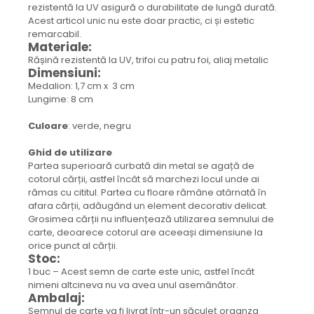
rezistentă la UV asigură o durabilitate de lungă durată.
Colier / Pandantiv
Acest articol unic nu este doar practic, ci și estetic
Cercei
remarcabil.
Materiale:
Set bijuterii
Rășină rezistentă la UV, trifoi cu patru foi, aliaj metalic
Brățară
Dimensiuni:
Bijuterii fără metal
Medalion: 1,7 cm x 3 cm
Lungime: 8 cm
Brățară
Bijuterii - Alte
Culoare
: verde, negru
Suport bijuterii
Ghid de utilizare
Semn de carte
Partea superioară curbată din metal se agață de
Accesorii
cotorul cărții, astfel încât să marchezi locul unde ai
Produse personalizate (mărturii)
rămas cu cititul. Partea cu floare rămâne atârnată în
afara cărții, adăugând un element decorativ delicat.
Produse zero waste
Grosimea cărții nu influențează utilizarea semnului de
Săculeț de depozitare pentru pâine
carte, deoarece cotorul are aceeași dimensiune la
Ambalaj cu ceară de albine pentru
orice punct al cărții.
Stoc:
alimente
1 buc – Acest semn de carte este unic, astfel încât
Șervețel ecologic pentru sandiș
nimeni altcineva nu va avea unul asemănător.
Săculeț pentru ronțăieli
Ambalaj:
Dischete cosmetice
Semnul de carte va fi livrat într-un săculeț organza