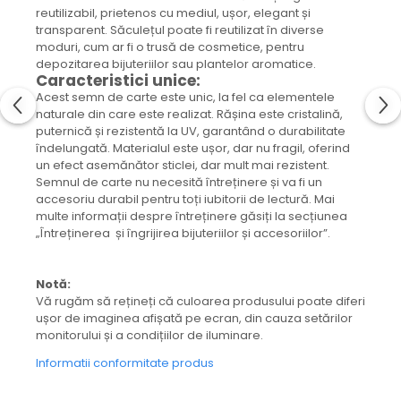
reutilizabil, prietenos cu mediul, ușor, elegant și
Capac textil pentru vase și farfurii
transparent. Săculețul poate fi reutilizat în diverse
Prosop de bucătărie "NU-hârtie"
moduri, cum ar fi o trusă de cosmetice, pentru
Suport pentru tacâmuri de călătorie
depozitarea bijuteriilor sau plantelor aromatice.
Sac reutilizabil pentru fructe și
Caracteristici unice:
legume
Acest semn de carte este unic, la fel ca elementele
naturale din care este realizat. Rășina este cristalină,
Card cadou
puternică și rezistentă la UV, garantând o durabilitate
Accesorii tricotate
îndelungată. Materialul este ușor, dar nu fragil, oferind
un efect asemănător sticlei, dar mult mai rezistent.
Decor Crăciun
Semnul de carte nu necesită întreținere și va fi un
TOATE Bijuteriile și Accesoriile
accesoriu durabil pentru toți iubitorii de lectură. Mai
multe informații despre întreținere găsiți la secțiunea
TOATE Produsele Zero Waste
„Întreținerea și îngrijirea bijuteriilor și accesoriilor”.
TOATE Produsele Personalizate
Notă:
Vă rugăm să rețineți că culoarea produsului poate diferi
ușor de imaginea afișată pe ecran, din cauza setărilor
monitorului și a condițiilor de iluminare.
Informatii conformitate produs