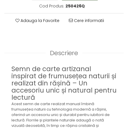
Brățară
Cod Produs:
250426Q
Bijuterii aliaj metalic
Colier / Pandantiv
Adauga la Favorite
Cere informatii
Cercei
Brățară
Broșă
Mărgele / talisman
Descriere
Accesorii păr
Bijuterii din Floarea de colț
Semn de carte artizanal
Colier / Pandantiv
inspirat de frumusețea naturii și
Cercei
realizat din rășină – Un
Suport bijuterii
accesoriu unic și natural pentru
Bijuterii cu cristale naturale
lectură
Colier / Pandantiv
Acest semn de carte realizat manual îmbină
Cercei
frumusețea naturii cu tehnologia modernă a rășinii,
Brățară
oferind un accesoriu unic și durabil pentru iubitorii de
Set bijuterii
lectură. Florrile și plantele naturale adaugă o notă
Bijuterii din lemn
vizuală deosebită, în timp ce rășina cristalină și